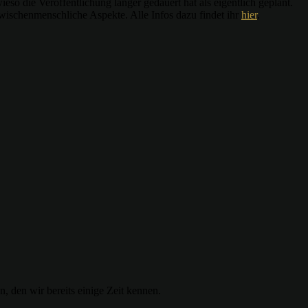
eso die Veröffentlichung länger gedauert hat als eigentlich geplant.
wischenmenschliche Aspekte. Alle Infos dazu findet ihr
hier
.
, den wir bereits einige Zeit kennen.