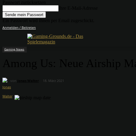
Passwort zurücksetzen
Ihre E-Mail-Adresse
Ein Passwort wird Ihnen per Email zugeschickt.
Anmelden / Beitreten
Gaming News
Among Us: Neue Airship M
von
Jonas Walter
18. März 2021