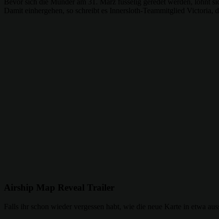
Bevor sich die Münder am 31. März fusselig geredet werden, lohnt sich
Damit einhergehen, so schreibt es Innersloth-Teammitglied Victoria,
Airship Map Reveal Trailer
Falls ihr schon wieder vergessen habt, wie die neue Karte in etwa aus