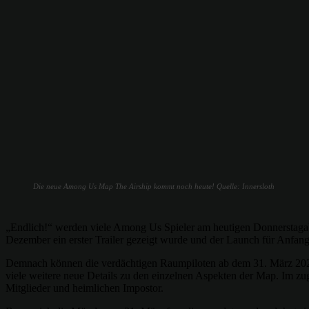
Die neue Among Us Map The Airship kommt noch heute! Quelle: Innersloth
„Endlich!“ werden viele Among Us Spieler am heutigen Donnerstagabe
Dezember ein erster Trailer gezeigt wurde und der Launch für Anfa
Demnach können die verdächtigen Raumpiloten ab dem 31. März 2021 a
viele weitere neue Details zu den einzelnen Aspekten der Map. Im zu
Mitglieder und heimlichen Impostor.