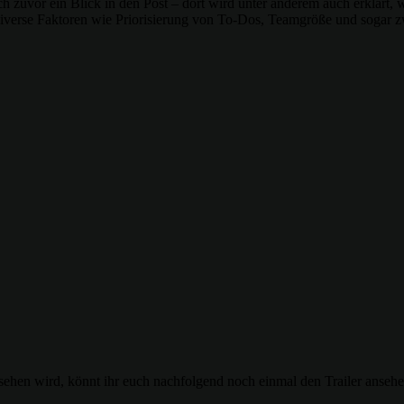
 zuvor ein Blick in den Post – dort wird unter anderem auch erklärt, wi
 diverse Faktoren wie Priorisierung von To-Dos, Teamgröße und sogar z
sehen wird, könnt ihr euch nachfolgend noch einmal den Trailer ansehen