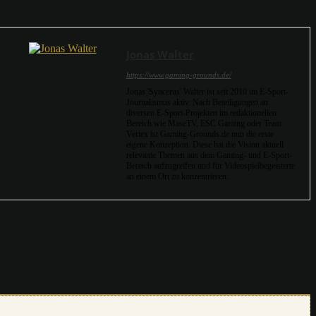
Jonas Walter
https://www.gaming-grounds.de/
Jonas 'Syncerus' Walter ist seit 2010 im E-Sport-
Journalismus aktiv. Nach Beteiligungen an
diversen E-Sport-Projekten im redaktionellen
Bereich wie MaseTV, ESC Gaming oder Team
Vertex ist Gaming-Grounds.de nun die erste
eigene Konzeption. Diese hat die Vision aktuell
relevante Themen aus dem Gaming- und E-Sport-
Bereich aufzugreifen und für Videospielbegeisterte
an einem Ort zu konzentrieren.