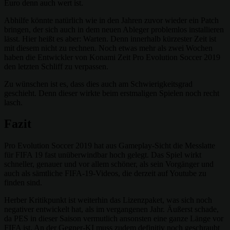
Euro denn auch wert ist.
Abhilfe könnte natürlich wie in den Jahren zuvor wieder ein Patch
bringen, der sich auch in dem neuen Ableger problemlos installieren
lässt. Hier heißt es aber: Warten. Denn innerhalb kürzester Zeit ist
mit diesem nicht zu rechnen. Noch etwas mehr als zwei Wochen
haben die Entwickler von Konami Zeit Pro Evolution Soccer 2019
den letzten Schliff zu verpassen.
Zu wünschen ist es, dass dies auch am Schwierigkeitsgrad
geschieht. Denn dieser wirkte beim erstmaligen Spielen noch recht
lasch.
Fazit
Pro Evolution Soccer 2019 hat aus Gameplay-Sicht die Messlatte
für FIFA 19 fast unüberwindbar hoch gelegt. Das Spiel wirkt
schneller, genauer und vor allem schöner, als sein Vorgänger und
auch als sämtliche FIFA-19-Videos, die derzeit auf Youtube zu
finden sind.
Herber Kritikpunkt ist weiterhin das Lizenzpaket, was sich noch
negativer entwickelt hat, als im vergangenen Jahr. Äußerst schade,
da PES in dieser Saison vermutlich ansonsten eine ganze Länge vor
FIFA ist. An der Gegner-KI muss zudem definitiv noch geschraubt