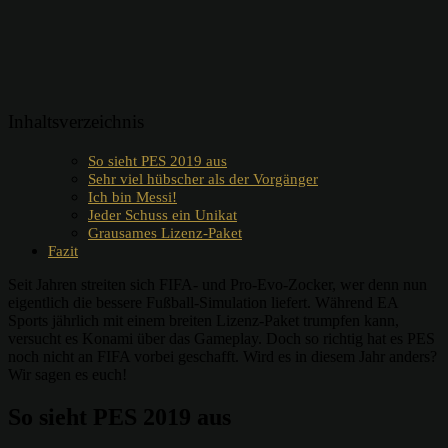
Inhaltsverzeichnis
So sieht PES 2019 aus
Sehr viel hübscher als der Vorgänger
Ich bin Messi!
Jeder Schuss ein Unikat
Grausames Lizenz-Paket
Fazit
Seit Jahren streiten sich FIFA- und Pro-Evo-Zocker, wer denn nun
eigentlich die bessere Fußball-Simulation liefert. Während EA
Sports jährlich mit einem breiten Lizenz-Paket trumpfen kann,
versucht es Konami über das Gameplay. Doch so richtig hat es PES
noch nicht an FIFA vorbei geschafft. Wird es in diesem Jahr anders?
Wir sagen es euch!
So sieht PES 2019 aus