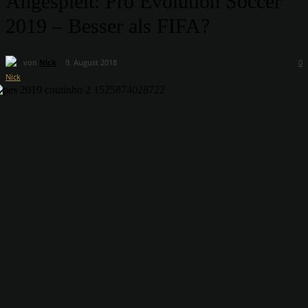
Angespielt: Pro Evolution Soccer
2019 – Besser als FIFA?
von
Nick
9. August 2018
0