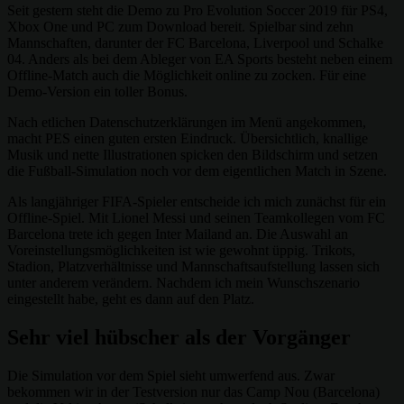
Seit gestern steht die Demo zu Pro Evolution Soccer 2019 für PS4,
Xbox One und PC zum Download bereit. Spielbar sind zehn
Mannschaften, darunter der FC Barcelona, Liverpool und Schalke
04. Anders als bei dem Ableger von EA Sports besteht neben einem
Offline-Match auch die Möglichkeit online zu zocken. Für eine
Demo-Version ein toller Bonus.
Nach etlichen Datenschutzerklärungen im Menü angekommen,
macht PES einen guten ersten Eindruck. Übersichtlich, knallige
Musik und nette Illustrationen spicken den Bildschirm und setzen
die Fußball-Simulation noch vor dem eigentlichen Match in Szene.
Als langjähriger FIFA-Spieler entscheide ich mich zunächst für ein
Offline-Spiel. Mit Lionel Messi und seinen Teamkollegen vom FC
Barcelona trete ich gegen Inter Mailand an. Die Auswahl an
Voreinstellungsmöglichkeiten ist wie gewohnt üppig. Trikots,
Stadion, Platzverhältnisse und Mannschaftsaufstellung lassen sich
unter anderem verändern. Nachdem ich mein Wunschszenario
eingestellt habe, geht es dann auf den Platz.
Sehr viel hübscher als der Vorgänger
Die Simulation vor dem Spiel sieht umwerfend aus. Zwar
bekommen wir in der Testversion nur das Camp Nou (Barcelona)