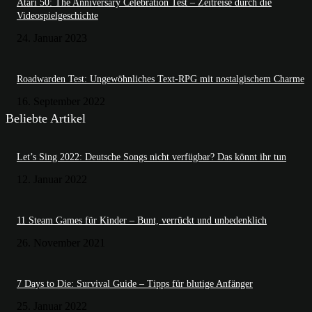
Atari 50: The Anniversary Celebration Test – Zeitreise durch die
Videospielgeschichte
24. Januar 2023
Roadwarden Test: Ungewöhnliches Text-RPG mit nostalgischem Charme
16. September 2022
Beliebte Artikel
Let’s Sing 2022: Deutsche Songs nicht verfügbar? Das könnt ihr tun
12. Januar 2022
11 Steam Games für Kinder – Bunt, verrückt und unbedenklich
26. November 2021
7 Days to Die: Survival Guide – Tipps für blutige Anfänger
25. Januar 2022