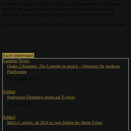
werden. Unklar ist natürlich auch, wie die anderen, in der Demo
noch nicht ausprobierbaren, Features der Fußball-Simulation
ausfallen, wie zum Beispiel der bekannte Meisterliga-Modus.
Einen vollständigen Test mit Wertung gibts daher erst zum Release.
Auch interessant:
Gaming News
Quake 2 Remaster: Die Legende ist zurück – Optimiert für moderne
Plattformen
22. August 2023
Artikel
Stadtwerke Flensburg setzen auf E-Sport
19. Juli 2023
Artikel
MAG-C wächst: ab 2024 in zwei Hallen der Messe Erfurt
14. Juli 2023