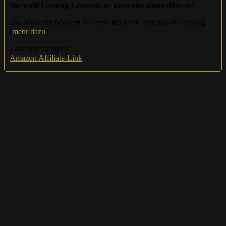
Ihr wollt Gaming-Grounds.de kostenlos unterstützen?
Das könnt ihr bequem bei eurer nächsten Amazon-Bestellung.
(
mehr dazu
)
Lasst uns shoppen:
Amazon Affiliate-Link