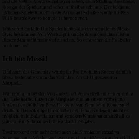
und die Veltins Arena (Schalke) zu sehen, doch Stadion, Zuschauer,
ja sogar der Spielertunnel sehen unfassbar echt aus. Der bekannte
„Mienen-Spielertunnel“ in der Arena auf Schalke wurde für PES
2019 beispielsweise komplett übernommen.
Was sofort auffällt: Die Spieler haben alle ein ordentliches Make-
Over bekommen. Von Wachsoptik und leblosen Gesichtern ist in
diesem Jahr nicht mehr viel zu sehen. So echt sahen die Fußballer
noch nie aus!
Ich bin Messi!
Und auch das Gameplay wurde für Pro Evolution Soccer deutlich
überarbeitet, alle voran das Verhalten der CPU-gesteuerten
Mitspieler.
Während man bei den Vorgängern oft verzweifelt auf den Sprint in
die Tiefe hoffte, flitzen die Mitspieler nun an einem vorbei und
fordern den tödlichen Pass. Das wird vor allem beim Konterspiel
deutlich. Das sofortige Umschalten der Team-Kollegen macht es
möglich, tolle Ballstafetten und schicken Kombinationsfußball zu
spielen. Ein Schmankerl für Fußball-Liebhaber.
Erschreckend echt sieht dabei auch die Simulation einzelner
Superstars aus. Wie beispielsweise ein Lionel Messi mit dem Ball in