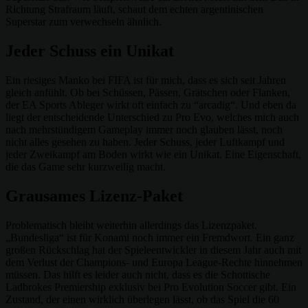
Richtung Strafraum läuft, schaut dem echten argentinischen
Superstar zum verwechseln ähnlich.
Jeder Schuss ein Unikat
Ein riesiges Manko bei FIFA ist für mich, dass es sich seit Jahren
gleich anfühlt. Ob bei Schüssen, Pässen, Grätschen oder Flanken,
der EA Sports Ableger wirkt oft einfach zu “arcadig“. Und eben da
liegt der entscheidende Unterschied zu Pro Evo, welches mich auch
nach mehrstündigem Gameplay immer noch glauben lässt, noch
nicht alles gesehen zu haben. Jeder Schuss, jeder Luftkampf und
jeder Zweikampf am Boden wirkt wie ein Unikat. Eine Eigenschaft,
die das Game sehr kurzweilig macht.
Grausames Lizenz-Paket
Problematisch bleibt weiterhin allerdings das Lizenzpaket.
„Bundesliga“ ist für Konami noch immer ein Fremdwort. Ein ganz
großen Rückschlag hat der Spieleentwickler in diesem Jahr auch mit
dem Verlust der Champions- und Europa League-Rechte hinnehmen
müssen. Das hilft es leider auch nicht, dass es die Schottische
Ladbrokes Premiership exklusiv bei Pro Evolution Soccer gibt. Ein
Zustand, der einen wirklich überlegen lässt, ob das Spiel die 60