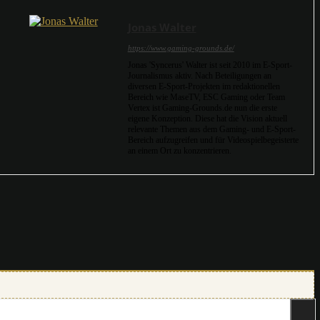
Jonas Walter
https://www.gaming-grounds.de/
Jonas 'Syncerus' Walter ist seit 2010 im E-Sport-
Journalismus aktiv. Nach Beteiligungen an
diversen E-Sport-Projekten im redaktionellen
Bereich wie MaseTV, ESC Gaming oder Team
Vertex ist Gaming-Grounds.de nun die erste
eigene Konzeption. Diese hat die Vision aktuell
relevante Themen aus dem Gaming- und E-Sport-
Bereich aufzugreifen und für Videospielbegeisterte
an einem Ort zu konzentrieren.