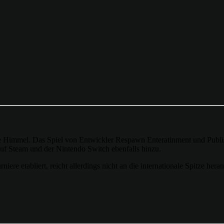
e Himmel. Das Spiel von Entwickler Respawn Enteratinment und Publish
auf Steam und der Nintendo Switch ebenfalls hinzu.
ere etabliert, reicht allerdings nicht an die internationale Spitze heran