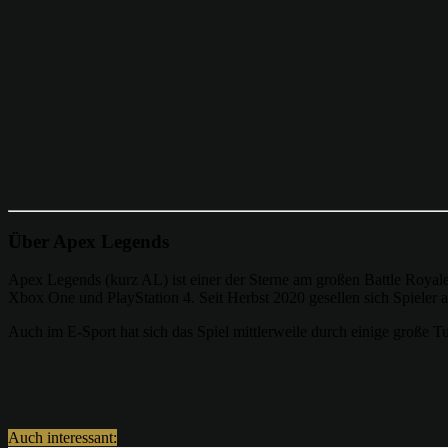
Über Apex Legends
Apex Legends (kurz AL) ist einer der Sterne am großen Battle Royal
Xbox One und PlayStation 4. Seit Herbst 2020 gesellen sich Spieler 
Auch im E-Sport hat sich das Spiel mittlerweile durch einige große Turni
Teilen
Auch interessant: