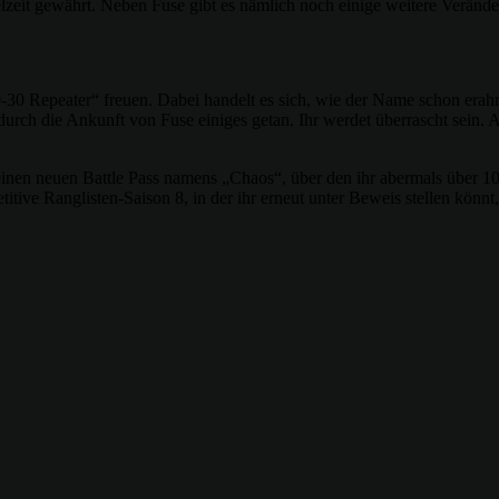
elzeit gewährt. Neben Fuse gibt es nämlich noch einige weitere Veränd
-30 Repeater“ freuen. Dabei handelt es sich, wie der Name schon erah
urch die Ankunft von Fuse einiges getan. Ihr werdet überrascht sein. A
 einen neuen Battle Pass namens „Chaos“, über den ihr abermals über 1
tive Ranglisten-Saison 8, in der ihr erneut unter Beweis stellen könnt,