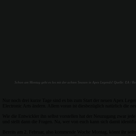
Schon am Montag geht es los mit der achten Season in Apex Legends! Quelle: EA / R
Nur noch drei kurze Tage sind es bis zum Start der neuen Apex Leg
Electronic Arts ändern. Allem voran ist diesbezüglich natürlich die 
Wie die Entwickler ihn selbst vorstellen hat der Neuzugang zwar jede 
und stellt dann die Fragen. Na, wer von euch kann sich damit identifi
Bereits am 2. Februar, also kommende Woche Montag, könnt ihr selbst