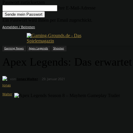
Passwort zurücksetzen
Ihre E-Mail-Adresse
Ein Passwort wird Ihnen per Email zugeschickt.
Anmelden / Beitreten
Gaming News
Apex Legends
Shooter
Apex Legends: Das erwarte
von
Jonas Walter
29. Januar 2021