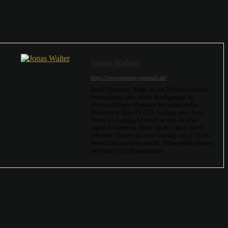
Jonas Walter
https://www.gaming-grounds.de/
Jonas 'Syncerus' Walter ist seit 2010 im E-Sport-
Journalismus aktiv. Nach Beteiligungen an
diversen E-Sport-Projekten im redaktionellen
Bereich wie MaseTV, ESC Gaming oder Team
Vertex ist Gaming-Grounds.de nun die erste
eigene Konzeption. Diese hat die Vision aktuell
relevante Themen aus dem Gaming- und E-Sport-
Bereich aufzugreifen und für Videospielbegeisterte
an einem Ort zu konzentrieren.