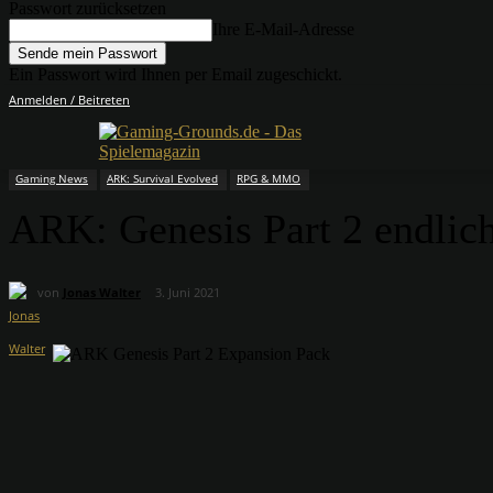
Passwort zurücksetzen
Ihre E-Mail-Adresse
Ein Passwort wird Ihnen per Email zugeschickt.
Anmelden / Beitreten
Gaming News
ARK: Survival Evolved
RPG & MMO
ARK: Genesis Part 2 endlich
von
Jonas Walter
3. Juni 2021