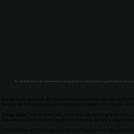
Im Titelbild könnt ihr den ebenfalls heute frisch veröffentlichten Launch Trailer zu Ge
Lange hat es gedauert, die Verschiebungen wirkten wie eine nicht en
sorgten für Verschiebung um Verschiebung – nach zuvor bereits mehr
Klingt lästig? War es sicher auf, wenn man nur darauf gewartet hat, 
Erweiterung bietet die letzte große Erweiterung, die seit wenigen Mi
Die Probleme auf Steam als auch im Epic Games Store, die die Freisc