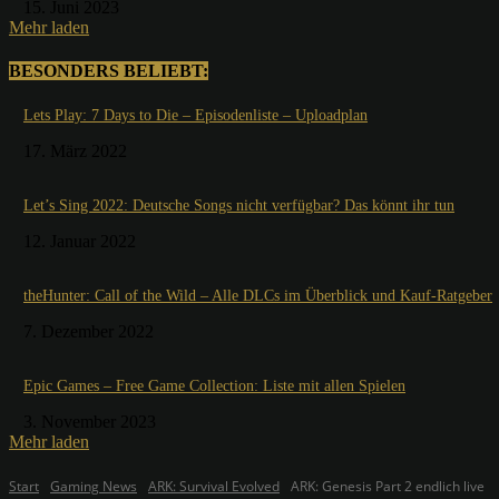
15. Juni 2023
Mehr laden
BESONDERS BELIEBT:
Lets Play: 7 Days to Die – Episodenliste – Uploadplan
17. März 2022
Let’s Sing 2022: Deutsche Songs nicht verfügbar? Das könnt ihr tun
12. Januar 2022
theHunter: Call of the Wild – Alle DLCs im Überblick und Kauf-Ratgeber
7. Dezember 2022
Epic Games – Free Game Collection: Liste mit allen Spielen
3. November 2023
Mehr laden
Start
Gaming News
ARK: Survival Evolved
ARK: Genesis Part 2 endlich live