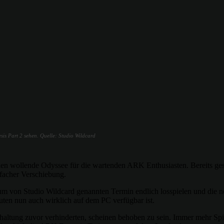
nesis Part 2 sehen. Quelle: Studio Wildcard
den wollende Odyssee für die wartenden ARK Enthusiasten. Bereits gest
facher Verschiebung.
zum von Studio Wildcard genannten Termin endlich losspielen und die n
nuten nun auch wirklich auf dem PC verfügbar ist.
haltung zuvor verhinderten, scheinen behoben zu sein. Immer mehr Spi