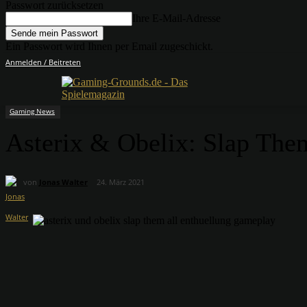
Passwort zurücksetzen
Ihre E-Mail-Adresse
Ein Passwort wird Ihnen per Email zugeschickt.
Anmelden / Beitreten
Gaming News
Asterix & Obelix: Slap The
von
Jonas Walter
24. März 2021