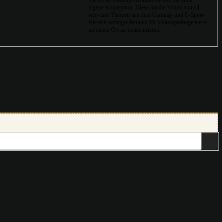
Vertex ist Gaming-Grounds.de nun die erste
eigene Konzeption. Diese hat die Vision aktuell
relevante Themen aus dem Gaming- und E-Sport-
Bereich aufzugreifen und für Videospielbegeisterte
an einem Ort zu konzentrieren.