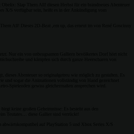
 Obelix: Slap Them All! diesen Herbst für ein brandneues Abenteuer
es X/S verfügbar sein, heißt es in der Ankündigung vom
lap Them All! Dieses 2D-Beat ‚em up, das erneut im von René Goscinny
setzt. Nur ein von unbeugsamen Galliern bevölkertes Dorf hört nicht
 Comicbuchreihe und kämpfen sich durch ganze Heerscharen von
, dieses Abenteuer so originalgetreu wie möglich zu gestalten. Es
erie und sogar die Animationen vollständig von Hand gezeichnet
d Retro-Spielenden gewiss gleichermaßen ansprechen wird.
 birgt keine großen Geheimnisse: Es besteht aus den
m Teutates… diese Gallier sind verrückt!
m abwärtskompatibel auf PlayStation 5 und Xbox Series X/S