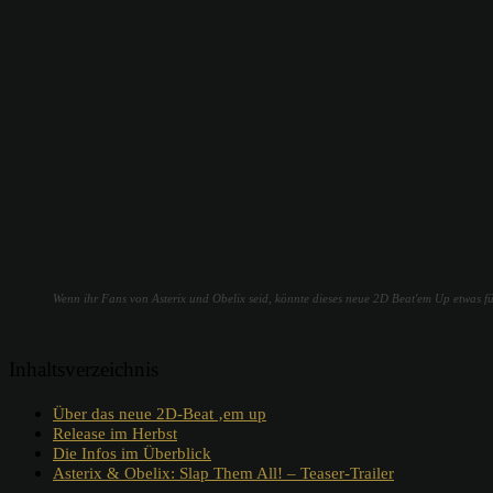
Wenn ihr Fans von Asterix und Obelix seid, könnte dieses neue 2D Beat'em Up etwas fü
Inhaltsverzeichnis
Über das neue 2D-Beat ‚em up
Release im Herbst
Die Infos im Überblick
Asterix & Obelix: Slap Them All! – Teaser-Trailer