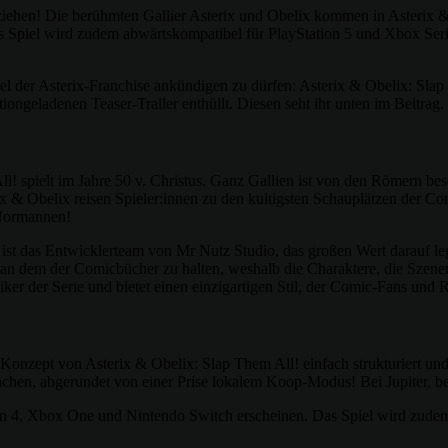
iehen! Die berühmten Gallier Asterix und Obelix kommen in Asterix &
 Spiel wird zudem abwärtskompatibel für PlayStation 5 und Xbox Seri
Titel der Asterix-Franchise ankündigen zu dürfen: Asterix & Obelix: S
iongeladenen Teaser-Trailer enthüllt. Diesen seht ihr unten im Beitrag.
l! spielt im Jahre 50 v. Christus. Ganz Gallien ist von den Römern be
rix & Obelix reisen Spieler:innen zu den kultigsten Schauplätzen der
 Normannen!
st das Entwicklerteam von Mr Nutz Studio, das großen Wert darauf legt
ah an dem der Comicbücher zu halten, weshalb die Charaktere, die Szen
siker der Serie und bietet einen einzigartigen Stil, der Comic-Fans un
onzept von Asterix & Obelix: Slap Them All! einfach strukturiert und
hen, abgerundet von einer Prise lokalem Koop-Modus! Bei Jupiter, bei
ion 4, Xbox One und Nintendo Switch erscheinen. Das Spiel wird zude