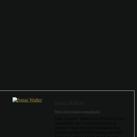
Jonas Walter
https://www.gaming-grounds.de/
Jonas 'Syncerus' Walter ist seit 2010 im E-Sport-
Journalismus aktiv. Nach Beteiligungen an
diversen E-Sport-Projekten im redaktionellen
Bereich wie MaseTV, ESC Gaming oder Team