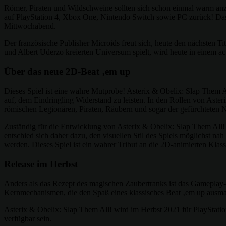
Römer, Piraten und Wildschweine sollten sich schon einmal warm anz
auf PlayStation 4, Xbox One, Nintendo Switch sowie PC zurück! Das
Mittwochabend.
Der französische Publisher Microids freut sich, heute den nächsten 
und Albert Uderzo kreierten Universum spielt, wird heute in einem act
Über das neue 2D-Beat ‚em up
Dieses Spiel ist eine wahre Mutprobe! Asterix & Obelix: Slap Them Al
auf, dem Eindringling Widerstand zu leisten. In den Rollen von Aste
römischen Legionären, Piraten, Räubern und sogar der gefürchteten
Zuständig für die Entwicklung von Asterix & Obelix: Slap Them All! i
entschied sich daher dazu, den visuellen Stil des Spiels möglichst n
werden. Dieses Spiel ist ein wahrer Tribut an die 2D-animierten Klas
Release im Herbst
Anders als das Rezept des magischen Zaubertranks ist das Gameplay-K
Kernmechanismen, die den Spaß eines klassisches Beat ‚em up ausmac
Asterix & Obelix: Slap Them All! wird im Herbst 2021 für PlayStat
verfügbar sein.