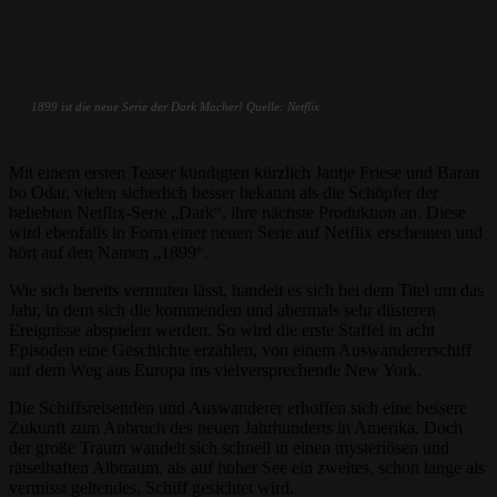
1899 ist die neue Serie der Dark Macher! Quelle: Netflix
Mit einem ersten Teaser kündigten kürzlich Jantje Friese und Baran
bo Odar, vielen sicherlich besser bekannt als die Schöpfer der
beliebten Netflix-Serie „Dark“, ihre nächste Produktion an. Diese
wird ebenfalls in Form einer neuen Serie auf Netflix erscheinen und
hört auf den Namen „1899“.
Wie sich bereits vermuten lässt, handelt es sich bei dem Titel um das
Jahr, in dem sich die kommenden und abermals sehr düsteren
Ereignisse abspielen werden. So wird die erste Staffel in acht
Episoden eine Geschichte erzählen, von einem Auswandererschiff
auf dem Weg aus Europa ins vielversprechende New York.
Die Schiffsreisenden und Auswanderer erhoffen sich eine bessere
Zukunft zum Anbruch des neuen Jahrhunderts in Amerika. Doch
der große Traum wandelt sich schnell in einen mysteriösen und
rätselhaften Albtraum, als auf hoher See ein zweites, schon lange als
vermisst geltendes, Schiff gesichtet wird.