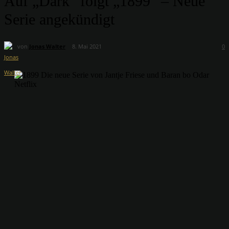
Auf „Dark“ folgt „1899“ – Neue
Serie angekündigt
von
Jonas Walter
8. Mai 2021
0