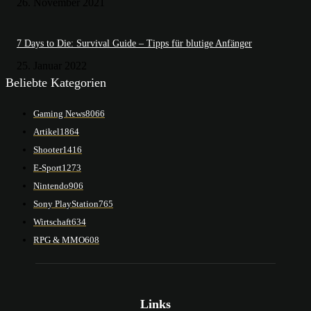
26. November 2021
7 Days to Die: Survival Guide – Tipps für blutige Anfänger
25. Januar 2022
Beliebte Kategorien
Gaming News
8066
Artikel
1864
Shooter
1416
E-Sport
1273
Nintendo
906
Sony PlayStation
765
Wirtschaft
634
RPG & MMO
608
Links