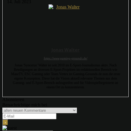
14. Juli 2023
Jonas Walter
https://www.gaming-grounds.de/
Jonas 'Syncerus' Walter ist seit 2010 im E-Sport-Journalismus aktiv. Nach
Beteiligungen an diversen E-Sport-Projekten im redaktionellen Bereich wie
MaseTV, ESC Gaming oder Team Vertex ist Gaming-Grounds.de nun die erste
eigene Konzeption. Diese hat die Vision aktuell relevante Themen aus dem
Gaming- und E-Sport-Bereich aufzugreifen und für Videospielbegeisterte an
einem Ort zu konzentrieren.
Abonnieren
Benachrichtige mich bei