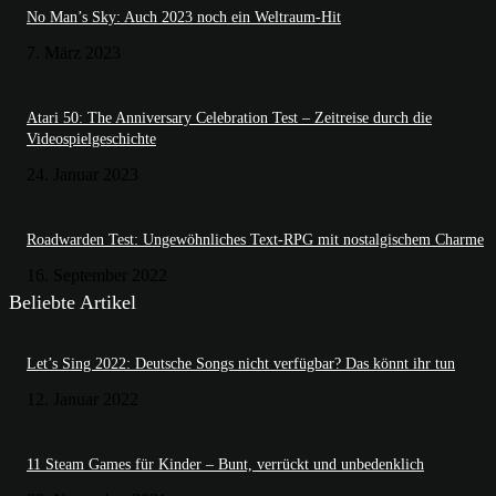
No Man’s Sky: Auch 2023 noch ein Weltraum-Hit
7. März 2023
Atari 50: The Anniversary Celebration Test – Zeitreise durch die
Videospielgeschichte
24. Januar 2023
Roadwarden Test: Ungewöhnliches Text-RPG mit nostalgischem Charme
16. September 2022
Beliebte Artikel
Let’s Sing 2022: Deutsche Songs nicht verfügbar? Das könnt ihr tun
12. Januar 2022
11 Steam Games für Kinder – Bunt, verrückt und unbedenklich