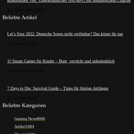
Roadwarden Test: Ungewöhnliches Text-RPG mit nostalgischem Charme
16. September 2022
Beliebte Artikel
Let’s Sing 2022: Deutsche Songs nicht verfügbar? Das könnt ihr tun
12. Januar 2022
11 Steam Games für Kinder – Bunt, verrückt und unbedenklich
26. November 2021
7 Days to Die: Survival Guide – Tipps für blutige Anfänger
25. Januar 2022
Beliebte Kategorien
Gaming News
8066
Artikel
1864