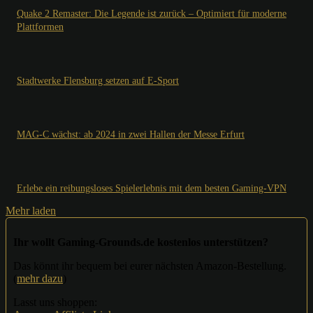
Quake 2 Remaster: Die Legende ist zurück – Optimiert für moderne
Plattformen
Stadtwerke Flensburg setzen auf E-Sport
MAG-C wächst: ab 2024 in zwei Hallen der Messe Erfurt
Erlebe ein reibungsloses Spielerlebnis mit dem besten Gaming-VPN
Mehr laden
Ihr wollt Gaming-Grounds.de kostenlos unterstützen?
Das könnt ihr bequem bei eurer nächsten Amazon-Bestellung.
(
mehr dazu
)
Lasst uns shoppen: