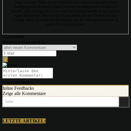
Jonas 'Syncerus' Walter ist seit 2010 im E-Sport-Journalismus aktiv. Nach
Beteiligungen an diversen E-Sport-Projekten im redaktionellen Bereich wie
MaseTV, ESC Gaming oder Team Vertex ist Gaming-Grounds.de nun die erste
eigene Konzeption. Diese hat die Vision aktuell relevante Themen aus dem
Gaming- und E-Sport-Bereich aufzugreifen und für Videospielbegeisterte an
einem Ort zu konzentrieren.
Abonnieren
Benachrichtige mich bei
0
Kommentare
Inline Feedbacks
Zeige alle Kommentare
Suche
LETZTE ARTIKEL: