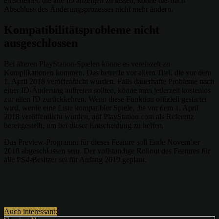
entscheidet, die alte ID anzeigen zu lassen, könne das nach
Abschluss des Änderungsprozesses nicht mehr ändern.
Kompatibilitätsprobleme nicht
ausgeschlossen
Bei älteren PlayStation-Spielen könne es vereinzelt zu
Komplikationen kommen. Das betreffe vor allem Titel, die vor dem
1. April 2018 veröffentlicht wurden. Falls dauerhafte Probleme nach
einer ID-Änderung auftreten sollten, könne man jederzeit kostenlos
zur alten ID zurückkehren. Wenn diese Funktion offiziell gestartet
wird, werde eine Liste kompatibler Spiele, die vor dem 1. April
2018 veröffentlicht wurden, auf PlayStation.com als Referenz
bereitgestellt, um bei dieser Entscheidung zu helfen.
Das Preview-Programm für dieses Feature soll Ende November
2018 abgeschlossen sein. Der vollständige Rollout des Features für
alle PS4-Besitzer sei für Anfang 2019 geplant.
Auch interessant: