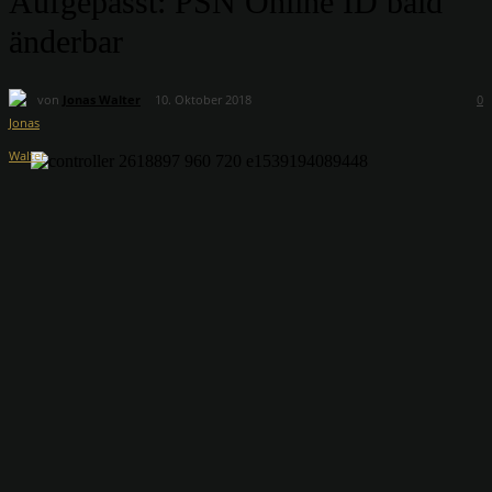
Aufgepasst: PSN Online ID bald
änderbar
von
Jonas Walter
10. Oktober 2018
0