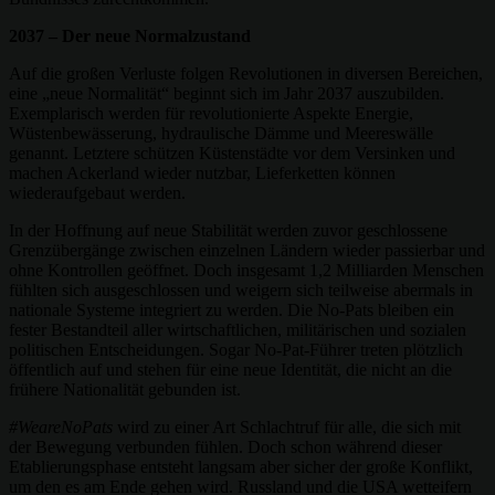
2037 – Der neue Normalzustand
Auf die großen Verluste folgen Revolutionen in diversen Bereichen,
eine „neue Normalität“ beginnt sich im Jahr 2037 auszubilden.
Exemplarisch werden für revolutionierte Aspekte Energie,
Wüstenbewässerung, hydraulische Dämme und Meereswälle
genannt. Letztere schützen Küstenstädte vor dem Versinken und
machen Ackerland wieder nutzbar, Lieferketten können
wiederaufgebaut werden.
In der Hoffnung auf neue Stabilität werden zuvor geschlossene
Grenzübergänge zwischen einzelnen Ländern wieder passierbar und
ohne Kontrollen geöffnet. Doch insgesamt 1,2 Milliarden Menschen
fühlten sich ausgeschlossen und weigern sich teilweise abermals in
nationale Systeme integriert zu werden. Die No-Pats bleiben ein
fester Bestandteil aller wirtschaftlichen, militärischen und sozialen
politischen Entscheidungen. Sogar No-Pat-Führer treten plötzlich
öffentlich auf und stehen für eine neue Identität, die nicht an die
frühere Nationalität gebunden ist.
#WeareNoPats
wird zu einer Art Schlachtruf für alle, die sich mit
der Bewegung verbunden fühlen. Doch schon während dieser
Etablierungsphase entsteht langsam aber sicher der große Konflikt,
um den es am Ende gehen wird. Russland und die USA wetteifern