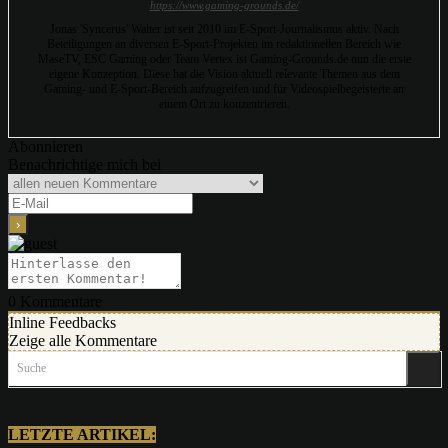
https://www.gaming-grounds.de/
Jonas 'Syncerus' Walter ist seit 2010 im E-Sport-Journalismus aktiv. Nach
Beteiligungen an diversen E-Sport-Projekten im redaktionellen Bereich wie
MaseTV, ESC Gaming oder Team Vertex ist Gaming-Grounds.de nun die erste
eigene Konzeption. Diese hat die Vision aktuell relevante Themen aus dem
Gaming- und E-Sport-Bereich aufzugreifen und für Videospielbegeisterte an
einem Ort zu konzentrieren.
Abonnieren
Benachrichtige mich bei
0
Kommentare
Inline Feedbacks
Zeige alle Kommentare
Suche
LETZTE ARTIKEL: