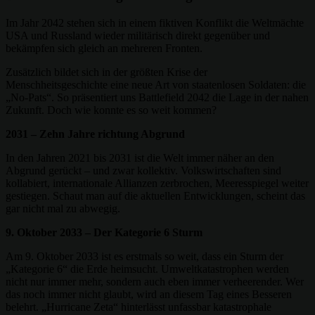
Im Jahr 2042 stehen sich in einem fiktiven Konflikt die Weltmächte
USA und Russland wieder militärisch direkt gegenüber und
bekämpfen sich gleich an mehreren Fronten.
Zusätzlich bildet sich in der größten Krise der
Menschheitsgeschichte eine neue Art von staatenlosen Soldaten: die
„No-Pats“. So präsentiert uns Battlefield 2042 die Lage in der nahen
Zukunft. Doch wie konnte es so weit kommen?
2031 – Zehn Jahre richtung Abgrund
In den Jahren 2021 bis 2031 ist die Welt immer näher an den
Abgrund gerückt – und zwar kollektiv. Volkswirtschaften sind
kollabiert, internationale Allianzen zerbrochen, Meeresspiegel weiter
gestiegen. Schaut man auf die aktuellen Entwicklungen, scheint das
gar nicht mal zu abwegig.
9. Oktober 2033 – Der Kategorie 6 Sturm
Am 9. Oktober 2033 ist es erstmals so weit, dass ein Sturm der
„Kategorie 6“ die Erde heimsucht. Umweltkatastrophen werden
nicht nur immer mehr, sondern auch eben immer verheerender. Wer
das noch immer nicht glaubt, wird an diesem Tag eines Besseren
belehrt. „Hurricane Zeta“ hinterlässt unfassbar katastrophale