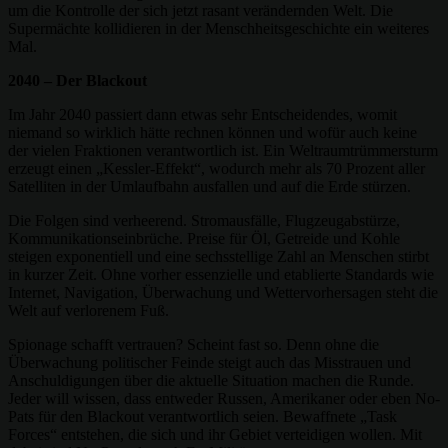
um die Kontrolle der sich jetzt rasant verändernden Welt. Die
Supermächte kollidieren in der Menschheitsgeschichte ein weiteres
Mal.
2040 – Der Blackout
Im Jahr 2040 passiert dann etwas sehr Entscheidendes, womit
niemand so wirklich hätte rechnen können und wofür auch keine
der vielen Fraktionen verantwortlich ist. Ein Weltraumtrümmersturm
erzeugt einen „Kessler-Effekt“, wodurch mehr als 70 Prozent aller
Satelliten in der Umlaufbahn ausfallen und auf die Erde stürzen.
Die Folgen sind verheerend. Stromausfälle, Flugzeugabstürze,
Kommunikationseinbrüche. Preise für Öl, Getreide und Kohle
steigen exponentiell und eine sechsstellige Zahl an Menschen stirbt
in kurzer Zeit. Ohne vorher essenzielle und etablierte Standards wie
Internet, Navigation, Überwachung und Wettervorhersagen steht die
Welt auf verlorenem Fuß.
Spionage schafft vertrauen? Scheint fast so. Denn ohne die
Überwachung politischer Feinde steigt auch das Misstrauen und
Anschuldigungen über die aktuelle Situation machen die Runde.
Jeder will wissen, dass entweder Russen, Amerikaner oder eben No-
Pats für den Blackout verantwortlich seien. Bewaffnete „Task
Forces“ entstehen, die sich und ihr Gebiet verteidigen wollen. Mit