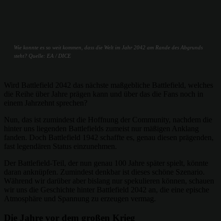
Wie konnte es so weit kommen, dass die Welt im Jahr 2042 am Rande des Abgrunds
steht? Quelle: EA / DICE
Wird Battlefield 2042 das nächste maßgebliche Battlefield, welches
die Reihe über Jahre prägen kann und über das die Fans noch in
einem Jahrzehnt sprechen?
Nun, das ist zumindest die Hoffnung der Community, nachdem die
hinter uns liegenden Battlefields zumeist nur mäßigen Anklang
fanden. Doch Battlefield 1942 schaffte es, genau diesen prägenden,
fast legendären Status einzunehmen.
Der Battlefield-Teil, der nun genau 100 Jahre später spielt, könnte
daran anknüpfen. Zumindest denkbar ist dieses schöne Szenario.
Während wir darüber aber bislang nur spekulieren können, schauen
wir uns die Geschichte hinter Battlefield 2042 an, die eine epische
Atmosphäre und Spannung zu erzeugen vermag.
Die Jahre vor dem großen Krieg