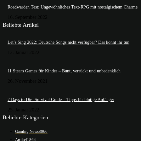
Roadwarden Test: Ungewöhnliches Text-RPG mit nostalgischem Charme
16. September 2022
Beliebte Artikel
Let’s Sing 2022: Deutsche Songs nicht verfügbar? Das könnt ihr tun
12. Januar 2022
11 Steam Games für Kinder – Bunt, verrückt und unbedenklich
26. November 2021
7 Days to Die: Survival Guide – Tipps für blutige Anfänger
25. Januar 2022
Beliebte Kategorien
Gaming News
8066
Artikel
1864