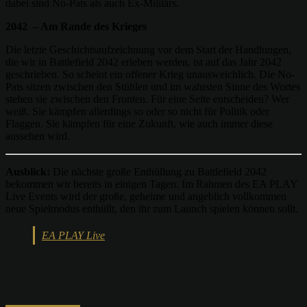
dabei sind No-Pats als auch Ex-Militärs.
2042 – Am Rande des Krieges
Die letzte Geschichtsaufzeichnung vor dem Start der Handlungen,
die wir in Battlefield 2042 erleben werden, ist auf das Jahr 2042
geschrieben. So scheint ein offener Krieg unausweichlich. Die No-
Pats sitzen zwischen den Stühlen und im wahrsten Sinne des Wortes
stehen sie zwischen den Fronten. Für eine Seite entscheiden? Wer
weiß. Sie kämpfen allerdings so oder so nicht für Politik oder
Flaggen. Sie kämpfen für eine Zukunft, wie auch immer diese
aussehen wird.
Ausblick:
Die nächste große Enthüllung zu Battlefield 2042
bekommen wir bereits in einigen Tagen. Im Rahmen des EA PLAY
Live Events wird der große, geheime und angeblich vollkommen
neue Spielmodus enthüllt, den ihr zum Launch spielen können sollt.
EA PLAY Live