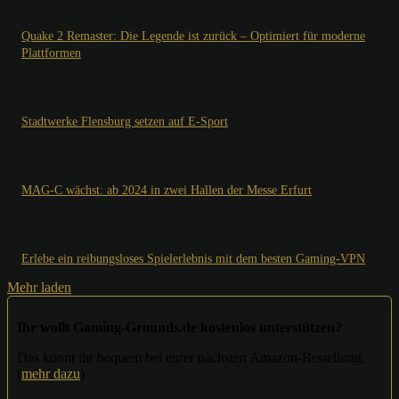
Quake 2 Remaster: Die Legende ist zurück – Optimiert für moderne
Plattformen
Stadtwerke Flensburg setzen auf E-Sport
MAG-C wächst: ab 2024 in zwei Hallen der Messe Erfurt
Erlebe ein reibungsloses Spielerlebnis mit dem besten Gaming-VPN
Mehr laden
Ihr wollt Gaming-Grounds.de kostenlos unterstützen?
Das könnt ihr bequem bei eurer nächsten Amazon-Bestellung.
(
mehr dazu
)