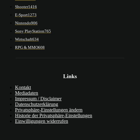
Shooter
1416
E-Sport
1273
Nintendo
906
Sony PlayStation
765
Wirtschaft
634
RPG & MMO
608
Links
Kontakt
Mediadaten
Impressum / Disclaimer
Datenschutzerklärung
Privatsphäre-Einstellungen ändern
Historie der Privatsphäre-Einstellungen
Einwilligungen widerrufen