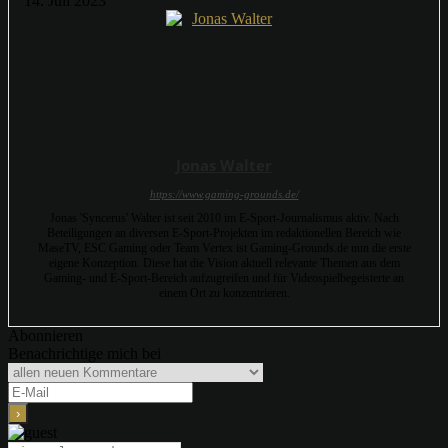
14. Juli 2023
Jonas Walter
https://www.gaming-grounds.de/
Jonas 'Syncerus' Walter ist seit 2010 im E-Sport-Journalismus aktiv. Nach
Beteiligungen an diversen E-Sport-Projekten im redaktionellen Bereich wie
MaseTV, ESC Gaming oder Team Vertex ist Gaming-Grounds.de nun die erste
eigene Konzeption. Diese hat die Vision aktuell relevante Themen aus dem
Gaming- und E-Sport-Bereich aufzugreifen und für Videospielbegeisterte an
einem Ort zu konzentrieren.
Abonnieren
Benachrichtige mich bei