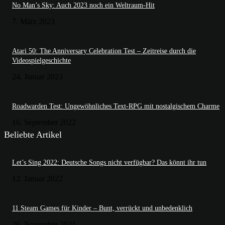
No Man’s Sky: Auch 2023 noch ein Weltraum-Hit
7. März 2023
Atari 50: The Anniversary Celebration Test – Zeitreise durch die
Videospielgeschichte
24. Januar 2023
Roadwarden Test: Ungewöhnliches Text-RPG mit nostalgischem Charme
16. September 2022
Beliebte Artikel
Let’s Sing 2022: Deutsche Songs nicht verfügbar? Das könnt ihr tun
12. Januar 2022
11 Steam Games für Kinder – Bunt, verrückt und unbedenklich
26. November 2021