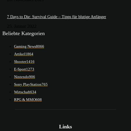
7 Days to Die: Survival Guide – Tipps für blutige Anfänger
25. Januar 2022
Beliebte Kategorien
Gaming News
8066
Artikel
1864
Shooter
1416
E-Sport
1273
Nintendo
906
Sony PlayStation
765
Wirtschaft
634
RPG & MMO
608
Links