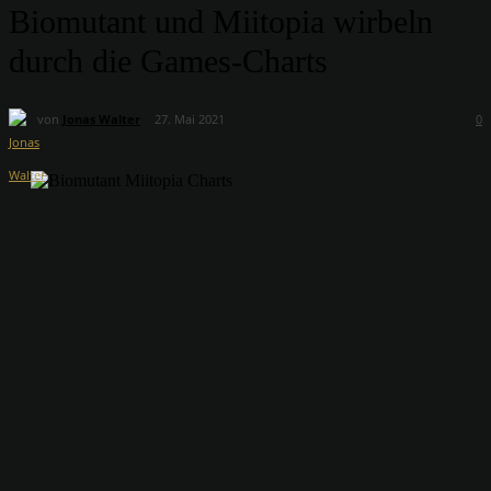
Biomutant und Miitopia wirbeln
durch die Games-Charts
von
Jonas Walter
27. Mai 2021
0