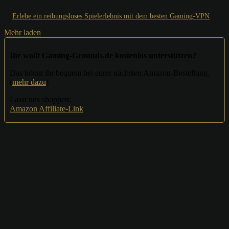
Erlebe ein reibungsloses Spielerlebnis mit dem besten Gaming-VPN
Mehr laden
Ihr wollt Gaming-Grounds.de kostenlos unterstützen?
Das könnt ihr bequem bei eurer nächsten Amazon-Bestellung.
(
mehr dazu
)
Lasst uns shoppen:
Amazon Affiliate-Link