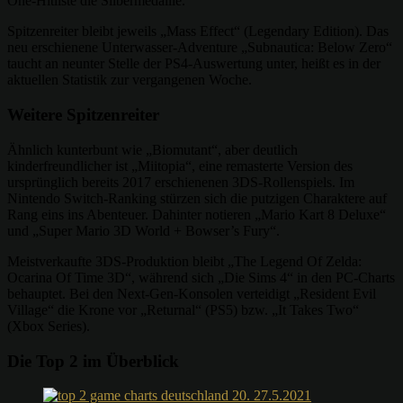
One-Hitliste die Silbermedaille.
Spitzenreiter bleibt jeweils „Mass Effect“ (Legendary Edition). Das
neu erschienene Unterwasser-Adventure „Subnautica: Below Zero“
taucht an neunter Stelle der PS4-Auswertung unter, heißt es in der
aktuellen Statistik zur vergangenen Woche.
Weitere Spitzenreiter
Ähnlich kunterbunt wie „Biomutant“, aber deutlich
kinderfreundlicher ist „Miitopia“, eine remasterte Version des
ursprünglich bereits 2017 erschienenen 3DS-Rollenspiels. Im
Nintendo Switch-Ranking stürzen sich die putzigen Charaktere auf
Rang eins ins Abenteuer. Dahinter notieren „Mario Kart 8 Deluxe“
und „Super Mario 3D World + Bowser’s Fury“.
Meistverkaufte 3DS-Produktion bleibt „The Legend Of Zelda:
Ocarina Of Time 3D“, während sich „Die Sims 4“ in den PC-Charts
behauptet. Bei den Next-Gen-Konsolen verteidigt „Resident Evil
Village“ die Krone vor „Returnal“ (PS5) bzw. „It Takes Two“
(Xbox Series).
Die Top 2 im Überblick