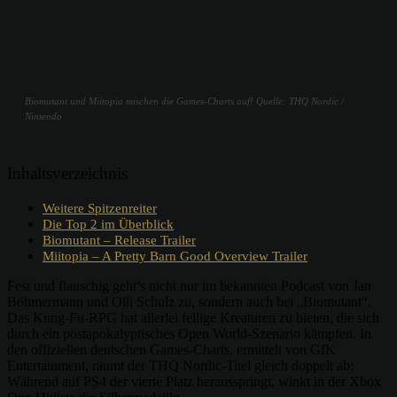
Biomutant und Miitopia mischen die Games-Charts auf! Quelle: THQ Nordic /
Nintendo
Inhaltsverzeichnis
Weitere Spitzenreiter
Die Top 2 im Überblick
Biomutant – Release Trailer
Miitopia – A Pretty Barn Good Overview Trailer
Fest und flauschig geht’s nicht nur im bekannten Podcast von Jan
Böhmermann und Olli Schulz zu, sondern auch bei „Biomutant“.
Das Kung-Fu-RPG hat allerlei fellige Kreaturen zu bieten, die sich
durch ein postapokalyptisches Open World-Szenario kämpfen. In
den offiziellen deutschen Games-Charts, ermittelt von GfK
Entertainment, räumt der THQ Nordic-Titel gleich doppelt ab:
Während auf PS4 der vierte Platz herausspringt, winkt in der Xbox