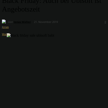
Black Friday: Auch bei Ubisoft ist
Angebotszeit
von
Jonas Walter
21. November 2019
0