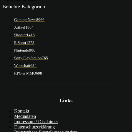
Beliebte Kategorien
Gaming News
8066
Artikel
1864
Shooter
1416
E-Sport
1273
Nintendo
906
Sony PlayStation
765
Wirtschaft
634
RPG & MMO
608
Links
Kontakt
Mediadaten
Impressum / Disclaimer
Datenschutzerklärung