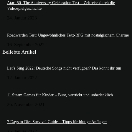
Atari 50: The Anniversary Celebration Test – Zeitreise durch die
Videospielgeschichte
24. Januar 2023
Roadwarden Test: Ungewöhnliches Text-RPG mit nostalgischem Charme
16. September 2022
Beliebte Artikel
Let’s Sing 2022: Deutsche Songs nicht verfügbar? Das könnt ihr tun
12. Januar 2022
11 Steam Games für Kinder – Bunt, verrückt und unbedenklich
26. November 2021
7 Days to Die: Survival Guide – Tipps für blutige Anfänger
25. Januar 2022