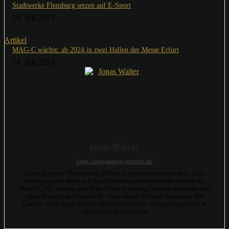
Stadtwerke Flensburg setzen auf E-Sport
19. Juli 2023
Artikel
MAG-C wächst: ab 2024 in zwei Hallen der Messe Erfurt
14. Juli 2023
Jonas Walter
https://www.gaming-grounds.de/
Jonas 'Syncerus' Walter ist seit 2010 im E-Sport-Journalismus aktiv. Nach
Beteiligungen an diversen E-Sport-Projekten im redaktionellen Bereich wie
MaseTV, ESC Gaming oder Team Vertex ist Gaming-Grounds.de nun die erste
eigene Konzeption. Diese hat die Vision aktuell relevante Themen aus dem
Gaming- und E-Sport-Bereich aufzugreifen und für Videospielbegeisterte an
einem Ort zu konzentrieren.