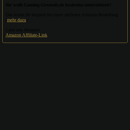
Ihr wollt Gaming-Grounds.de kostenlos unterstützen?
Das könnt ihr bequem bei eurer nächsten Amazon-Bestellung.
(
mehr dazu
)
Lasst uns shoppen:
Amazon Affiliate-Link