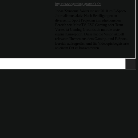
https://www.gaming-grounds.de/
Jonas 'Syncerus' Walter ist seit 2010 im E-Sport-
Journalismus aktiv. Nach Beteiligungen an
diversen E-Sport-Projekten im redaktionellen
Bereich wie MaseTV, ESC Gaming oder Team
Vertex ist Gaming-Grounds.de nun die erste
eigene Konzeption. Diese hat die Vision aktuell
relevante Themen aus dem Gaming- und E-Sport-
Bereich aufzugreifen und für Videospielbegeisterte
an einem Ort zu konzentrieren.