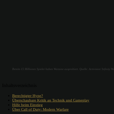
Bereits 15 Millionen Spieler haben Warzone ausprobiert. Quelle: Activision/ Infinity W
Inhaltsverzeichnis
Berechtigter Hype?
Überschaubare Kritik an Technik und Gameplay
Hilfe beim Einstieg
Über Call of Duty: Modern Warfare