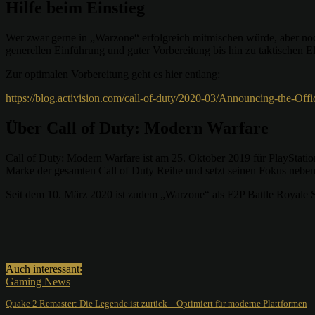
Hilfe beim Einstieg
Wer zwar gerne in „Warzone“ erfolgreich mitmischen würde, aber noch 
generellen Einführung und guter Vorbereitung bis hin zu taktischen El
Zur optimalen Vorbereitung geht es hier entlang:
https://blog.activision.com/call-of-duty/2020-03/Announcing-the-Of
Über Call of Duty: Modern Warfare
Call of Duty: Modern Warfare ist am 25. Oktober 2019 für PlayStation
Marke der gesamten Call of Duty Reihe und setzt seinen Fokus neben 
Seit dem 10. März 2020 ist zudem „Warzone“ als F2P Battle Royale S
Teilen
Auch interessant:
Gaming News
Quake 2 Remaster: Die Legende ist zurück – Optimiert für moderne Plattformen