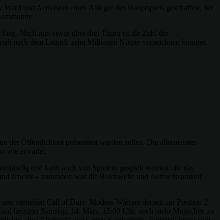
 Ward und Activision einen Ableger des Hauptspiels geschaffen, der
 Community.
 Sieg. Nach nun etwas über drei Tagen ist die Zahl der
eitnah nach dem Launch zehn Millionen Nutzer verzeichnen konnten.
 der Öffentlichkeit präsentiert werden sollen. Die allermeisten
o wie erwartet.
genständig und kann auch von Spielern gespielt werden, die das
r und scheint – zumindest was die Reichweite und Aufmerksamkeit
 und verhelfen Call of Duty: Modern Warfare derzeit zur Position 2
Stand heutiger Samstag, 14. März, 15:00 Uhr, noch mehr Menschen zu
beliebte „Just Chatting“ und Genre-Konkurrent „Fortnite“ hinter sich.