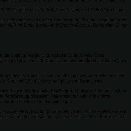
: PUBG liegt bei etwa 34.000, Apex Legends bei 13.600 Zuschauern.
und insbesondere von großen Streamern ab, die online sind und große
ebenfalls im Battle Royale- und Shooter-Genre zu Hause sind. Durch
 das Spiel im Vergleich zu anderen Battle Royale Titeln
g. Es gibt also kein „20 Minuten sammeln um direkt zu sterben“, wie
gefallene Mitspieler lassen vor allem gemeinsam Spielende jubeln.
 Karte und 150 gleichzeitige Spieler pro Partie nichts.
hen Schwierigkeiten beim Spielbeitritt. Mittlerweile konnte auch die
he Verbesserung feststellen. Was trotzdem bleibt sind enorme
ates und Patches herunterzuladen gilt.
htlich gestaltete Aufmachung der Beute. Öffnen wir beispielsweise eine
ansehen und mit dem Fadenkreuz darauf zielen. Dieses Problem hat die