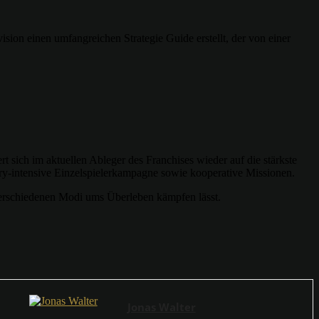
sion einen umfangreichen Strategie Guide erstellt, der von einer
 sich im aktuellen Ableger des Franchises wieder auf die stärkste
ory-intensive Einzelspielerkampagne sowie kooperative Missionen.
verschiedenen Modi ums Überleben kämpfen lässt.
Jonas Walter