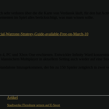
sehr verloren über die die Karte von Verdansk läuft, für den hat Activi
ementen im Spiel alles berücksichtigt, was man wissen sollte.
ficial-Warzone-Strategy-Guide-available-Free-on-March-10
 4, PC und Xbox One erschienen. Entwickler Infinity Ward konzentriert
klassischem Multiplayer in aktuellem Setting auch wieder auf eine St
tandalone hinzugekommen, der bis zu 150 Spieler zeitgleich in zwei 
Artikel
Stadtwerke Flensburg setzen auf E-Sport