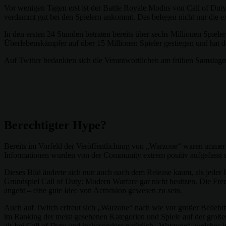
Vor wenigen Tagen erst ist der Battle Royale Modus von Call of Dut
verdammt gut bei den Spielern ankommt. Das belegen nicht nur die e
In den ersten 24 Stunden betraten bereits über sechs Millionen Spiel
Überlebenskämpfer auf über 15 Millionen Spieler gestiegen und hat 
Auf Twitter bedankten sich die Verantwortlichen am frühen Samstag
Berechtigter Hype?
Bereits im Vorfeld der Veröffentlichung von „Warzone“ waren immer wi
Informationen wurden von der Community extrem positiv aufgefasst und
Dieses Bild änderte sich nun auch nach dem Release kaum, als jeder I
Grundspiel Call of Duty: Modern Warfare gar nicht besitzen. Die Fr
angeht – eine gute Idee von Activision gewesen zu sein.
Auch auf Twitch erfreut sich „Warzone“ nach wie vor großer Beliebth
im Ranking der meist gesehenen Kategorien und Spiele auf der groß
als bei Call of Duty und insbesondere natürlich „Warzone“, welches in