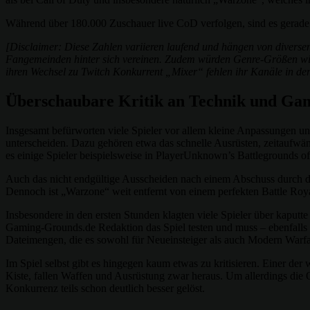
Während über 180.000 Zuschauer live CoD verfolgen, sind es gerade
[Disclaimer: Diese Zahlen variieren laufend und hängen von diverse
Fangemeinden hinter sich vereinen. Zudem würden Genre-Größen wie ‚
ihren Wechsel zu Twitch Konkurrent „Mixer“ fehlen ihr Kanäle in der S
Überschaubare Kritik an Technik und Ga
Insgesamt befürworten viele Spieler vor allem kleine Anpassungen un
unterscheiden. Dazu gehören etwa das schnelle Ausrüsten, zeitaufwä
es einige Spieler beispielsweise in PlayerUnknown’s Battlegrounds o
Auch das nicht endgültige Ausscheiden nach einem Abschuss durch d
Dennoch ist „Warzone“ weit entfernt von einem perfekten Battle Royal
Insbesondere in den ersten Stunden klagten viele Spieler über kaputt
Gaming-Grounds.de Redaktion das Spiel testen und muss – ebenfalls St
Dateimengen, die es sowohl für Neueinsteiger als auch Modern Warfa
Im Spiel selbst gibt es hingegen kaum etwas zu kritisieren. Einer der
Kiste, fallen Waffen und Ausrüstung zwar heraus. Um allerdings die 
Konkurrenz teils schon deutlich besser gelöst.