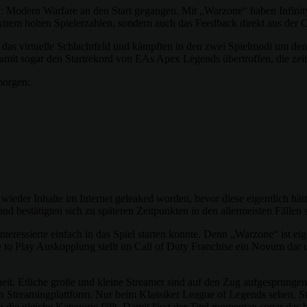
y: Modern Warfare an den Start gegangen. Mit „Warzone“ haben Infinity
xtrem hohen Spielerzahlen, sondern auch das Feedback direkt aus der
er das virtuelle Schlachtfeld und kämpften in den zwei Spielmodi um den
damit sogar den Startrekord von EAs Apex Legends übertroffen, die z
morgen:
eder Inhalte im Internet geleaked worden, bevor diese eigentlich hätten
 bestätigten sich zu späteren Zeitpunkten in den allermeisten Fällen s
nteressierte einfach in das Spiel starten konnte. Denn „Warzone“ ist ei
ee to Play Auskopplung stellt im Call of Duty Franchise ein Novum da
eit. Etliche große und kleine Streamer sind auf den Zug aufgesprungen
en Streamingplattform. Nur beim Klassiker League of Legends sehen, 
 die gleiche Kategorie fällt. Damit lässt der Titel momentan sogar das 