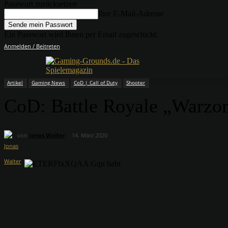
Passwort zurücksetzen
Ihre E-Mail-Adresse
Ein Passwort wird Ihnen per Email zugeschickt.
Anmelden / Beitreten
Artikel
Gaming News
CoD | Call of Duty
Shooter
CoD: Battle Royale „Warzone
von
Jonas Walter
14. März 2020