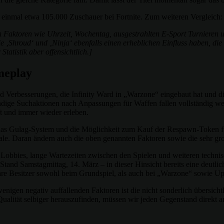
 einmal etwa 105.000 Zuschauer bei Fortnite. Zum weiteren Vergleich
n Faktoren wie Uhrzeit, Wochentag, ausgestrahlten E-Sport Turnieren 
Shroud‘ und ‚Ninja‘ ebenfalls einen erheblichen Einfluss haben, die 
tatistik aber offensichtlich.]
meplay
d Verbesserungen, die Infinity Ward in „Warzone“ eingebaut hat und die
ndige Suchaktionen nach Anpassungen für Waffen fallen vollständig we
ft und immer wieder erleben.
as Gulag-System und die Möglichkeit zum Kauf der Respawn-Token für 
e. Daran ändern auch die oben genannten Faktoren sowie die sehr große
e Lobbies, lange Wartezeiten zwischen den Spielen und weiteren technisc
and Samstagmittag, 14. März – in dieser Hinsicht bereits eine deutlic
re Besitzer sowohl beim Grundspiel, als auch bei „Warzone“ sowie Upd
 wenigen negativ auffallenden Faktoren ist die nicht sonderlich übersic
Qualität selbiger herauszufinden, müssen wir jeden Gegenstand direkt 