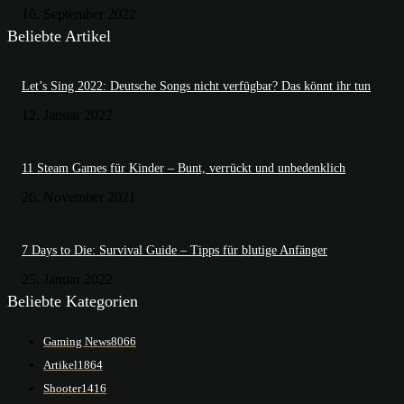
16. September 2022
Beliebte Artikel
Let’s Sing 2022: Deutsche Songs nicht verfügbar? Das könnt ihr tun
12. Januar 2022
11 Steam Games für Kinder – Bunt, verrückt und unbedenklich
26. November 2021
7 Days to Die: Survival Guide – Tipps für blutige Anfänger
25. Januar 2022
Beliebte Kategorien
Gaming News
8066
Artikel
1864
Shooter
1416