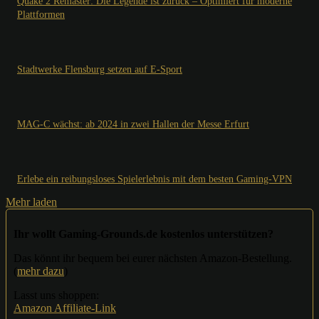
Quake 2 Remaster: Die Legende ist zurück – Optimiert für moderne
Plattformen
Stadtwerke Flensburg setzen auf E-Sport
MAG-C wächst: ab 2024 in zwei Hallen der Messe Erfurt
Erlebe ein reibungsloses Spielerlebnis mit dem besten Gaming-VPN
Mehr laden
Ihr wollt Gaming-Grounds.de kostenlos unterstützen?
Das könnt ihr bequem bei eurer nächsten Amazon-Bestellung.
(
mehr dazu
)
Lasst uns shoppen:
Amazon Affiliate-Link