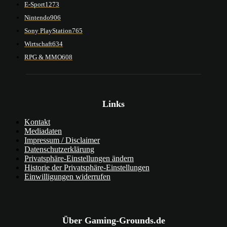
E-Sport
1273
Nintendo
906
Sony PlayStation
765
Wirtschaft
634
RPG & MMO
608
Links
Kontakt
Mediadaten
Impressum / Disclaimer
Datenschutzerklärung
Privatsphäre-Einstellungen ändern
Historie der Privatsphäre-Einstellungen
Einwilligungen widerrufen
Über Gaming-Grounds.de