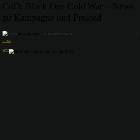
CoD: Black Ops Cold War – News
zu Kampagne und Preload
von
Jonas Walter
5. November 2020
0