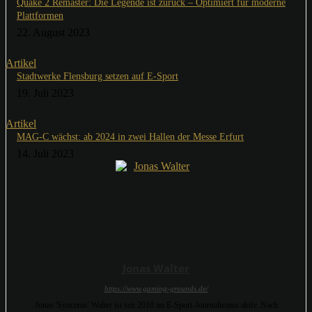
Quake 2 Remaster: Die Legende ist zurück – Optimiert für moderne
Plattformen
22. August 2023
Artikel
Stadtwerke Flensburg setzen auf E-Sport
19. Juli 2023
Artikel
MAG-C wächst: ab 2024 in zwei Hallen der Messe Erfurt
14. Juli 2023
Jonas Walter
https://www.gaming-grounds.de/
Jonas 'Syncerus' Walter ist seit 2010 im E-Sport-Journalismus aktiv. Nach