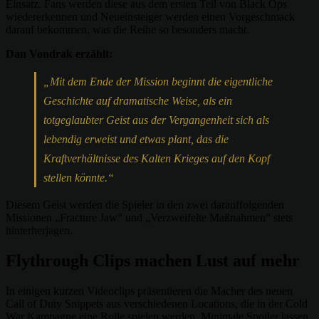
Einsatz. Fans werden diese aus dem ersten Teil von Black Ops
wiedererkennen und Neueinsteiger werden einen Vorgeschmack
darauf bekommen, was die Reihe so besonders macht.
Dan Vondrak erzählt:
„Mit dem Ende der Mission beginnt die eigentliche
Geschichte auf dramatische Weise, als ein
totgeglaubter Geist aus der Vergangenheit sich als
lebendig erweist und etwas plant, das die
Kraftverhältnisse des Kalten Krieges auf den Kopf
stellen könnte.“
Diesem Geist werden die Spieler in den zwei darauffolgenden
Missionen „Fracture Jaw“ und „Verzweifelte Maßnahmen“ stets
hinterherjagen.
Flythrough Clips machen Lust auf mehr
In einigen kurzen Videoclips präsentieren die Macher des neuen
Call of Duty Snippets aus verschiedenen Locations, die in der Cold
War Kampagne eine Rolle spielen werden. Minimale Spoiler lassen