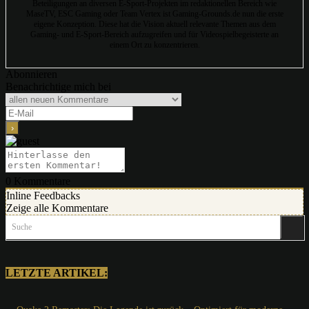
Beteiligungen an diversen E-Sport-Projekten im redaktionellen Bereich wie
MaseTV, ESC Gaming oder Team Vertex ist Gaming-Grounds.de nun die erste
eigene Konzeption. Diese hat die Vision aktuell relevante Themen aus dem
Gaming- und E-Sport-Bereich aufzugreifen und für Videospielbegeisterte an
einem Ort zu konzentrieren.
Abonnieren
Benachrichtige mich bei
0
Kommentare
Inline Feedbacks
Zeige alle Kommentare
Suche
LETZTE ARTIKEL: