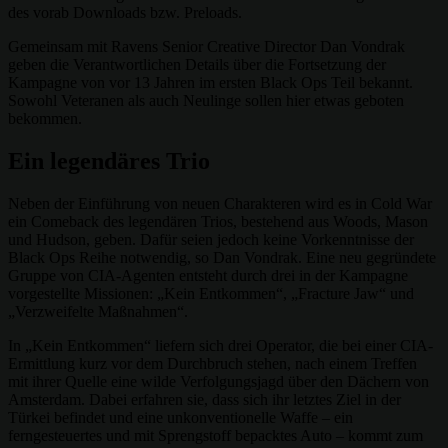
des vorab Downloads bzw. Preloads.
Gemeinsam mit Ravens Senior Creative Director Dan Vondrak
geben die Verantwortlichen Details über die Fortsetzung der
Kampagne von vor 13 Jahren im ersten Black Ops Teil bekannt.
Sowohl Veteranen als auch Neulinge sollen hier etwas geboten
bekommen.
Ein legendäres Trio
Neben der Einführung von neuen Charakteren wird es in Cold War
ein Comeback des legendären Trios, bestehend aus Woods, Mason
und Hudson, geben. Dafür seien jedoch keine Vorkenntnisse der
Black Ops Reihe notwendig, so Dan Vondrak. Eine neu gegründete
Gruppe von CIA-Agenten entsteht durch drei in der Kampagne
vorgestellte Missionen: „Kein Entkommen“, „Fracture Jaw“ und
„Verzweifelte Maßnahmen“.
In „Kein Entkommen“ liefern sich drei Operator, die bei einer CIA-
Ermittlung kurz vor dem Durchbruch stehen, nach einem Treffen
mit ihrer Quelle eine wilde Verfolgungsjagd über den Dächern von
Amsterdam. Dabei erfahren sie, dass sich ihr letztes Ziel in der
Türkei befindet und eine unkonventionelle Waffe – ein
ferngesteuertes und mit Sprengstoff bepacktes Auto – kommt zum