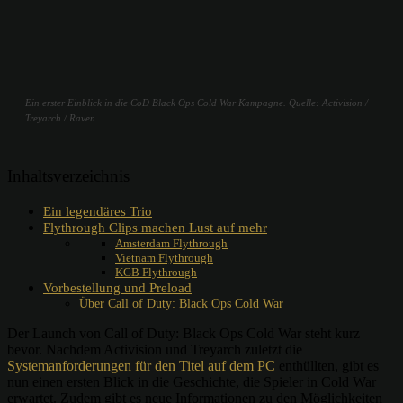
Ein erster Einblick in die CoD Black Ops Cold War Kampagne. Quelle: Activision /
Treyarch / Raven
Inhaltsverzeichnis
Ein legendäres Trio
Flythrough Clips machen Lust auf mehr
Amsterdam Flythrough
Vietnam Flythrough
KGB Flythrough
Vorbestellung und Preload
Über Call of Duty: Black Ops Cold War
Der Launch von Call of Duty: Black Ops Cold War steht kurz
bevor. Nachdem Activision und Treyarch zuletzt die
Systemanforderungen für den Titel auf dem PC
enthüllten, gibt es
nun einen ersten Blick in die Geschichte, die Spieler in Cold War
erwartet. Zudem gibt es neue Informationen zu den Möglichkeiten