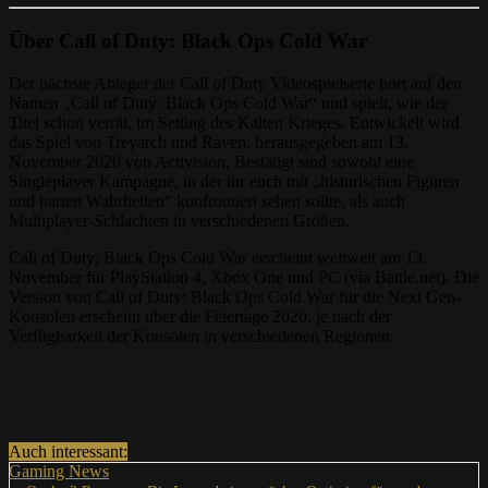
Über Call of Duty: Black Ops Cold War
Der nächste Ableger der Call of Duty Videospielserie hört auf den
Namen „Call of Duty: Black Ops Cold War“ und spielt, wie der
Titel schon verrät, im Setting des Kalten Krieges. Entwickelt wird
das Spiel von Treyarch und Raven, herausgegeben am 13.
November 2020 von Activision. Bestätigt sind sowohl eine
Singleplayer Kampagne, in der ihr euch mit „historischen Figuren
und harten Wahrheiten“ konfrontiert sehen sollte, als auch
Multiplayer-Schlachten in verschiedenen Größen.
Call of Duty: Black Ops Cold War erscheint weltweit am 13.
November für PlayStation 4, Xbox One und PC (via Battle.net). Die
Version von Call of Duty: Black Ops Cold War für die Next Gen-
Konsolen erscheint über die Feiertage 2020, je nach der
Verfügbarkeit der Konsolen in verschiedenen Regionen.
Auch interessant:
Gaming News