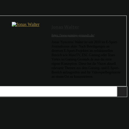
Jonas Walter
https://www.gaming-grounds.de/
Jonas 'Syncerus' Walter ist seit 2010 im E-Sport-
Journalismus aktiv. Nach Beteiligungen an
diversen E-Sport-Projekten im redaktionellen
Bereich wie MaseTV, ESC Gaming oder Team
Vertex ist Gaming-Grounds.de nun die erste
eigene Konzeption. Diese hat die Vision aktuell
relevante Themen aus dem Gaming- und E-Sport-
Bereich aufzugreifen und für Videospielbegeisterte
an einem Ort zu konzentrieren.