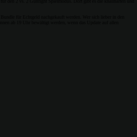
r den 2 vs. 2 Gunfight Spielmodus. Dort gibt es die knallharten und
Bundle für Echtgeld nachgekauft werden. Wer sich lieber in den
nnen ab 19 Uhr bewältigt werden, wenn das Update auf allen