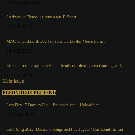
22. August 2023
Stadtwerke Flensburg setzen auf E-Sport
19. Juli 2023
MAG-C wächst: ab 2024 in zwei Hallen der Messe Erfurt
14. Juli 2023
Erlebe ein reibungsloses Spielerlebnis mit dem besten Gaming-VPN
15. Juni 2023
Mehr laden
BESONDERS BELIEBT:
Lets Play: 7 Days to Die – Episodenliste – Uploadplan
17. März 2022
Let’s Sing 2022: Deutsche Songs nicht verfügbar? Das könnt ihr tun