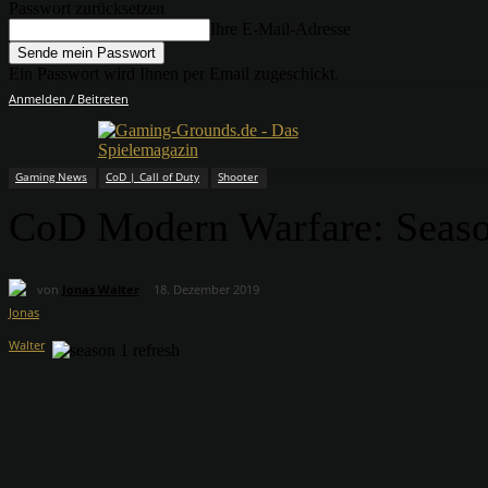
Passwort zurücksetzen
Ihre E-Mail-Adresse
Ein Passwort wird Ihnen per Email zugeschickt.
Anmelden / Beitreten
Gaming News
CoD | Call of Duty
Shooter
CoD Modern Warfare: Season
von
Jonas Walter
18. Dezember 2019