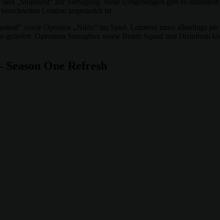
t“ und „Shipment“ zur Verfügung. Neue Umgebungen gibt es außerdem fü
verschneiten London angesiedelt ist.
d“ sowie Operator „Nikto“ ins Spiel. Letzterer muss allerdings per 
e geliefert. Operation Strongbox sowie Bomb Squad und Disinform kö
– Season One Refresh