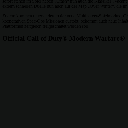
sofort stehen im Spiel neben „Crash“ nun auch die Klassiker „Vacan
extrem schnellen Duelle nun auch auf der Map „Over Winter“, die im 
Zudem kommen unter anderem der neue Multiplayer-Spielmodus „Cranke
kooperativen Spec-Ops Missionen austobt, bekommt auch neue Inhalt
Plattformen zeitgleich freigeschaltet werden soll.
Official Call of Duty® Modern Warfare® 