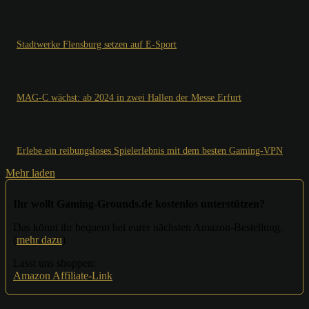
Stadtwerke Flensburg setzen auf E-Sport
MAG-C wächst: ab 2024 in zwei Hallen der Messe Erfurt
Erlebe ein reibungsloses Spielerlebnis mit dem besten Gaming-VPN
Mehr laden
Ihr wollt Gaming-Grounds.de kostenlos unterstützen?
Das könnt ihr bequem bei eurer nächsten Amazon-Bestellung.
(
mehr dazu
)
Lasst uns shoppen:
Amazon Affiliate-Link