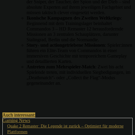
der Sniper, der Taucher, der Spion und der Dieb – sind
absolute Experten auf ihrem jeweiligen Fachgebiet und
müssen taktisch clever eingesetzt werden.
Ikonische Kampagnen des Zweiten Weltkriegs
:
Beginnend mit dem Trainingslager beinhaltet
Commandos 3 – HD Remaster 12 herausfordernde
Missionen an 3 zentralen Schauplätzen, darunter
Stalingrad, Berlin und die Normandie.
Story- und actiongetriebene Missionen
: Spieler:innen
führen ein Elite-Team von Commandos in einer
immersiven Geschichte mit temporeichem Gameplay
und detaillierten Karten.
Antreten zum Mehrspieler-Match
: Zwei bis acht
Spielende treten, mit individuellen Siegbedigungen, im
„Deathmatch“- oder „Collect the Flag“-Modus
gegeneinander an.
Auch interessant:
Gaming News
Quake 2 Remaster: Die Legende ist zurück – Optimiert für moderne
Plattformen