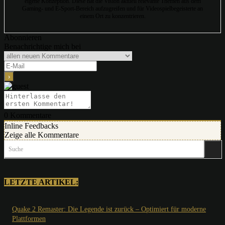
eigene Konzeption. Diese hat die Vision aktuell relevante Themen aus dem
Gaming- und E-Sport-Bereich aufzugreifen und für Videospielbegeisterte an
einem Ort zu konzentrieren.
Abonnieren
Benachrichtige mich bei
0
Kommentare
Inline Feedbacks
Zeige alle Kommentare
Suche
LETZTE ARTIKEL:
Quake 2 Remaster: Die Legende ist zurück – Optimiert für moderne
Plattformen