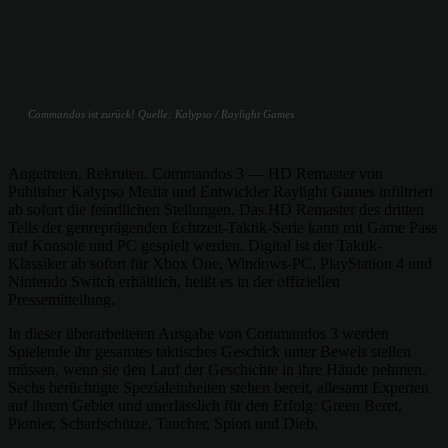
Commandos ist zurück! Quelle: Kalypso / Raylight Games
Angetreten, Rekruten. Commandos 3 — HD Remaster von
Publisher Kalypso Media und Entwickler Raylight Games infiltriert
ab sofort die feindlichen Stellungen. Das HD Remaster des dritten
Teils der genreprägenden Echtzeit-Taktik-Serie kann mit Game Pass
auf Konsole und PC gespielt werden. Digital ist der Taktik-
Klassiker ab sofort für Xbox One, Windows-PC, PlayStation 4 und
Nintendo Switch erhältlich, heißt es in der offiziellen
Pressemitteilung.
In dieser überarbeiteten Ausgabe von Commandos 3 werden
Spielende ihr gesamtes taktisches Geschick unter Beweis stellen
müssen, wenn sie den Lauf der Geschichte in ihre Hände nehmen.
Sechs berüchtigte Spezialeinheiten stehen bereit, allesamt Experten
auf ihrem Gebiet und unerlässlich für den Erfolg: Green Beret,
Pionier, Scharfschütze, Taucher, Spion und Dieb.