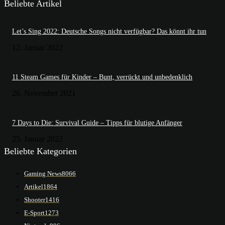
Beliebte Artikel
Let’s Sing 2022: Deutsche Songs nicht verfügbar? Das könnt ihr tun
12. Januar 2022
11 Steam Games für Kinder – Bunt, verrückt und unbedenklich
26. November 2021
7 Days to Die: Survival Guide – Tipps für blutige Anfänger
25. Januar 2022
Beliebte Kategorien
Gaming News
8066
Artikel
1864
Shooter
1416
E-Sport
1273