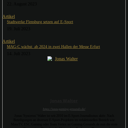
22. August 2023
Artikel
Stadtwerke Flensburg setzen auf E-Sport
19. Juli 2023
Artikel
MAG-C wächst: ab 2024 in zwei Hallen der Messe Erfurt
14. Juli 2023
Jonas Walter
https://www.gaming-grounds.de/
Jonas 'Syncerus' Walter ist seit 2010 im E-Sport-Journalismus aktiv. Nach
Beteiligungen an diversen E-Sport-Projekten im redaktionellen Bereich wie
MaseTV, ESC Gaming oder Team Vertex ist Gaming-Grounds.de nun die erste