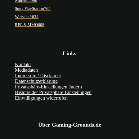
Nintendo
906
Sony PlayStation
765
Wirtschaft
634
RPG & MMO
608
Links
Kontakt
Mediadaten
Impressum / Disclaimer
Datenschutzerklärung
Privatsphäre-Einstellungen ändern
Historie der Privatsphäre-Einstellungen
Einwilligungen widerrufen
Über Gaming-Grounds.de