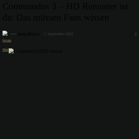
Commandos 3 – HD Remaster ist
da: Das müssen Fans wissen
von
Jonas Walter
1. September 2022
0