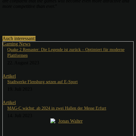
are confident that the games will become even more attractive and
more competitive than ever.
”
Auch interessant:
Gaming News
Quake 2 Remaster: Die Legende ist zurück – Optimiert für moderne
Plattformen
22. August 2023
Artikel
Stadtwerke Flensburg setzen auf E-Sport
19. Juli 2023
Artikel
MAG-C wächst: ab 2024 in zwei Hallen der Messe Erfurt
14. Juli 2023