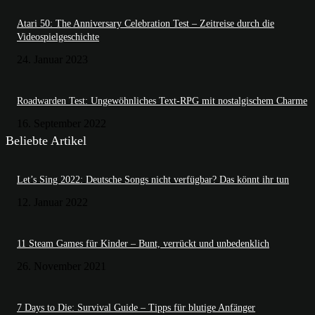
Atari 50: The Anniversary Celebration Test – Zeitreise durch die
Videospielgeschichte
24. Januar 2023
Roadwarden Test: Ungewöhnliches Text-RPG mit nostalgischem Charme
16. September 2022
Beliebte Artikel
Let’s Sing 2022: Deutsche Songs nicht verfügbar? Das könnt ihr tun
12. Januar 2022
11 Steam Games für Kinder – Bunt, verrückt und unbedenklich
26. November 2021
7 Days to Die: Survival Guide – Tipps für blutige Anfänger