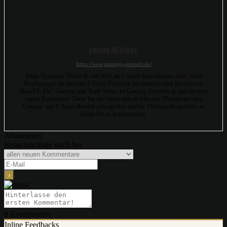
Jonas Walter
https://www.gaming-grounds.de/
Jonas 'Syncerus' Walter ist seit 2010 im E-Sport-Journalismus aktiv. Nach
Beteiligungen an diversen E-Sport-Projekten im redaktionellen Bereich wie
MaseTV, ESC Gaming oder Team Vertex ist Gaming-Grounds.de nun die erste
eigene Konzeption. Diese hat die Vision aktuell relevante Themen aus dem
Gaming- und E-Sport-Bereich aufzugreifen und für Videospielbegeisterte an
einem Ort zu konzentrieren.
Abonnieren
Benachrichtige mich bei
0
Kommentare
Inline Feedbacks