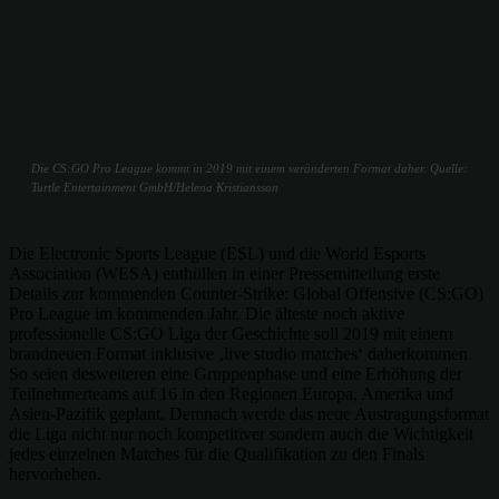
Die CS:GO Pro League kommt in 2019 mit einem veränderten Format daher. Quelle:
Turtle Entertainment GmbH/Helena Kristiansson
Die Electronic Sports League (ESL) und die World Esports
Association (WESA) enthüllen in einer Pressemitteilung erste
Details zur kommenden Counter-Strike: Global Offensive (CS:GO)
Pro League im kommenden Jahr. Die älteste noch aktive
professionelle CS:GO Liga der Geschichte soll 2019 mit einem
brandneuen Format inklusive ‚live studio matches‘ daherkommen.
So seien desweiteren eine Gruppenphase und eine Erhöhung der
Teilnehmerteams auf 16 in den Regionen Europa, Amerika und
Asien-Pazifik geplant. Demnach werde das neue Austragungsformat
die Liga nicht nur noch kompetitiver sondern auch die Wichtigkeit
jedes einzelnen Matches für die Qualifikation zu den Finals
hervorheben.