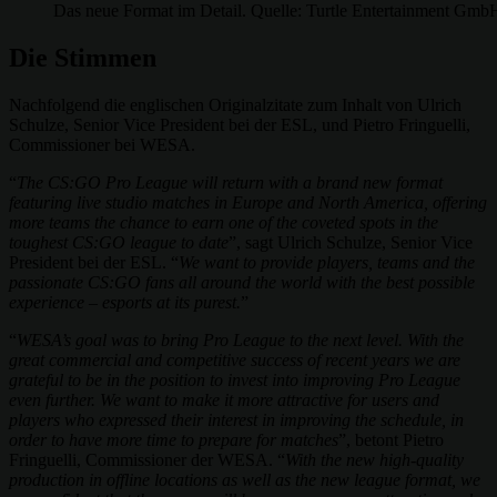
Das neue Format im Detail. Quelle: Turtle Entertainment Gmb
Die Stimmen
Nachfolgend die englischen Originalzitate zum Inhalt von Ulrich
Schulze, Senior Vice President bei der ESL, und Pietro Fringuelli,
Commissioner bei WESA.
“
The CS:GO Pro League will return with a brand new format
featuring live studio matches in Europe and North America, offering
more teams the chance to earn one of the coveted spots in the
toughest CS:GO league to date
”, sagt Ulrich Schulze, Senior Vice
President bei der ESL. “
We want to provide players, teams and the
passionate CS:GO fans all around the world with the best possible
experience – esports at its purest.
”
“
WESA’s goal was to bring Pro League to the next level. With the
great commercial and competitive success of recent years we are
grateful to be in the position to invest into improving Pro League
even further. We want to make it more attractive for users and
players who expressed their interest in improving the schedule, in
order to have more time to prepare for matches
”, betont Pietro
Fringuelli, Commissioner der WESA. “
With the new high-quality
production in offline locations as well as the new league format, we