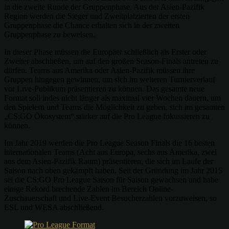
in die zweite Runde der Gruppenphase. Aus der Asien-Pazifik
Region werden die Sieger und Zweitplatzierten der ersten
Gruppenphase die Chance erhalten sich in der zweiten
Gruppenphase zu beweisen.
In dieser Phase müssen die Europäer schließlich als Erster oder
Zweiter abschließen, um auf den großen Season-Finals antreten zu
dürfen. Teams aus Amerika oder Asien-Pazifik müssen ihre
Gruppen hingegen gewinnen, um sich im weiteren Turnierverlauf
vor Live-Publikum präsentieren zu können. Das gesamte neue
Format soll indes nicht länger als maximal vier Wochen dauern, um
den Spielern und Teams die Möglichkeit zu geben, sich im gesamten
„CS:GO Ökosystem“ stärker auf die Pro League fokussieren zu
können.
Im Jahr 2019 werden die Pro League Season Finals die 16 besten
internationalen Teams (Acht aus Europa, sechs aus Amerika, zwei
aus dem Asien-Pazifik Raum) präsentieren, die sich im Laufe der
Saison nach oben gekämpft haben. Seit der Gründung im Jahr 2015
sei die CS:GO Pro League Saison für Saison gewachsen und habe
einige Rekord brechende Zahlen im Bereich Online-
Zuschauerschaft und Live-Event Besucherzahlen vorzuweisen, so
ESL und WESA abschließend.