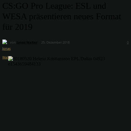
CS:GO Pro League: ESL und
WESA präsentieren neues Format
für 2019
von
Jonas Walter
25. Dezember 2018
0