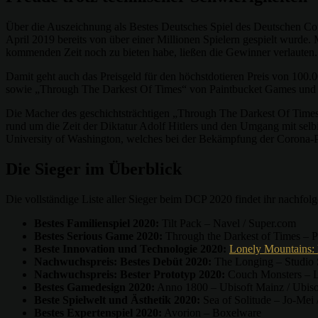
Über die Auszeichnung als Bestes Deutsches Spiel des Deutschen Com
April 2019 bereits von über einer Millionen Spielern gespielt wurde.
kommenden Zeit noch zu bieten habe, ließen die Gewinner verlauten.
Damit geht auch das Preisgeld für den höchstdotieren Preis von 100.0
sowie „Through The Darkest Of Times“ von Paintbucket Games und 
Die Macher des geschichtsträchtigen „Through The Darkest Of Times
rund um die Zeit der Diktatur Adolf Hitlers und den Umgang mit selb
University of Washington, welches bei der Bekämpfung der Corona-P
Die Sieger im Überblick
Die vollständige Liste aller Sieger beim DCP 2020 findet ihr nachfolg
Bestes Familienspiel 2020:
Tilt Pack – Navel / Super.com
Bestes Serious Game 2020:
Through the Darkest of Times –
Beste Innovation und Technologie 2020:
Lonely Mountains:
Nachwuchspreis: Bestes Debüt 2020:
The Longing – Studio S
Nachwuchspreis: Bester Prototyp 2020:
Couch Monsters – La
Bestes Gamedesign 2020:
Anno 1800 – Ubisoft Mainz / Ubiso
Beste Spielwelt und Ästhetik 2020:
Sea of Solitude – Jo-Mei /
Bestes Expertenspiel 2020:
Avorion – Boxelware