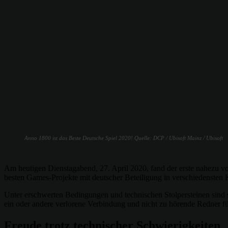
Anno 1800 ist das Beste Deutsche Spiel 2020! Quelle: DCP / Ubisoft Mainz / Ubisoft
Am heutigen Dienstagabend, 27. April 2020, fand der erste nahezu vo
besten Games-Projekte mit deutscher Beteiligung in verschiedensten 
Unter erschwerten Bedingungen und technischen Stolpersteinen sind
ein oder andere verlorene Verbindung und nicht zu hörende Redner fü
Freude trotz technischer Schwierigkeiten