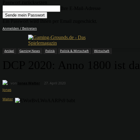
Passwort zurücksetzen
Ihre E-Mail-Adresse
Ein Passwort wird Ihnen per Email zugeschickt.
Anmelden / Beitreten
Artikel
Gaming News
Politik
Politik & Wirtschaft
Wirtschaft
DCP 2020: Anno 1800 ist da
von
Jonas Walter
27. April 2020