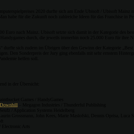
puterspielpreises 2020 durfte sich am Ende Ubisoft / Ubisoft Mainz mi
 Man habe für die Zukunft noch zahlreiche Ideen für das Franchise in P
00 Euro nach Mainz. Ubisoft setzte sich damit in der Kategorie des bes
Handygames durch, die jeweils immerhin noch 25.000 Euro für ihre 
“ durfte sich zudem im Übrigen über den Gewinn der Kategorie „Best 
igen. Den Sonderpreis der Jury ging ebenfalls mit sehr ernstem Hinter
andemie helfen soll.
end in der Übersicht:
 Paintbucket Games / HandyGames
 Downhill
– Megagon Industries / Thunderful Publishing
eufz / Application Systems Heidelberg
urin Grossmann, John Kees, Marie Maslofski, Dennis Oprisa, Luca S
ft
 Electronic Arts