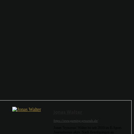
Jonas Walter
https://www.gaming-grounds.de/
Jonas 'Syncerus' Walter ist seit 2010 im E-Sport-
Journalismus aktiv. Nach Beteiligungen an