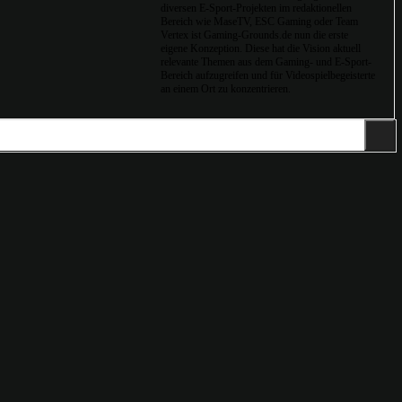
diversen E-Sport-Projekten im redaktionellen
Bereich wie MaseTV, ESC Gaming oder Team
Vertex ist Gaming-Grounds.de nun die erste
eigene Konzeption. Diese hat die Vision aktuell
relevante Themen aus dem Gaming- und E-Sport-
Bereich aufzugreifen und für Videospielbegeisterte
an einem Ort zu konzentrieren.