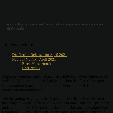
Auch im August gibt es auf Netflix wieder zahlreiche spannende Neuerscheinungen.
Quelle: Netflix
Inhaltsverzeichnis
Die Netflix Releases im April 2021
Neu auf Netflix | April 2021
Einen Monat zurück …
Über Netflix
Schon in wenigen Tagen ist auch der dritte Monat des Jahres 2021
zu Ende. Wir starten in den April und neben den Osterfeiertagen
stehen natürlich auch im kommenden Monat neue Netflix
Neuveröffentlichungen an.
Die Streaming-Highlights des Aprils auf Netflix stellen wir euch
nachfolgend – wie jeden Monat – vor. Mit dabei sind im April unter
anderem der erste Teil von Suits Staffel 9, aber auch „Straight Outta
Compton“, „Kein Friede den Toten“ oder „Der größte Kunstraub