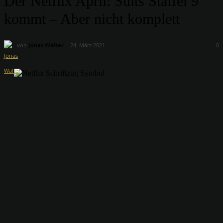
Der Netflix April: Suits Staffel 9
kommt – Aber nicht komplett
von
Jonas Walter
24. März 2021
0