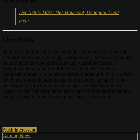
aktuellen Monats:
Der Netflix März: Das Hausboot, Deadpool 2 und
mehr
Über Netflix
Netflix ist mit 204 Millionen zahlenden Mitgliedern in über 190
Ländern der größte Streaming-Entertainment-Dienst weltweit und
bietet Zugriff auf eine große Auswahl vielfältiger Serien,
Dokumentationen und Spielfilme in zahlreichen Sprachen.
Mitglieder können die Inhalte jederzeit, überall und mit fast jedem
beliebigen internetfähigen Endgerät unbegrenzt streamen, ohne
dauerhafte Verpflichtungen einzugehen. Die Wiedergabe der
ausgewählten Titel kann dabei ganz ohne Werbeunterbrechungen
jederzeit gestartet, unterbrochen und fortgesetzt werden.
Auch interessant:
Gaming News