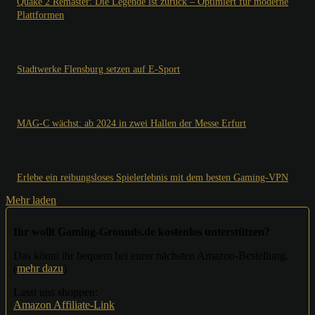
Quake 2 Remaster: Die Legende ist zurück – Optimiert für moderne
Plattformen
Stadtwerke Flensburg setzen auf E-Sport
MAG-C wächst: ab 2024 in zwei Hallen der Messe Erfurt
Erlebe ein reibungsloses Spielerlebnis mit dem besten Gaming-VPN
Mehr laden
Ihr wollt Gaming-Grounds.de kostenlos unterstützen?
Das könnt ihr bequem bei eurer nächsten Amazon-Bestellung.
(
mehr dazu
)
Lasst uns shoppen:
Amazon Affiliate-Link