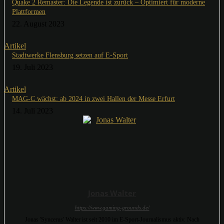
Quake 2 Remaster: Die Legende ist zurück – Optimiert für moderne
Plattformen
22. August 2023
Artikel
Stadtwerke Flensburg setzen auf E-Sport
19. Juli 2023
Artikel
MAG-C wächst: ab 2024 in zwei Hallen der Messe Erfurt
14. Juli 2023
Jonas Walter
https://www.gaming-grounds.de/
Jonas 'Syncerus' Walter ist seit 2010 im E-Sport-Journalismus aktiv. Nach