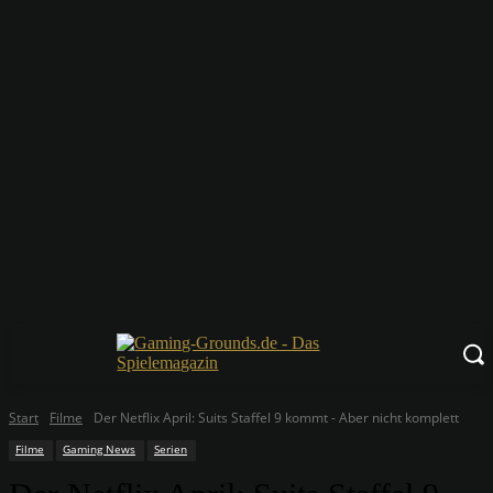
Start
Filme
Der Netflix April: Suits Staffel 9 kommt - Aber nicht komplett
Filme
Gaming News
Serien