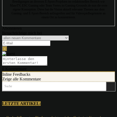
Beteiligungen an diversen E-Sport-Projekten im redaktionellen Bereich wie
MaseTV, ESC Gaming oder Team Vertex ist Gaming-Grounds.de nun die erste
eigene Konzeption. Diese hat die Vision aktuell relevante Themen aus dem
Gaming- und E-Sport-Bereich aufzugreifen und für Videospielbegeisterte an
einem Ort zu konzentrieren.
Abonnieren
Benachrichtige mich bei
0
Kommentare
Inline Feedbacks
Zeige alle Kommentare
Suche
LETZTE ARTIKEL: