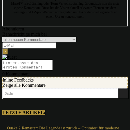
MaseTV, ESC Gaming oder Team Vertex ist Gaming-Grounds.de nun die erste
eigene Konzeption. Diese hat die Vision aktuell relevante Themen aus dem
Gaming- und E-Sport-Bereich aufzugreifen und für Videospielbegeisterte an
einem Ort zu konzentrieren.
Abonnieren
Benachrichtige mich bei
0
Kommentare
Inline Feedbacks
Zeige alle Kommentare
Suche
LETZTE ARTIKEL:
Quake 2 Remaster: Die Legende ist zurück – Optimiert für moderne