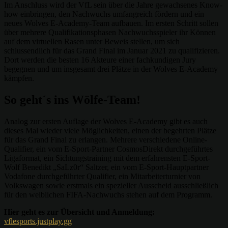
Im Anschluss wird der VfL sein über die Jahre gewachsenes Know-
how einbringen, den Nachwuchs umfangreich fördern und ein
neues Wolves E-Academy-Team aufbauen. Im ersten Schritt sollen
über mehrere Qualifikationsphasen Nachwuchsspieler ihr Können
auf dem virtuellen Rasen unter Beweis stellen, um sich
schlussendlich für das Grand Final im Januar 2021 zu qualifizieren.
Dort werden die besten 16 Akteure einer fachkundigen Jury
begegnen und um insgesamt drei Plätze in der Wolves E-Academy
kämpfen.
So geht´s ins Wölfe-Team!
Analog zur ersten Auflage der Wolves E-Academy gibt es auch
dieses Mal wieder viele Möglichkeiten, einen der begehrten Plätze
für das Grand Final zu erlangen. Mehrere verschiedene Online-
Qualifier, ein vom E-Sport-Partner CosmosDirekt durchgeführtes
Ligaformat, ein Sichtungstraining mit dem erfahrensten E-Sport-
Wolf Benedikt „SaLz0r“ Saltzer, ein vom E-Sport-Hauptpartner
Vodafone durchgeführter Qualifier, ein Mitarbeiterturnier von
Volkswagen sowie erstmals ein spezieller Ausscheid ausschließlich
für den weiblichen FIFA-Nachwuchs stehen auf dem Programm.
Hier geht es zur Übersicht und Anmeldung:
vflesports.justplay.gg