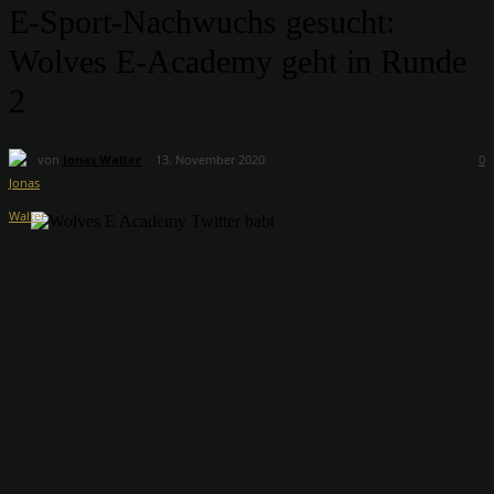
E-Sport-Nachwuchs gesucht:
Wolves E-Academy geht in Runde
2
von
Jonas Walter
13. November 2020
0