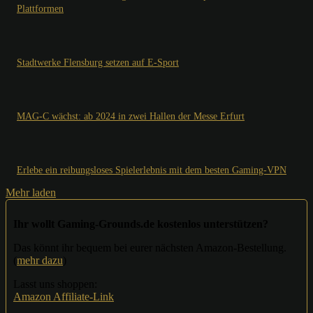
Plattformen
Stadtwerke Flensburg setzen auf E-Sport
MAG-C wächst: ab 2024 in zwei Hallen der Messe Erfurt
Erlebe ein reibungsloses Spielerlebnis mit dem besten Gaming-VPN
Mehr laden
Ihr wollt Gaming-Grounds.de kostenlos unterstützen?
Das könnt ihr bequem bei eurer nächsten Amazon-Bestellung.
(
mehr dazu
)
Lasst uns shoppen:
Amazon Affiliate-Link