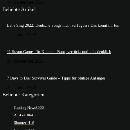
16. September 2022
Beliebte Artikel
Let’s Sing 2022: Deutsche Songs nicht verfügbar? Das könnt ihr tun
12. Januar 2022
11 Steam Games für Kinder – Bunt, verrückt und unbedenklich
26. November 2021
7 Days to Die: Survival Guide – Tipps für blutige Anfänger
25. Januar 2022
Beliebte Kategorien
Gaming News
8066
Artikel
1864
Shooter
1416