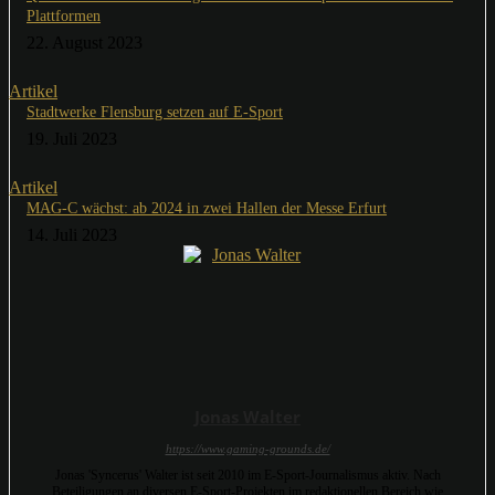
Plattformen
22. August 2023
Artikel
Stadtwerke Flensburg setzen auf E-Sport
19. Juli 2023
Artikel
MAG-C wächst: ab 2024 in zwei Hallen der Messe Erfurt
14. Juli 2023
Jonas Walter
https://www.gaming-grounds.de/
Jonas 'Syncerus' Walter ist seit 2010 im E-Sport-Journalismus aktiv. Nach
Beteiligungen an diversen E-Sport-Projekten im redaktionellen Bereich wie