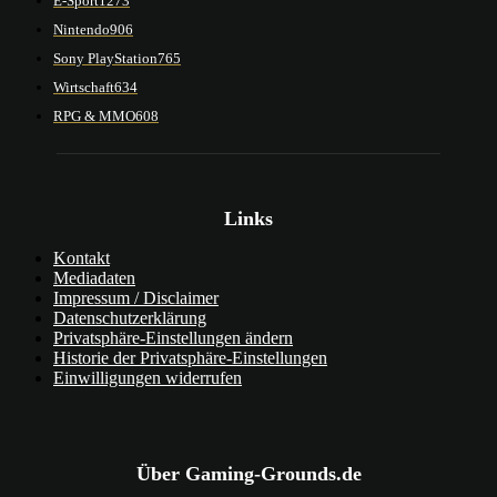
E-Sport
1273
Nintendo
906
Sony PlayStation
765
Wirtschaft
634
RPG & MMO
608
Links
Kontakt
Mediadaten
Impressum / Disclaimer
Datenschutzerklärung
Privatsphäre-Einstellungen ändern
Historie der Privatsphäre-Einstellungen
Einwilligungen widerrufen
Über Gaming-Grounds.de