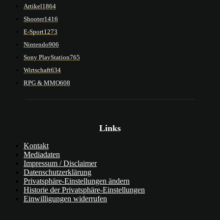
Artikel
1864
Shooter
1416
E-Sport
1273
Nintendo
906
Sony PlayStation
765
Wirtschaft
634
RPG & MMO
608
Links
Kontakt
Mediadaten
Impressum / Disclaimer
Datenschutzerklärung
Privatsphäre-Einstellungen ändern
Historie der Privatsphäre-Einstellungen
Einwilligungen widerrufen