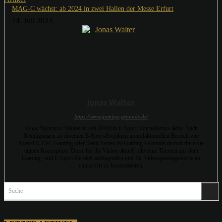
MAG-C wächst: ab 2024 in zwei Hallen der Messe Erfurt
14. Juli 2023
Jonas Walter
https://www.gaming-grounds.de/
Jonas 'Syncerus' Walter ist seit 2010 im E-Sport-Journalismus aktiv. Nach
Beteiligungen an diversen E-Sport-Projekten im redaktionellen Bereich wie
MaseTV, ESC Gaming oder Team Vertex ist Gaming-Grounds.de nun die erste
eigene Konzeption. Diese hat die Vision aktuell relevante Themen aus dem
Gaming- und E-Sport-Bereich aufzugreifen und für Videospielbegeisterte an
einem Ort zu konzentrieren.
Suche