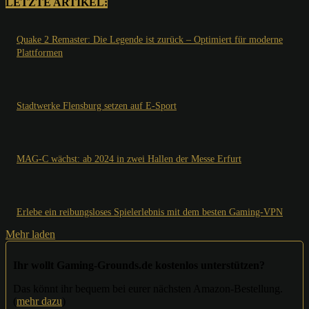
LETZTE ARTIKEL:
Quake 2 Remaster: Die Legende ist zurück – Optimiert für moderne
Plattformen
Stadtwerke Flensburg setzen auf E-Sport
MAG-C wächst: ab 2024 in zwei Hallen der Messe Erfurt
Erlebe ein reibungsloses Spielerlebnis mit dem besten Gaming-VPN
Mehr laden
Ihr wollt Gaming-Grounds.de kostenlos unterstützen?
Das könnt ihr bequem bei eurer nächsten Amazon-Bestellung.
(
mehr dazu
)