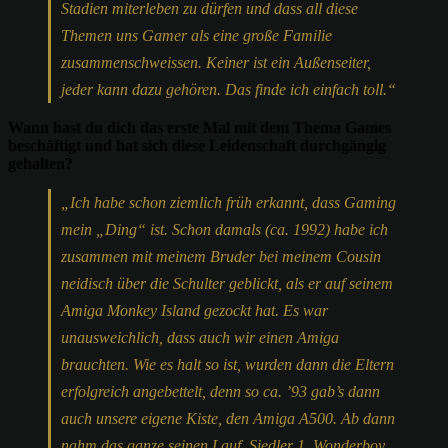
Stadien miterleben zu dürfen und dass all diese
Themen uns Gamer als eine große Familie
zusammenschweissen. Keiner ist ein Außenseiter,
jeder kann dazu gehören. Das finde ich einfach toll.“
Wann hast du dich das erste Mal mit dem Thema Games
beschäftigt und hat sich diese Leidenschaft durchgängig
gehalten?
„Ich habe schon ziemlich früh erkannt, dass Gaming
mein „Ding“ ist. Schon damals (ca. 1992) habe ich
zusammen mit meinem Bruder bei meinem Cousin
neidisch über die Schulter geblickt, als er auf seinem
Amiga Monkey Island gezockt hat. Es war
unausweichlich, dass auch wir einen Amiga
brauchten. Wie es halt so ist, wurden dann die Eltern
erfolgreich angebettelt, denn so ca. ’93 gab’s dann
auch unsere eigene Kiste, den Amiga A500. Ab dann
nahm das ganze seinen Lauf. Siedler 1, Wonderboy