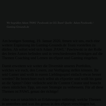
Wir begrüßen Adam 'PAWL' Pawlowski im GG-Team! Quelle: Adam Pawlowski /
Gaming-Grounds.de
Am heutigen Sonntag, 19. Januar 2020, freuen wir uns, euch eine
weitere Ergänzung im Gaming-Grounds.de Team vorstellen zu
dürfen. Ab sofort wird sich Adam ‚PAWL‘ Pawlowski in der Rolle
des freien Autors befinden und in verschiedensten Beiträgen auf die
Themen Coaching und Lernen im eSport und Gaming eingehen.
Damit erweitern wir weiter die Diversität unseres Portfolios,
welches wir euch, den Lesern, zur Verfügung stellen können. Ihr
seid Gamer und wollt in eurem Lieblingsspiel einfach etwas besser
werden? Ihr bezeichnet euch selbst als eSportler und wollt bis ganz
an die Spitze? Oder vielleicht seid ihr Content Creator und braucht
einen nützlichen Tipp, um eure Strategie zu verbessern. Für all diese
Themen ist PAWL genau der richtige!
Aber was er tatsächlich an Erfahrungen mitbringt, welche Themen
in umtreiben und was ihn genau in den eSport verschlagen hat,