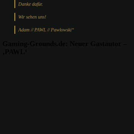
Danke dafür.
Wir sehen uns!
Adam // PAWL // Pawlowski“
Gaming-Grounds.de: Neuer Gastautor –
‚PAWL‘