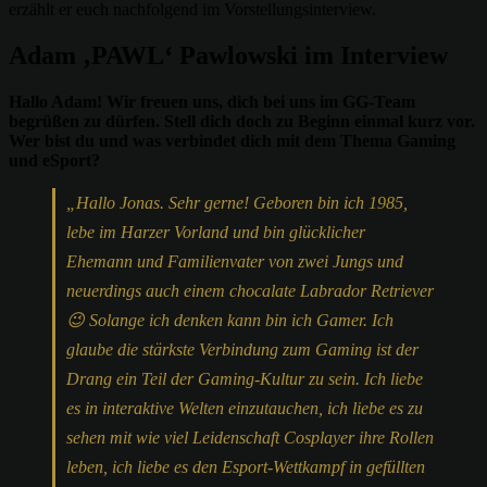
erzählt er euch nachfolgend im Vorstellungsinterview.
Adam ‚PAWL‘ Pawlowski im Interview
Hallo Adam! Wir freuen uns, dich bei uns im GG-Team
begrüßen zu dürfen. Stell dich doch zu Beginn einmal kurz vor.
Wer bist du und was verbindet dich mit dem Thema Gaming
und eSport?
„Hallo Jonas. Sehr gerne! Geboren bin ich 1985,
lebe im Harzer Vorland und bin glücklicher
Ehemann und Familienvater von zwei Jungs und
neuerdings auch einem chocalate Labrador Retriever
😉 Solange ich denken kann bin ich Gamer. Ich
glaube die stärkste Verbindung zum Gaming ist der
Drang ein Teil der Gaming-Kultur zu sein. Ich liebe
es in interaktive Welten einzutauchen, ich liebe es zu
sehen mit wie viel Leidenschaft Cosplayer ihre Rollen
leben, ich liebe es den Esport-Wettkampf in gefüllten