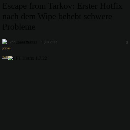
Escape from Tarkov: Erster Hotfix
nach dem Wipe behebt schwere
Probleme
von
Jonas Walter
1. Juli 2022
0