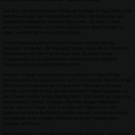
Auf der Liste der behobenen Fehler am heutigen Freitag finden sich
mehrere wichtige und entscheidende Punkte, die Balancing und
Spielgefühl maßgeblich beeinträchtigt haben. So wird es unter
gewissen Umständen nicht mehr möglich sein, durch Wände zu
sehen, während ihr euch nach links lehnt.
Darüber hinaus wurde ein Fehler behoben, der eine falsche
Animation beinhaltet, die angezeigt wurde, wenn ihr im Sprint den
Feuermodus von SMGs gewechselt habt. Im neuen Koop-
Übungsmodus ist es außerdem ab sofort nicht mehr möglich
Airdrops per Leuchtpistole herbeizurufen.
Weitaus wichtiger scheint jedoch ein entfernter Fehler, der das
Interface einfrieren lassen konnte, wenn ihr in eurem Versteck in die
First-Person-Perspektive gewechselt habt. Mindestens genauso
wichtig scheint der Hotfix, der die kostenpflichtigen Ausgänge auf
allen Karten wieder funktionsfähig macht. Wer bisher per Auto von
beispielsweise Woods, Customs oder Interchange entkommen
wollte, stand im Regen. Seit dem Start des Wipes waren alle
Extracts, bei denen ihr Rubel bezahlen musstet, nicht mehr nutzbar
und nahmen euch wichtige Alternativen in der Planung eurer
Strategie und Raids.
Wer bislang durch einen Bug Probleme bei der Quest „Friend from