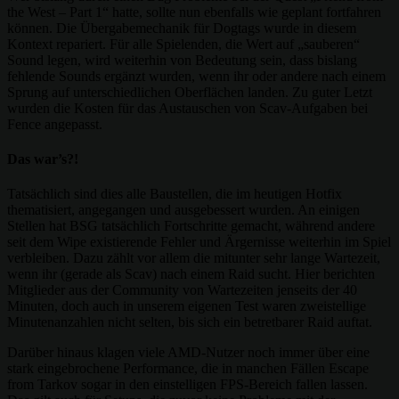
the West – Part 1“ hatte, sollte nun ebenfalls wie geplant fortfahren
können. Die Übergabemechanik für Dogtags wurde in diesem
Kontext repariert. Für alle Spielenden, die Wert auf „sauberen“
Sound legen, wird weiterhin von Bedeutung sein, dass bislang
fehlende Sounds ergänzt wurden, wenn ihr oder andere nach einem
Sprung auf unterschiedlichen Oberflächen landen. Zu guter Letzt
wurden die Kosten für das Austauschen von Scav-Aufgaben bei
Fence angepasst.
Das war’s?!
Tatsächlich sind dies alle Baustellen, die im heutigen Hotfix
thematisiert, angegangen und ausgebessert wurden. An einigen
Stellen hat BSG tatsächlich Fortschritte gemacht, während andere
seit dem Wipe existierende Fehler und Ärgernisse weiterhin im Spiel
verbleiben. Dazu zählt vor allem die mitunter sehr lange Wartezeit,
wenn ihr (gerade als Scav) nach einem Raid sucht. Hier berichten
Mitglieder aus der Community von Wartezeiten jenseits der 40
Minuten, doch auch in unserem eigenen Test waren zweistellige
Minutenanzahlen nicht selten, bis sich ein betretbarer Raid auftat.
Darüber hinaus klagen viele AMD-Nutzer noch immer über eine
stark eingebrochene Performance, die in manchen Fällen Escape
from Tarkov sogar in den einstelligen FPS-Bereich fallen lassen.