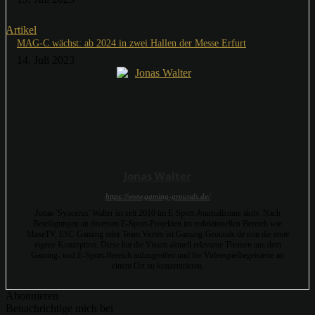
Artikel
MAG-C wächst: ab 2024 in zwei Hallen der Messe Erfurt
14. Juli 2023
Jonas Walter
https://www.gaming-grounds.de/
Jonas 'Syncerus' Walter ist seit 2010 im E-Sport-Journalismus aktiv. Nach
Beteiligungen an diversen E-Sport-Projekten im redaktionellen Bereich wie
MaseTV, ESC Gaming oder Team Vertex ist Gaming-Grounds.de nun die erste
eigene Konzeption. Diese hat die Vision aktuell relevante Themen aus dem
Gaming- und E-Sport-Bereich aufzugreifen und für Videospielbegeisterte an
einem Ort zu konzentrieren.
Abonnieren
Benachrichtige mich bei