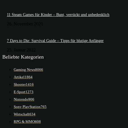
11 Steam Games für Kinder – Bunt, verrückt und unbedenklich
26. November 2021
7 Days to Die: Survival Guide – Tipps für blutige Anfänger
25. Januar 2022
Beliebte Kategorien
Gaming News
8066
Artikel
1864
Shooter
1416
E-Sport
1273
Nintendo
906
Sony PlayStation
765
Wirtschaft
634
RPG & MMO
608