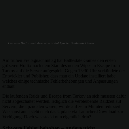
Der erste Hotfix nach dem Wipe ist da! Quelle: Battlestate Games
Am frühen Freitagnachmittag hat Battlestate Games den ersten
größeren Hotfix nach dem Start des neuen Wipes in Escape from
Tarkov auf die Server aufgespielt. Gegen 13:30 Uhr verkündete der
Entwickler und Publisher, dass man ein Update installiert habe,
welches einige technische Fehlerbehebungen und Anpassungen
enthält.
Die laufenden Raids und Escape from Tarkov an sich mussten dafür
nicht abgeschaltet werden, lediglich die verbleibende Raidzeit auf
Servern, die upzudaten waren, wurde auf zehn Minuten reduziert.
Wie sonst auch steht euch das Update via Launcher-Download zur
Verfügung. Doch was steckt nun eigentlich drin?
Schwere Fehler behoben – andere nicht