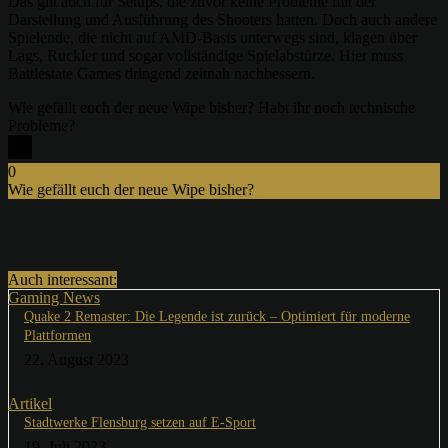
Das gilt auch für Setups, die zuvor keine Probleme mit der
Darstellung und Ausführung des Shooters hatten. Doch auch andere
Spielende, die nicht auf AMD-Basis unterwegs sind, klagen über
Lags, Ruckler und sogar vollständige Spielabstürze. Hier muss
Battlestate Games dringend zeitnah nachbessern.
Wie gefällt euch der neue Wipe bisher? Habt ihr noch technische
Probleme?
0
Wie gefällt euch der neue Wipe bisher?
x
Auch interessant:
Gaming News
Quake 2 Remaster: Die Legende ist zurück – Optimiert für moderne
Plattformen
22. August 2023
Artikel
Stadtwerke Flensburg setzen auf E-Sport
19. Juli 2023