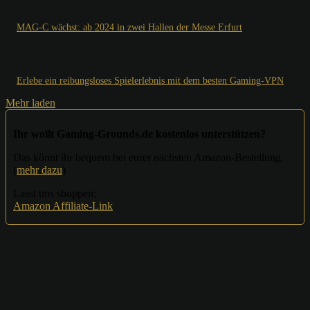
MAG-C wächst: ab 2024 in zwei Hallen der Messe Erfurt
Erlebe ein reibungsloses Spielerlebnis mit dem besten Gaming-VPN
Mehr laden
Ihr wollt Gaming-Grounds.de kostenlos unterstützen?
Das könnt ihr bequem bei eurer nächsten Amazon-Bestellung.
(
mehr dazu
)
Lasst uns shoppen:
Amazon Affiliate-Link