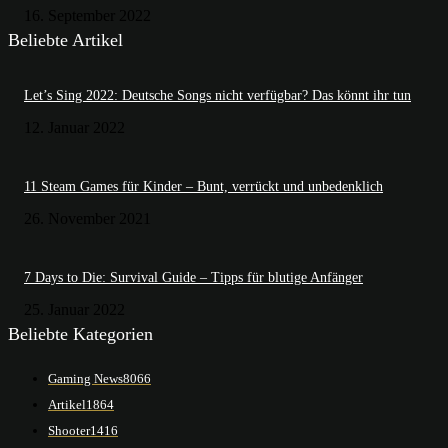
16. September 2022
Beliebte Artikel
Let’s Sing 2022: Deutsche Songs nicht verfügbar? Das könnt ihr tun
12. Januar 2022
11 Steam Games für Kinder – Bunt, verrückt und unbedenklich
26. November 2021
7 Days to Die: Survival Guide – Tipps für blutige Anfänger
25. Januar 2022
Beliebte Kategorien
Gaming News
8066
Artikel
1864
Shooter
1416