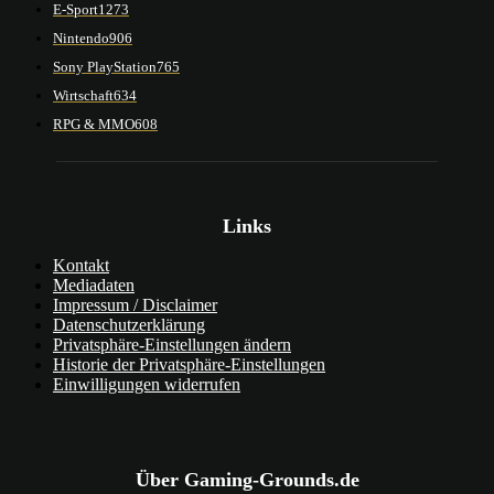
E-Sport
1273
Nintendo
906
Sony PlayStation
765
Wirtschaft
634
RPG & MMO
608
Links
Kontakt
Mediadaten
Impressum / Disclaimer
Datenschutzerklärung
Privatsphäre-Einstellungen ändern
Historie der Privatsphäre-Einstellungen
Einwilligungen widerrufen
Über Gaming-Grounds.de