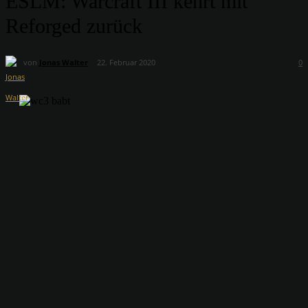
ESLM: Warcraft III kehrt mit
Reforged zurück
von
Jonas Walter
22. Februar 2020
0