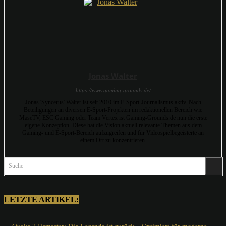
Jonas Walter
https://www.gaming-grounds.de/
Jonas 'Syncerus' Walter ist seit 2010 im E-Sport-Journalismus aktiv. Nach
Beteiligungen an diversen E-Sport-Projekten im redaktionellen Bereich wie
MaseTV, ESC Gaming oder Team Vertex ist Gaming-Grounds.de nun die erste
eigene Konzeption. Diese hat die Vision aktuell relevante Themen aus dem
Gaming- und E-Sport-Bereich aufzugreifen und für Videospielbegeisterte an
einem Ort zu konzentrieren.
Suche
LETZTE ARTIKEL: