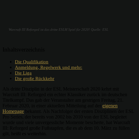
Warcraft III Reforged ist das dritte ESLM Spiel für 2020! Quelle: ESL
Inhaltsverzeichnis
Die Qualifikation
Anmeldung, Regelwerk und mehr:
Die Liga
Die große Rückkehr
Als dritte Disziplin in der ESL Meisterschaft 2020 kehrt mit
Warcraft III: Reforged ein echter Klassiker zurück im deutschen
Titelkampf. Das gab der Veranstalter am gestrigen Freitag, 21.
Februar 2020, in einer aktuellen Mitteilung auf der
eigenen
Homepage
bekannt. Als Nachfolger der ersten Disziplinen der ESL
Pro Series, der bereits von 2002 bis 2010 von der ESL begleitet
wurde und viele unvergessliche Momente bescherte, hat Warcraft
III: Reforged große Fußstapfen, die es ab dem 10. März zu füllen
gilt, heißt es weiterhin.