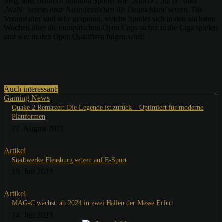
Sieg, aber dennoch konnten Spieler wie ‚XlorD‘, ‚EnTe‘ oder
‚WaN‘ bereits erste Ausrufezeichen für Deutschland setzen. Die
Veranstalter sind sehr gespannt, welche Spieler sich in den nächsten
Wochen über die europäischen Open Cups sicher in die Liga spielen
und wer in den Open Qualifiern folgen wird!
Auch interessant:
Gaming News
Quake 2 Remaster: Die Legende ist zurück – Optimiert für moderne
Plattformen
22. August 2023
Artikel
Stadtwerke Flensburg setzen auf E-Sport
19. Juli 2023
Artikel
MAG-C wächst: ab 2024 in zwei Hallen der Messe Erfurt
14. Juli 2023