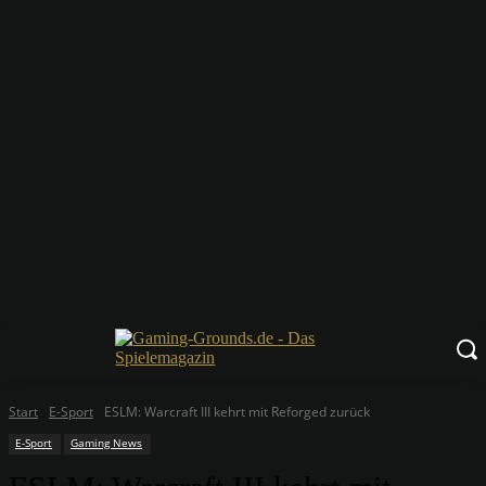
Start
E-Sport
ESLM: Warcraft III kehrt mit Reforged zurück
E-Sport
Gaming News