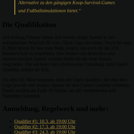
Alternative zu den gängigen Koop-Survival-Games
und Fußballsimulationen bietet.“
Die Qualifikation
Seit Anfang Februar haben sich bereits einige Spieler in den
europäischen Warcraft III 1on1 Open Cups bewiesen. Noch bis zum
8. März könnt ihr hier eure Skills zeigen, um euch für die ESL
Meisterschaft zu empfehlen. Den besten vier deutschen und
österreichischen Spieler werden direkt für die erste Saison
eingeladen. Die nächsten vier erhalten eine Einladung zum Closed
Qualifier, erklärt die ESL.
Ab dem 10. März beginnen dann die Open Qualifier, die über drei
Cups jeweils vier weitere Spieler für den Closed Qualifier ermitteln.
Damit werden am Ende 16 Spieler um die verbliebenen acht
Startplätze kämpfen.
Anmeldung, Regelwerk und mehr:
Qualifier #1: 10.3. ab 19:00 Uhr
Qualifier #2: 17.3. ab 19:00 Uhr
Qualifier #3: 24.3. ab 19:00 Uhr