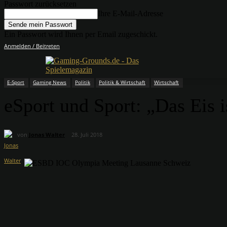
Passwort zurücksetzen
Ihre E-Mail-Adresse
Ein Passwort wird Ihnen per Email zugeschickt.
Anmelden / Beitreten
E-Sport
Gaming News
Politik
Politik & Wirtschaft
Wirtschaft
eSport und Sport: „Das Eis 
von
Jonas Walter
28. Juli 2018