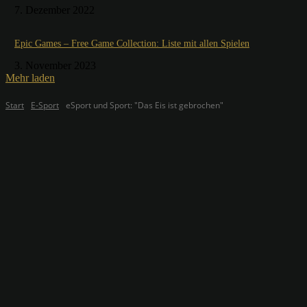
7. Dezember 2022
Epic Games – Free Game Collection: Liste mit allen Spielen
3. November 2023
Mehr laden
Start
E-Sport
eSport und Sport: "Das Eis ist gebrochen"