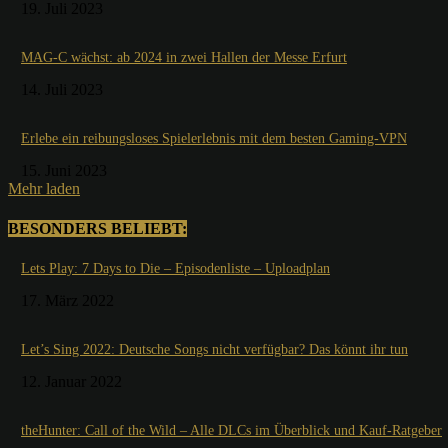
19. Juli 2023
MAG-C wächst: ab 2024 in zwei Hallen der Messe Erfurt
14. Juli 2023
Erlebe ein reibungsloses Spielerlebnis mit dem besten Gaming-VPN
15. Juni 2023
Mehr laden
BESONDERS BELIEBT:
Lets Play: 7 Days to Die – Episodenliste – Uploadplan
17. März 2022
Let’s Sing 2022: Deutsche Songs nicht verfügbar? Das könnt ihr tun
12. Januar 2022
theHunter: Call of the Wild – Alle DLCs im Überblick und Kauf-Ratgeber