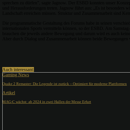
sprechen zu dürfen”, sagte Jagnow. Der ESBD konnten unser Konzept 
und Herausforderungen treten. Jagnow führt aus: „Es ist besonders wi
Landschaft erreichen müssen. Struktur und Zusammenarbeit sind Kern
Die programmatische Gestaltung des Forums habe in seinen verschieden
internationalen Sports vermitteln können, so der ESBD. Am Samsta
brauchen die jeweils andere Bewegung und darum wird es auch keine 
Aber durch Dialog und Zusammenarbeit können beide Bewegungen viel
Teilen
Auch interessant:
Gaming News
Quake 2 Remaster: Die Legende ist zurück – Optimiert für moderne Plattformen
Artikel
MAG-C wächst: ab 2024 in zwei Hallen der Messe Erfurt