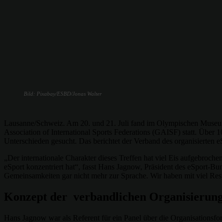
Bild: Pixabay/ESBD/Jonas Walter
Lausanne/Schweiz. Am 20. und 21. Juli fand im Olympischen Museum 
Association of International Sports Federations (GAISF) statt. Über
Unterschieden gesucht. Das berichtet der Verband des organisierten e
„Der internationale Charakter dieses Treffen hat viel Eis aufgebro
eSport konzentriert hat“, fasst Hans Jagnow, Präsident des eSport-B
Gemeinsamkeiten gar nicht mehr zur Sprache. Wir haben mit viel Re
Konzept der verbandlichen Organisierung 
Hans Jagnow war als Referent für ein Panel über die Organisationsf