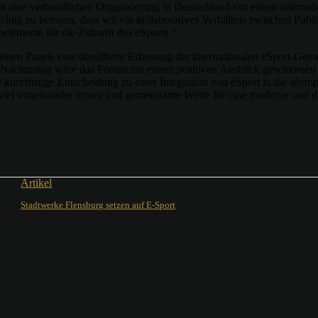
eine verbandlichen Organisierung in Deutschland vor einem internati
chtig zu betonen, dass wir ein kollaboratives Verhältnis zwischen Publ
elemente für die Zukunft des eSports.“
en Panels eine detaillierte Erfassung der internationalen eSport-Gemei
g-Nachmittag wäre das Forum mit einem positiven Ausblick geschloss
kurzfristige Entscheidung zu einer Integration von eSport in die oly
 voneinander lernen und gemeinsame Werte für eine moderne und digi
Artikel
Stadtwerke Flensburg setzen auf E-Sport