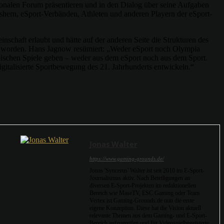
onalen Forum präsentieren und in den Dialog über seine Aufgaben
ishern, eSport-Verbänden, Athleten und anderen Playern der eSport-
nschaft erlaubt und hätte auf der anderen Seite die Strukturen des
en worden. Hans Jagnow resümiert: „Weder eSport noch Olympia
mpischen Spiele geben – weder aus dem eSport noch aus dem Sport.
talisierte Sportbewegung des 21. Jahrhunderts entwickeln.“
Jonas Walter
https://www.gaming-grounds.de/
Jonas 'Syncerus' Walter ist seit 2010 im E-Sport-
Journalismus aktiv. Nach Beteiligungen an
diversen E-Sport-Projekten im redaktionellen
Bereich wie MaseTV, ESC Gaming oder Team
Vertex ist Gaming-Grounds.de nun die erste
eigene Konzeption. Diese hat die Vision aktuell
relevante Themen aus dem Gaming- und E-Sport-
Bereich aufzugreifen und für Videospielbegeisterte