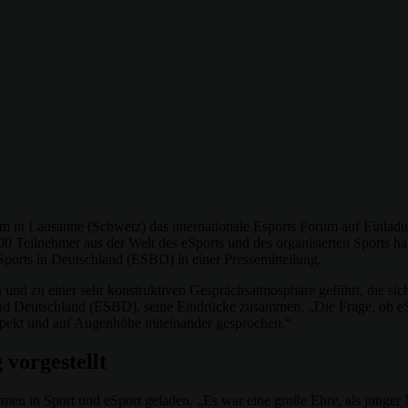
in Lausanne (Schweiz) das internationale Esports Forum auf Einladu
 100 Teilnehmer aus der Welt des eSports und des organisierten Sport
Sports in Deutschland (ESBD) in einer Pressemitteilung.
chen und zu einer sehr konstruktiven Gesprächsatmosphäre geführt, die
und Deutschland (ESBD), seine Eindrücke zusammen. „Die Frage, ob eSpo
spekt und auf Augenhöhe miteinander gesprochen.“
vorgestellt
ormen in Sport und eSport geladen. „Es war eine große Ehre, als jung