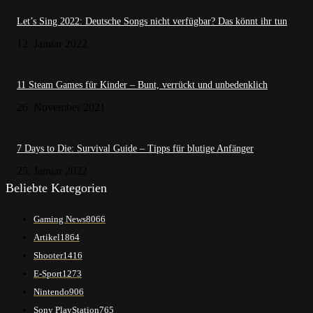
Let’s Sing 2022: Deutsche Songs nicht verfügbar? Das könnt ihr tun
12. Januar 2022
11 Steam Games für Kinder – Bunt, verrückt und unbedenklich
26. November 2021
7 Days to Die: Survival Guide – Tipps für blutige Anfänger
25. Januar 2022
Beliebte Kategorien
Gaming News
8066
Artikel
1864
Shooter
1416
E-Sport
1273
Nintendo
906
Sony PlayStation
765