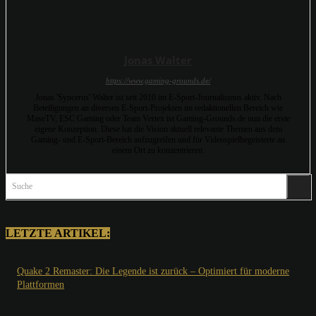
Jonas Walter
https://www.gaming-grounds.de/
Jonas 'Syncerus' Walter ist seit 2010 im E-Sport-Journalismus aktiv. Nach
Beteiligungen an diversen E-Sport-Projekten im redaktionellen Bereich wie
MaseTV, ESC Gaming oder Team Vertex ist Gaming-Grounds.de nun die erste
eigene Konzeption. Diese hat die Vision aktuell relevante Themen aus dem
Gaming- und E-Sport-Bereich aufzugreifen und für Videospielbegeisterte an
einem Ort zu konzentrieren.
Suche
LETZTE ARTIKEL:
Quake 2 Remaster: Die Legende ist zurück – Optimiert für moderne
Plattformen