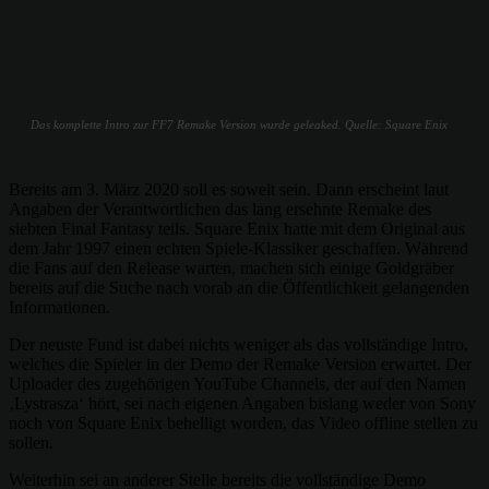
Das komplette Intro zur FF7 Remake Version wurde geleaked. Quelle: Square Enix
Bereits am 3. März 2020 soll es soweit sein. Dann erscheint laut
Angaben der Verantwortlichen das lang ersehnte Remake des
siebten Final Fantasy teils. Square Enix hatte mit dem Original aus
dem Jahr 1997 einen echten Spiele-Klassiker geschaffen. Während
die Fans auf den Release warten, machen sich einige Goldgräber
bereits auf die Suche nach vorab an die Öffentlichkeit gelangenden
Informationen.
Der neuste Fund ist dabei nichts weniger als das vollständige Intro,
welches die Spieler in der Demo der Remake Version erwartet. Der
Uploader des zugehörigen YouTube Channels, der auf den Namen
‚Lystrasza‘ hört, sei nach eigenen Angaben bislang weder von Sony
noch von Square Enix behelligt worden, das Video offline stellen zu
sollen.
Weiterhin sei an anderer Stelle bereits die vollständige Demo