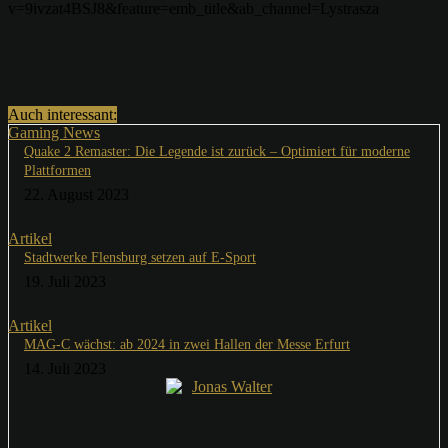
v=9ivzat4BSJ8&feature=emb_title&ab_channel=Lystrasza
Auch interessant:
Gaming News
Quake 2 Remaster: Die Legende ist zurück – Optimiert für moderne
Plattformen
22. August 2023
Artikel
Stadtwerke Flensburg setzen auf E-Sport
19. Juli 2023
Artikel
MAG-C wächst: ab 2024 in zwei Hallen der Messe Erfurt
14. Juli 2023