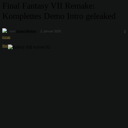
Final Fantasy VII Remake:
Komplettes Demo Intro geleaked
von
Jonas Walter
2. Januar 2020
0