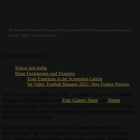
Die Beta zum Football Manager 2021 ist gestartet. Die Neuerungen versprechen viel.
Quelle: SEGA / Sports Interactive
Inhaltsverzeichnis
Schon fast fertig
Neue Funktionen und Features
Erste Eindrücke in der Screenshot-Galerie
Im Video: Football Manager 2021 | New Feature Preview
Das Warten hat endlich ein Ende – die Beta-Version von Football
Manager 2021 ist jetzt live im
Epic Games Store
und
Steam
verfügbar und gibt Managern die Chance, ihre Karriere frühzeitig zu
starten. Das geben die Verantwortlichen im Rahmen einer aktuellen
Pressemitteilung bekannt.
Jeder, der FM21 bei einem von SEGA zugelassenen digitalen
Einzelhändler* im Voraus gekauft hat, kann sich bei Epic Games
oder Steam einloggen und das Spiel direkt aus seiner Bibliothek