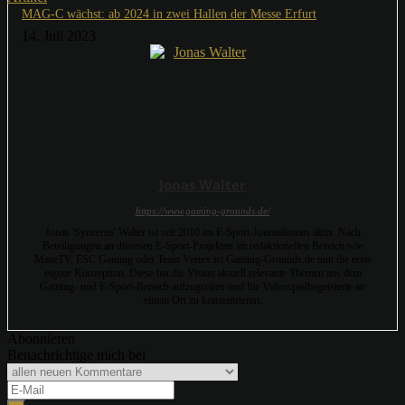
MAG-C wächst: ab 2024 in zwei Hallen der Messe Erfurt
14. Juli 2023
Jonas Walter
https://www.gaming-grounds.de/
Jonas 'Syncerus' Walter ist seit 2010 im E-Sport-Journalismus aktiv. Nach
Beteiligungen an diversen E-Sport-Projekten im redaktionellen Bereich wie
MaseTV, ESC Gaming oder Team Vertex ist Gaming-Grounds.de nun die erste
eigene Konzeption. Diese hat die Vision aktuell relevante Themen aus dem
Gaming- und E-Sport-Bereich aufzugreifen und für Videospielbegeisterte an
einem Ort zu konzentrieren.
Abonnieren
Benachrichtige mich bei