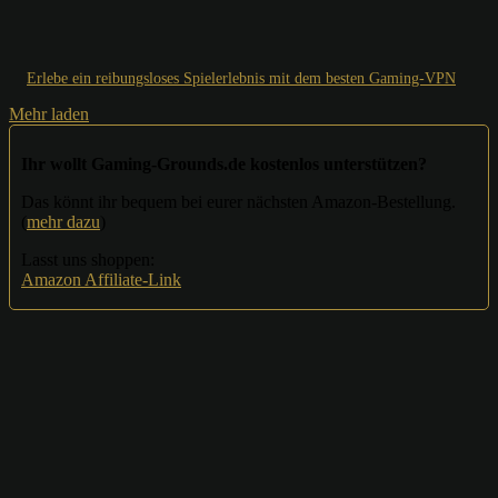
Erlebe ein reibungsloses Spielerlebnis mit dem besten Gaming-VPN
Mehr laden
Ihr wollt Gaming-Grounds.de kostenlos unterstützen?
Das könnt ihr bequem bei eurer nächsten Amazon-Bestellung.
(
mehr dazu
)
Lasst uns shoppen:
Amazon Affiliate-Link