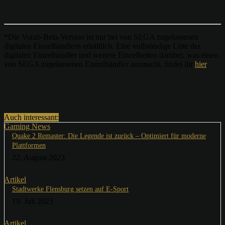
*Die Vorab-Beta-Version ist nur bei von SEGA zugelassenen
digitalen Einzelhändlern erhältlich. Eine vollständige Liste der
digitalen Einzelhändler und weitere Einzelheiten darüber, was einen
von SEGA zugelassenen Einzelhändler ausmacht, findet ihr
hier
.
Auch interessant:
Gaming News
Quake 2 Remaster: Die Legende ist zurück – Optimiert für moderne
Plattformen
22. August 2023
Artikel
Stadtwerke Flensburg setzen auf E-Sport
19. Juli 2023
Artikel