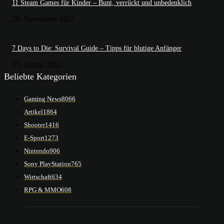
11 Steam Games für Kinder – Bunt, verrückt und unbedenklich
26. November 2021
7 Days to Die: Survival Guide – Tipps für blutige Anfänger
25. Januar 2022
Beliebte Kategorien
Gaming News
8066
Artikel
1864
Shooter
1416
E-Sport
1273
Nintendo
906
Sony PlayStation
765
Wirtschaft
634
RPG & MMO
608