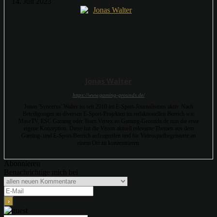
14. Juli 2023
Jonas Walter
https://www.gaming-grounds.de/
Jonas 'Syncerus' Walter ist seit 2010 im E-Sport-Journalismus aktiv. Nach
Beteiligungen an diversen E-Sport-Projekten im redaktionellen Bereich wie
MaseTV, ESC Gaming oder Team Vertex ist Gaming-Grounds.de nun die erste
eigene Konzeption. Diese hat die Vision aktuell relevante Themen aus dem
Gaming- und E-Sport-Bereich aufzugreifen und für Videospielbegeisterte an
einem Ort zu konzentrieren.
Abonnieren
Benachrichtige mich bei