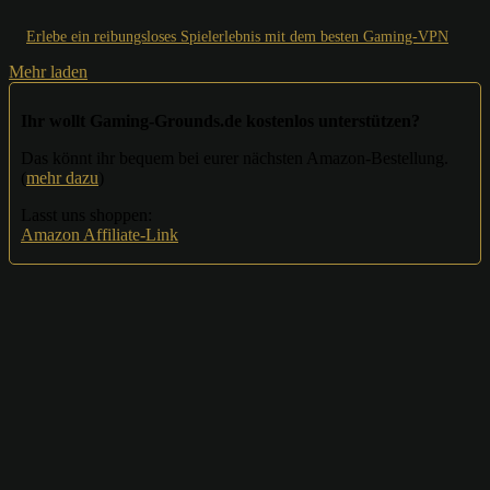
Erlebe ein reibungsloses Spielerlebnis mit dem besten Gaming-VPN
Mehr laden
Ihr wollt Gaming-Grounds.de kostenlos unterstützen?
Das könnt ihr bequem bei eurer nächsten Amazon-Bestellung.
(
mehr dazu
)
Lasst uns shoppen:
Amazon Affiliate-Link