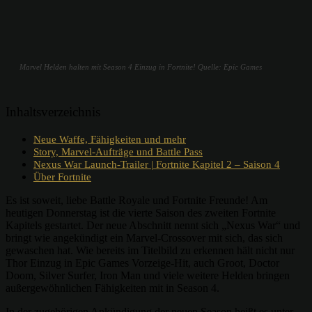
Marvel Helden halten mit Season 4 Einzug in Fortnite! Quelle: Epic Games
Inhaltsverzeichnis
Neue Waffe, Fähigkeiten und mehr
Story, Marvel-Aufträge und Battle Pass
Nexus War Launch-Trailer | Fortnite Kapitel 2 – Saison 4
Über Fortnite
Es ist soweit, liebe Battle Royale und Fortnite Freunde! Am
heutigen Donnerstag ist die vierte Saison des zweiten Fortnite
Kapitels gestartet. Der neue Abschnitt nennt sich „Nexus War“ und
bringt wie angekündigt ein Marvel-Crossover mit sich, das sich
gewaschen hat. Wie bereits im Titelbild zu erkennen hält nicht nur
Thor Einzug in Epic Games Vorzeige-Hit, auch Groot, Doctor
Doom, Silver Surfer, Iron Man und viele weitere Helden bringen
außergewöhnlichen Fähigkeiten mit in Season 4.
In der zugehörigen Ankündigung der neuen Season heißt es unter