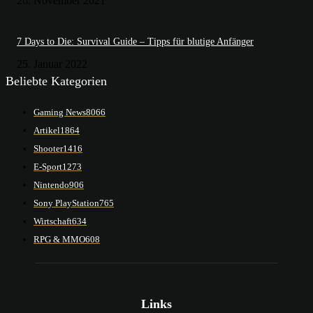
26. November 2021
7 Days to Die: Survival Guide – Tipps für blutige Anfänger
25. Januar 2022
Beliebte Kategorien
Gaming News
8066
Artikel
1864
Shooter
1416
E-Sport
1273
Nintendo
906
Sony PlayStation
765
Wirtschaft
634
RPG & MMO
608
Links