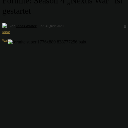
Fortnite: Season 4 „Nexus War“ ist
gestartet
von
Jonas Walter
27. August 2020
0