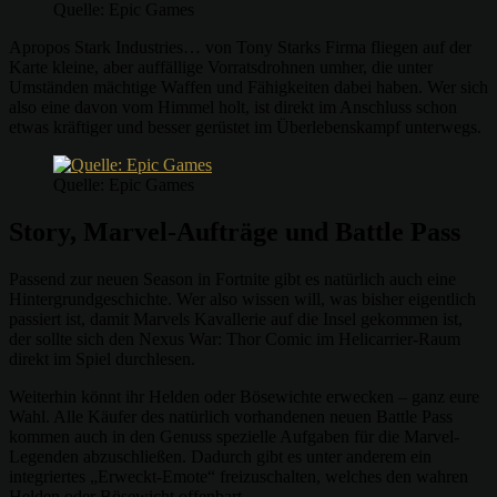
Quelle: Epic Games
Apropos Stark Industries… von Tony Starks Firma fliegen auf der
Karte kleine, aber auffällige Vorratsdrohnen umher, die unter
Umständen mächtige Waffen und Fähigkeiten dabei haben. Wer sich
also eine davon vom Himmel holt, ist direkt im Anschluss schon
etwas kräftiger und besser gerüstet im Überlebenskampf unterwegs.
Quelle: Epic Games
Story, Marvel-Aufträge und Battle Pass
Passend zur neuen Season in Fortnite gibt es natürlich auch eine
Hintergrundgeschichte. Wer also wissen will, was bisher eigentlich
passiert ist, damit Marvels Kavallerie auf die Insel gekommen ist,
der sollte sich den Nexus War: Thor Comic im Helicarrier-Raum
direkt im Spiel durchlesen.
Weiterhin könnt ihr Helden oder Bösewichte erwecken – ganz eure
Wahl. Alle Käufer des natürlich vorhandenen neuen Battle Pass
kommen auch in den Genuss spezielle Aufgaben für die Marvel-
Legenden abzuschließen. Dadurch gibt es unter anderem ein
integriertes „Erweckt-Emote“ freizuschalten, welches den wahren
Helden oder Bösewicht offenbart.