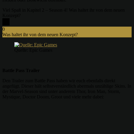
Viel Spaß in Kapitel 2 – Season 4! Was haltet ihr von dem neuen
Konzept?
0
Was haltet ihr von dem neuen Konzept?
x
Quelle: Epic Games
Battle Pass Trailer
Den Trailer zum Battle Pass haben wir euch ebenfalls direkt
angefügt. Dieser hält selbstverständlich abermals unzählige Skins. In
der Marvel-Season sind unter anderem Thor, Iron Man, Storm,
Mystique, Doctor Doom, Groot und viele mehr dabei: