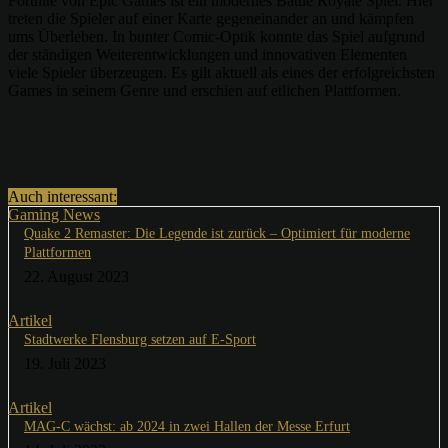
Fortnite von Epic Games ist ein modernes Battle Royale Spiel. Hier
treten die Spieler auf einer Karte gegeneinander an und kämpfen
ums Überleben. In bunter Comic-Optik konnte das Spiel aufgrund
der ständigen Weiterentwicklungen und innovativen Elementen
viele Spieler überzeugen. Es gilt aktuell als eines der erfolgreichsten
Games in seinem Genre und erschien auf etlichen Plattformen.
Auch interessant:
Gaming News
Quake 2 Remaster: Die Legende ist zurück – Optimiert für moderne
Plattformen
22. August 2023
Artikel
Stadtwerke Flensburg setzen auf E-Sport
19. Juli 2023
Artikel
MAG-C wächst: ab 2024 in zwei Hallen der Messe Erfurt