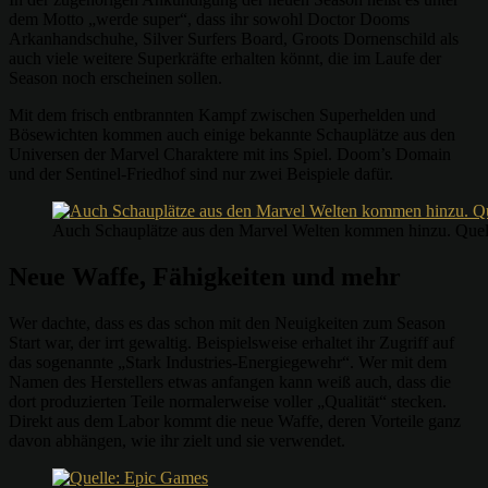
dem Motto „werde super“, dass ihr sowohl Doctor Dooms
Arkanhandschuhe, Silver Surfers Board, Groots Dornenschild als
auch viele weitere Superkräfte erhalten könnt, die im Laufe der
Season noch erscheinen sollen.
Mit dem frisch entbrannten Kampf zwischen Superhelden und
Bösewichten kommen auch einige bekannte Schauplätze aus den
Universen der Marvel Charaktere mit ins Spiel. Doom’s Domain
und der Sentinel-Friedhof sind nur zwei Beispiele dafür.
Auch Schauplätze aus den Marvel Welten kommen hinzu. Quel
Neue Waffe, Fähigkeiten und mehr
Wer dachte, dass es das schon mit den Neuigkeiten zum Season
Start war, der irrt gewaltig. Beispielsweise erhaltet ihr Zugriff auf
das sogenannte „Stark Industries-Energiegewehr“. Wer mit dem
Namen des Herstellers etwas anfangen kann weiß auch, dass die
dort produzierten Teile normalerweise voller „Qualität“ stecken.
Direkt aus dem Labor kommt die neue Waffe, deren Vorteile ganz
davon abhängen, wie ihr zielt und sie verwendet.