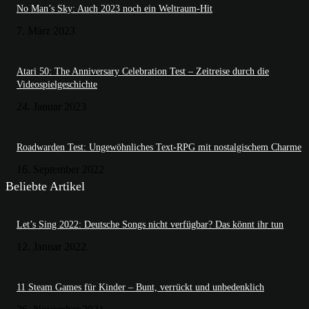
No Man’s Sky: Auch 2023 noch ein Weltraum-Hit
7. März 2023
Atari 50: The Anniversary Celebration Test – Zeitreise durch die
Videospielgeschichte
24. Januar 2023
Roadwarden Test: Ungewöhnliches Text-RPG mit nostalgischem Charme
16. September 2022
Beliebte Artikel
Let’s Sing 2022: Deutsche Songs nicht verfügbar? Das könnt ihr tun
12. Januar 2022
11 Steam Games für Kinder – Bunt, verrückt und unbedenklich