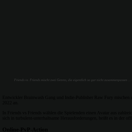
Friends vs. Friends mischt zwei Genres, die eigentlich so gar nicht zusammenpassen 
Entwickler Brainwash Gang und Indie-Publisher Raw Fury mischen d
2022 an.
In Friends vs Friends wählen die Spielenden einen Avatar aus zahlre
sich in turbulent-unterhaltsame Herausforderungen, heißt es in der of
Online-PvP-Action