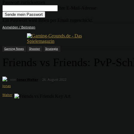
Passwort zurücksetzen
Ihre E-Mail-Adresse
Ein Passwort wird Ihnen per Email zugeschickt.
Anmelden / Beitreten
Gaming News
Shooter
Strategie
Friends vs Friends: PvP-Sc
von
Jonas Walter
26. August 2022