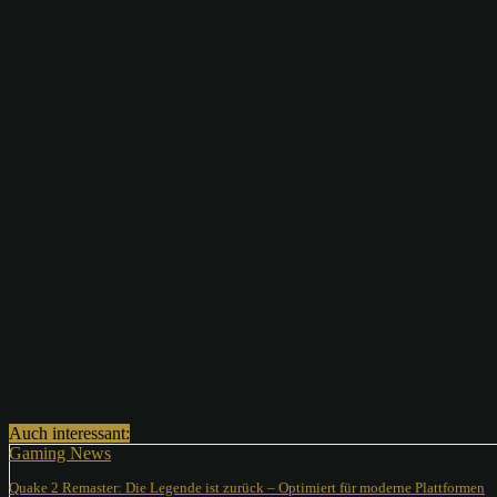
Teilen
Auch interessant:
Gaming News
Quake 2 Remaster: Die Legende ist zurück – Optimiert für moderne Plattformen