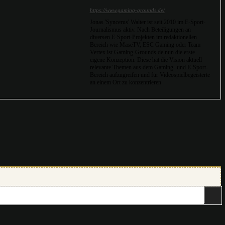
https://www.gaming-grounds.de/
Jonas 'Syncerus' Walter ist seit 2010 im E-Sport-
Journalismus aktiv. Nach Beteiligungen an
diversen E-Sport-Projekten im redaktionellen
Bereich wie MaseTV, ESC Gaming oder Team
Vertex ist Gaming-Grounds.de nun die erste
eigene Konzeption. Diese hat die Vision aktuell
relevante Themen aus dem Gaming- und E-Sport-
Bereich aufzugreifen und für Videospielbegeisterte
an einem Ort zu konzentrieren.