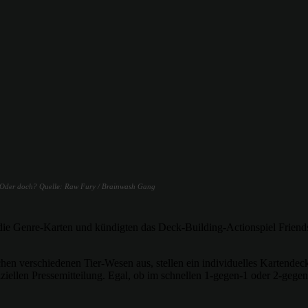
... Oder doch? Quelle: Raw Fury / Brainwash Gang
ie Genre-Karten und kündigten das Deck-Building-Actionspiel Frien
ichen verschiedenen Tier-Wesen aus, stellen ein individuelles Karten
fiziellen Pressemitteilung. Egal, ob im schnellen 1-gegen-1 oder 2-geg