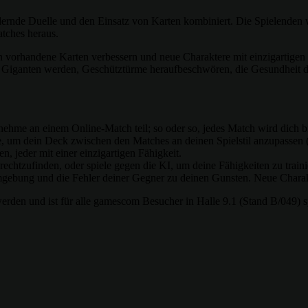
rdernde Duelle und den Einsatz von Karten kombiniert. Die Spielenden 
tches heraus.
 vorhandene Karten verbessern und neue Charaktere mit einzigartigen Fä
Giganten werden, Geschütztürme heraufbeschwören, die Gesundheit d
nehme an einem Online-Match teil; so oder so, jedes Match wird dich bi
sie, um dein Deck zwischen den Matches an deinen Spielstil anzupassen 
, jeder mit einer einzigartigen Fähigkeit.
htzufinden, oder spiele gegen die KI, um deine Fähigkeiten zu traini
Umgebung und die Fehler deiner Gegner zu deinen Gunsten. Neue Charak
erden und ist für alle gamescom Besucher in Halle 9.1 (Stand B/049) sp