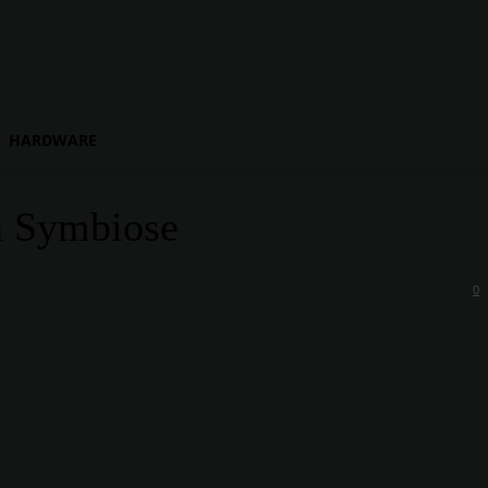
HARDWARE
n Symbiose
0