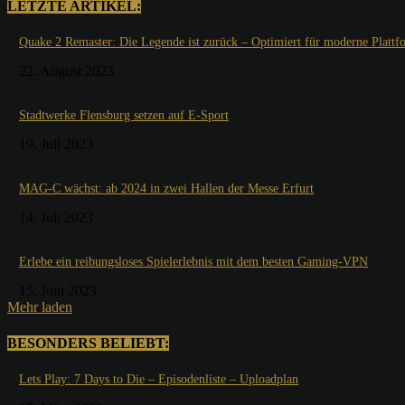
LETZTE ARTIKEL:
Quake 2 Remaster: Die Legende ist zurück – Optimiert für moderne Plattf
22. August 2023
Stadtwerke Flensburg setzen auf E-Sport
19. Juli 2023
MAG-C wächst: ab 2024 in zwei Hallen der Messe Erfurt
14. Juli 2023
Erlebe ein reibungsloses Spielerlebnis mit dem besten Gaming-VPN
15. Juni 2023
Mehr laden
BESONDERS BELIEBT:
Lets Play: 7 Days to Die – Episodenliste – Uploadplan