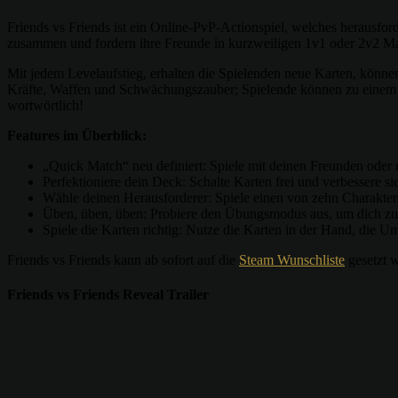
Friends vs Friends ist ein Online-PvP-Actionspiel, welches herausfo
zusammen und fordern ihre Freunde in kurzweiligen 1v1 oder 2v2 Ma
Mit jedem Levelaufstieg, erhalten die Spielenden neue Karten, können
Kräfte, Waffen und Schwächungszauber; Spielende können zu einem 
wortwörtlich!
Features im Überblick:
„Quick Match“ neu definiert: Spiele mit deinen Freunden oder 
Perfektioniere dein Deck: Schalte Karten frei und verbessere 
Wähle deinen Herausforderer: Spiele einen von zehn Charakteren
Üben, üben, üben: Probiere den Übungsmodus aus, um dich zurec
Spiele die Karten richtig: Nutze die Karten in der Hand, die 
Friends vs Friends kann ab sofort auf die
Steam Wunschliste
gesetzt w
Friends vs Friends Reveal Trailer