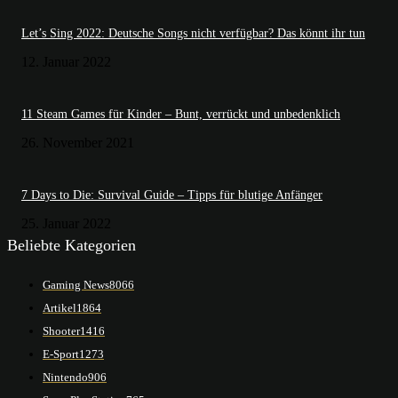
Let’s Sing 2022: Deutsche Songs nicht verfügbar? Das könnt ihr tun
12. Januar 2022
11 Steam Games für Kinder – Bunt, verrückt und unbedenklich
26. November 2021
7 Days to Die: Survival Guide – Tipps für blutige Anfänger
25. Januar 2022
Beliebte Kategorien
Gaming News
8066
Artikel
1864
Shooter
1416
E-Sport
1273
Nintendo
906