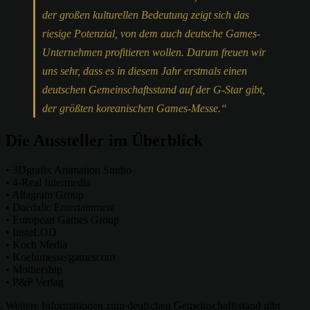
der großen kulturellen Bedeutung zeigt sich das
riesige Potenzial, von dem auch deutsche Games-
Unternehmen profitieren wollen. Darum freuen wir
uns sehr, dass es in diesem Jahr erstmals einen
deutschen Gemeinschaftsstand auf der G-Star gibt,
der größten koreanischen Games-Messe.“
Die Aussteller im Überblick
• 3Dgrafix Animation Studio
• 4-Real Intermedia
• Altagram Group
• Daedalic Entertainment
• European Games Group
• InstaLOD
• Koch Media
• Koelnmesse/gamescom
• Mothership
• P&P Verlag
Weitere Informationen zum deutschen Gemeinschaftsstand gibt