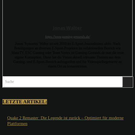
Jonas Walter
https://www.gaming-grounds.de/
Jonas 'Syncerus' Walter ist seit 2010 im E-Sport-Journalismus aktiv. Nach
Beteiligungen an diversen E-Sport-Projekten im redaktionellen Bereich wie
MaseTV, ESC Gaming oder Team Vertex ist Gaming-Grounds.de nun die erste
eigene Konzeption. Diese hat die Vision aktuell relevante Themen aus dem
Gaming- und E-Sport-Bereich aufzugreifen und für Videospielbegeisterte an
einem Ort zu konzentrieren.
Suche
LETZTE ARTIKEL:
Quake 2 Remaster: Die Legende ist zurück – Optimiert für moderne
Plattformen