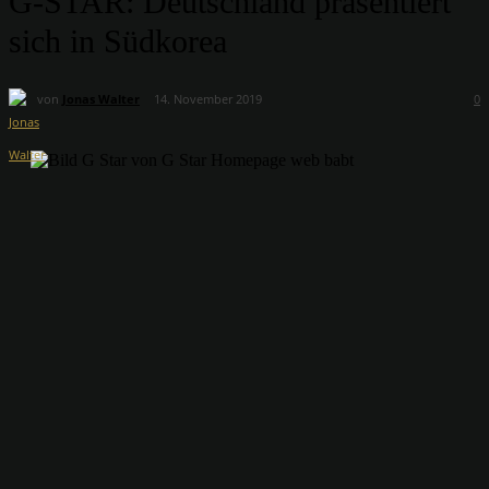
G-STAR: Deutschland präsentiert
sich in Südkorea
von
Jonas Walter
14. November 2019
0