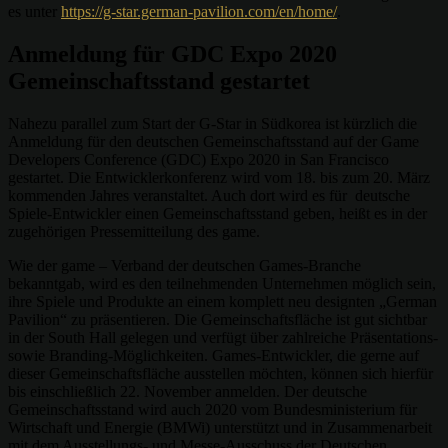
es unter
https://g-star.german-pavilion.com/en/home/
.
Anmeldung für GDC Expo 2020
Gemeinschaftsstand gestartet
Nahezu parallel zum Start der G-Star in Südkorea ist kürzlich die
Anmeldung für den deutschen Gemeinschaftsstand auf der Game
Developers Conference (GDC) Expo 2020 in San Francisco
gestartet. Die Entwicklerkonferenz wird vom 18. bis zum 20. März
kommenden Jahres veranstaltet. Auch dort wird es für deutsche
Spiele-Entwickler einen Gemeinschaftsstand geben, heißt es in der
zugehörigen Pressemitteilung des game.
Wie der game – Verband der deutschen Games-Branche
bekanntgab, wird es den teilnehmenden Unternehmen möglich sein,
ihre Spiele und Produkte an einem komplett neu designten „German
Pavilion“ zu präsentieren. Die Gemeinschaftsfläche ist gut sichtbar
in der South Hall gelegen und verfügt über zahlreiche Präsentations-
sowie Branding-Möglichkeiten. Games-Entwickler, die gerne auf
dieser Gemeinschaftsfläche ausstellen möchten, können sich hierfür
bis einschließlich 22. November anmelden. Der deutsche
Gemeinschaftsstand wird auch 2020 vom Bundesministerium für
Wirtschaft und Energie (BMWi) unterstützt und in Zusammenarbeit
mit dem Ausstellungs- und Messe-Ausschuss der Deutschen