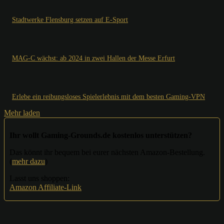
Stadtwerke Flensburg setzen auf E-Sport
MAG-C wächst: ab 2024 in zwei Hallen der Messe Erfurt
Erlebe ein reibungsloses Spielerlebnis mit dem besten Gaming-VPN
Mehr laden
Ihr wollt Gaming-Grounds.de kostenlos unterstützen?
Das könnt ihr bequem bei eurer nächsten Amazon-Bestellung.
(
mehr dazu
)
Lasst uns shoppen:
Amazon Affiliate-Link