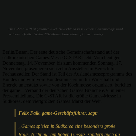
Die G-Star 2019 ist gestartet. Auch Deutschland ist mit einem Gemeinschaftsstand
vertreten. Quelle: G-Star 2018/Korea Association of Game Industry
Berlin/Busan. Der erste deutsche Gemeinschaftsstand auf der
südkoreanischen Games-Messe G-STAR steht: Vom heutigen
Donnerstag, 14. November, bis zum kommenden Sonntag, 17.
November, präsentieren sich zehn Aussteller im Bereich für
Fachaussteller. Der Stand ist Teil des Auslandsmesseprogramms des
Bundes und wird vom Bundesministerium für Wirtschaft und
Energie unterstützt sowie von der Koelnmesse organisiert, berichtet
der game – Verband der deutschen Games-Branche e.V. in einer
Pressemitteilung. Die G-STAR ist die größte Games-Messe in
Südkorea, dem viertgrößten Games-Markt der Welt.
Felix Falk, game-Geschäftsführer, sagt:
„Games spielen in Südkorea eine besonders große
Rolle. Nicht nur am hohen Umsatz, sondern auch an