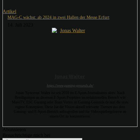
Artikel
MAG-C wächst: ab 2024 in zwei Hallen der Messe Erfurt
14. Juli 2023
Jonas Walter
https://www.gaming-grounds.de/
Jonas 'Syncerus' Walter ist seit 2010 im E-Sport-Journalismus aktiv. Nach
Beteiligungen an diversen E-Sport-Projekten im redaktionellen Bereich wie
MaseTV, ESC Gaming oder Team Vertex ist Gaming-Grounds.de nun die erste
eigene Konzeption. Diese hat die Vision aktuell relevante Themen aus dem
Gaming- und E-Sport-Bereich aufzugreifen und für Videospielbegeisterte an
einem Ort zu konzentrieren.
Abonnieren
Benachrichtige mich bei