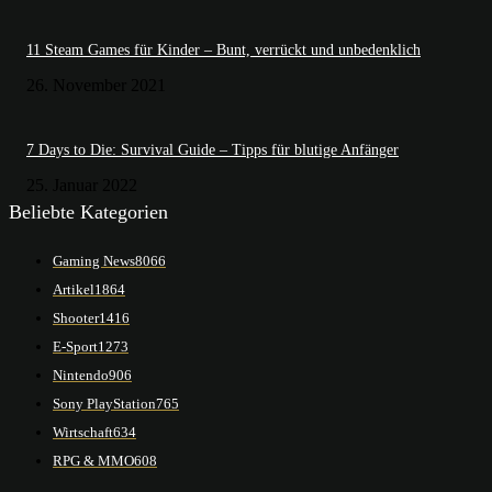
11 Steam Games für Kinder – Bunt, verrückt und unbedenklich
26. November 2021
7 Days to Die: Survival Guide – Tipps für blutige Anfänger
25. Januar 2022
Beliebte Kategorien
Gaming News
8066
Artikel
1864
Shooter
1416
E-Sport
1273
Nintendo
906
Sony PlayStation
765
Wirtschaft
634
RPG & MMO
608