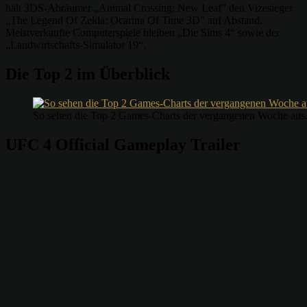
hält 3DS-Abräumer „Animal Crossing: New Leaf” den Vizesieger
„The Legend Of Zelda: Ocarina Of Time 3D” auf Abstand.
Meistverkaufte Computerspiele bleiben „Die Sims 4“ sowie der
„Landwirtschafts-Simulator 19“.
Die Top 2 im Überblick
So sehen die Top 2 Games-Charts der vergangenen Woche aus.
UFC 4 Official Gameplay Trailer