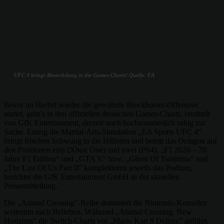
UFC 4 bringt Abwechslung in die Games-Charts! Quelle: EA
Bevor im Herbst wieder die gewohnte Blockbuster-Offensive
startet, geht’s in den offiziellen deutschen Games-Charts, ermittelt
von GfK Entertainment, derzeit noch hochsommerlich ruhig zur
Sache. Einzig die Martial-Arts-Simulation „EA Sports UFC 4“
bringt frischen Schwung in die Hitlisten und betritt das Octagon auf
den Positionen eins (Xbox One) und zwei (PS4). „F1 2020 – 70
Jahre F1 Edition“ und „GTA V“ bzw. „Ghost Of Tsushima“ und
„The Last Of Us Part II” komplettieren jeweils das Podium,
berichtet die GfK Entertainment GmbH in der aktuellen
Pressemitteilung.
Die „Animal Crossing”-Reihe dominiert die Nintendo-Konsolen
weiterhin nach Belieben. Während „Animal Crossing: New
Horizons“ die Switch-Charts vor „Mario Kart 8 Deluxe” anführt,