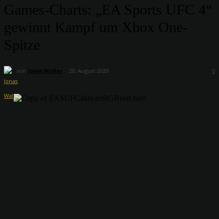
Games-Charts: „EA Sports UFC 4“
gewinnt Kampf um Xbox One-
Spitze
von
Jonas Walter
20. August 2020
0