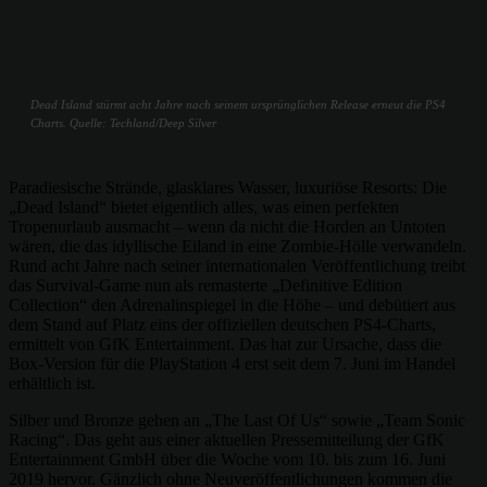
Dead Island stürmt acht Jahre nach seinem ursprünglichen Release erneut die PS4
Charts. Quelle: Techland/Deep Silver
Paradiesische Strände, glasklares Wasser, luxuriöse Resorts: Die
„Dead Island“ bietet eigentlich alles, was einen perfekten
Tropenurlaub ausmacht – wenn da nicht die Horden an Untoten
wären, die das idyllische Eiland in eine Zombie-Hölle verwandeln.
Rund acht Jahre nach seiner internationalen Veröffentlichung treibt
das Survival-Game nun als remasterte „Definitive Edition
Collection“ den Adrenalinspiegel in die Höhe – und debütiert aus
dem Stand auf Platz eins der offiziellen deutschen PS4-Charts,
ermittelt von GfK Entertainment. Das hat zur Ursache, dass die
Box-Version für die PlayStation 4 erst seit dem 7. Juni im Handel
erhältlich ist.
Silber und Bronze gehen an „The Last Of Us“ sowie „Team Sonic
Racing“. Das geht aus einer aktuellen Pressemitteilung der GfK
Entertainment GmbH über die Woche vom 10. bis zum 16. Juni
2019 hervor. Gänzlich ohne Neuveröffentlichungen kommen die