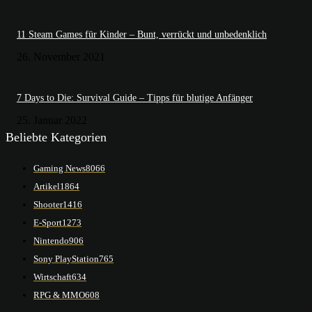
11 Steam Games für Kinder – Bunt, verrückt und unbedenklich
26. November 2021
7 Days to Die: Survival Guide – Tipps für blutige Anfänger
25. Januar 2022
Beliebte Kategorien
Gaming News
8066
Artikel
1864
Shooter
1416
E-Sport
1273
Nintendo
906
Sony PlayStation
765
Wirtschaft
634
RPG & MMO
608