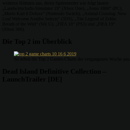
weiteren Hitlisten aus, deren Spitzenreiter wie folgt lauten:
„Landwirtschafts-Simulator 19“ (Xbox One), „Anno 1800“ (PC),
„Mario Kart 8 Deluxe“ (Nintendo Switch), „Animal Crossing: New
Leaf Welcome Amiibo Selects“ (3DS), „The Legend of Zelda:
Breath of the Wild“ (Wii U), „FIFA 18“ (PS3) und „FIFA 19“
(Xbox 360).
Die Top 2 im Überblick
So sehen die Top 2 Games-Charts der vergangenen Woche aus.
Dead Island Definitive Collection –
LaunchTrailer [DE]