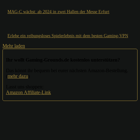
MAG-C wächst: ab 2024 in zwei Hallen der Messe Erfurt
Erlebe ein reibungsloses Spielerlebnis mit dem besten Gaming-VPN
Mehr laden
Ihr wollt Gaming-Grounds.de kostenlos unterstützen?
Das könnt ihr bequem bei eurer nächsten Amazon-Bestellung.
(
mehr dazu
)
Lasst uns shoppen:
Amazon Affiliate-Link