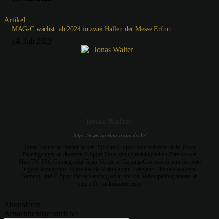
Artikel
MAG-C wächst: ab 2024 in zwei Hallen der Messe Erfurt
14. Juli 2023
Jonas Walter
https://www.gaming-grounds.de/
Jonas 'Syncerus' Walter ist seit 2010 im E-Sport-Journalismus aktiv. Nach
Beteiligungen an diversen E-Sport-Projekten im redaktionellen Bereich wie
MaseTV, ESC Gaming oder Team Vertex ist Gaming-Grounds.de nun die erste
eigene Konzeption. Diese hat die Vision aktuell relevante Themen aus dem
Gaming- und E-Sport-Bereich aufzugreifen und für Videospielbegeisterte an
einem Ort zu konzentrieren.
Abonnieren
Benachrichtige mich bei