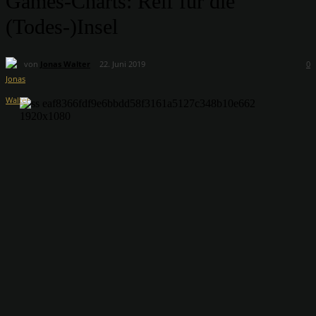
Games-Charts: Reif für die
(Todes-)Insel
von
Jonas Walter
22. Juni 2019
0