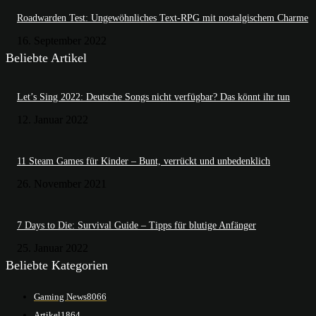
Roadwarden Test: Ungewöhnliches Text-RPG mit nostalgischem Charme
16. September 2022
Beliebte Artikel
Let’s Sing 2022: Deutsche Songs nicht verfügbar? Das könnt ihr tun
12. Januar 2022
11 Steam Games für Kinder – Bunt, verrückt und unbedenklich
26. November 2021
7 Days to Die: Survival Guide – Tipps für blutige Anfänger
25. Januar 2022
Beliebte Kategorien
Gaming News
8066
Artikel
1864