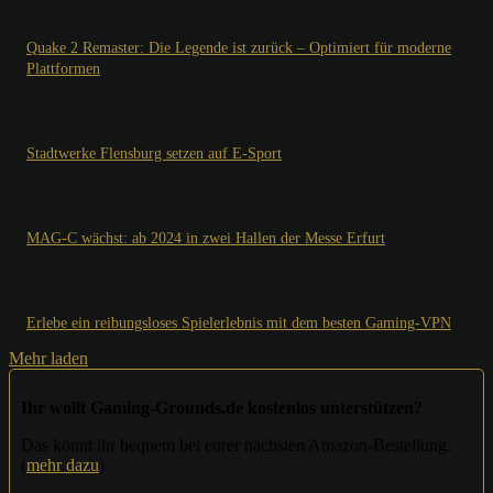
Quake 2 Remaster: Die Legende ist zurück – Optimiert für moderne
Plattformen
Stadtwerke Flensburg setzen auf E-Sport
MAG-C wächst: ab 2024 in zwei Hallen der Messe Erfurt
Erlebe ein reibungsloses Spielerlebnis mit dem besten Gaming-VPN
Mehr laden
Ihr wollt Gaming-Grounds.de kostenlos unterstützen?
Das könnt ihr bequem bei eurer nächsten Amazon-Bestellung.
(
mehr dazu
)