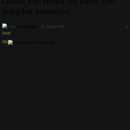
Gratis: For Honor für kurze Zeit
komplett kostenlos!
von
Jonas Walter
22. August 2018
0