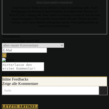
https://www.gaming-grounds.de/
Jonas 'Syncerus' Walter ist seit 2010 im E-Sport-Journalismus aktiv. Nach
Beteiligungen an diversen E-Sport-Projekten im redaktionellen Bereich wie
MaseTV, ESC Gaming oder Team Vertex ist Gaming-Grounds.de nun die erste
eigene Konzeption. Diese hat die Vision aktuell relevante Themen aus dem
Gaming- und E-Sport-Bereich aufzugreifen und für Videospielbegeisterte an
einem Ort zu konzentrieren.
Abonnieren
Benachrichtige mich bei
0
Kommentare
Inline Feedbacks
Zeige alle Kommentare
Suche
LETZTE ARTIKEL: