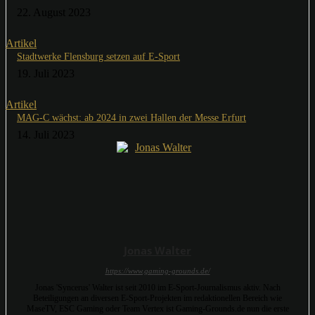
22. August 2023
Artikel
Stadtwerke Flensburg setzen auf E-Sport
19. Juli 2023
Artikel
MAG-C wächst: ab 2024 in zwei Hallen der Messe Erfurt
14. Juli 2023
Jonas Walter
https://www.gaming-grounds.de/
Jonas 'Syncerus' Walter ist seit 2010 im E-Sport-Journalismus aktiv. Nach
Beteiligungen an diversen E-Sport-Projekten im redaktionellen Bereich wie
MaseTV, ESC Gaming oder Team Vertex ist Gaming-Grounds.de nun die erste