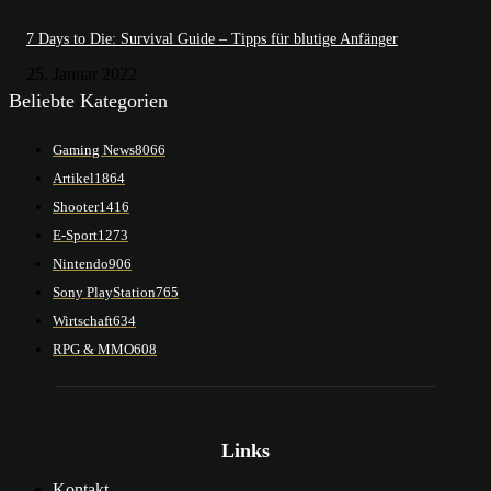
7 Days to Die: Survival Guide – Tipps für blutige Anfänger
25. Januar 2022
Beliebte Kategorien
Gaming News
8066
Artikel
1864
Shooter
1416
E-Sport
1273
Nintendo
906
Sony PlayStation
765
Wirtschaft
634
RPG & MMO
608
Links
Kontakt