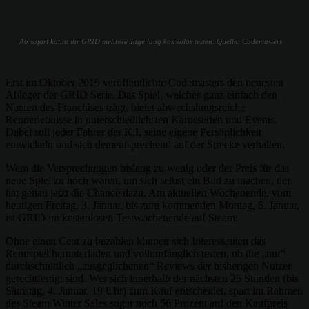
Ab sofort könnt ihr GRID mehrere Tage lang kostenlos testen. Quelle: Codemasters
Erst im Oktober 2019 veröffentlichte Codemasters den neuesten
Ableger der GRID Serie. Das Spiel, welches ganz einfach den
Namen des Franchises trägt, bietet abwechslungsreiche
Rennerlebnisse in unterschiedlichsten Karosserien und Events.
Dabei soll jeder Fahrer der K.I. seine eigene Persönlichkeit
entwickeln und sich dementsprechend auf der Strecke verhalten.
Wem die Versprechungen bislang zu wenig oder der Preis für das
neue Spiel zu hoch waren, um sich selbst ein Bild zu machen, der
hat genau jetzt die Chance dazu. Am aktuellen Wochenende, vom
heutigen Freitag, 3. Januar, bis zum kommenden Montag, 6. Januar,
ist GRID im kostenlosen Testwochenende auf Steam.
Ohne einen Cent zu bezahlen können sich Interessenten das
Rennspiel herunterladen und vollumfänglich testen, ob die „nur“
durchschnittlich „ausgeglichenen“ Reviews der bisherigen Nutzer
gerechtfertigt sind. Wer sich innerhalb der nächsten 25 Stunden (bis
Samstag, 4. Januar, 19 Uhr) zum Kauf entscheidet, spart im Rahmen
des Steam Winter Sales sogar noch 56 Prozent auf den Kaufpreis