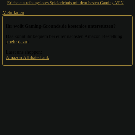
Erlebe ein reibungsloses Spielerlebnis mit dem besten Gaming-VPN
Mehr laden
Ihr wollt Gaming-Grounds.de kostenlos unterstützen?
Das könnt ihr bequem bei eurer nächsten Amazon-Bestellung.
(
mehr dazu
)
Lasst uns shoppen:
Amazon Affiliate-Link