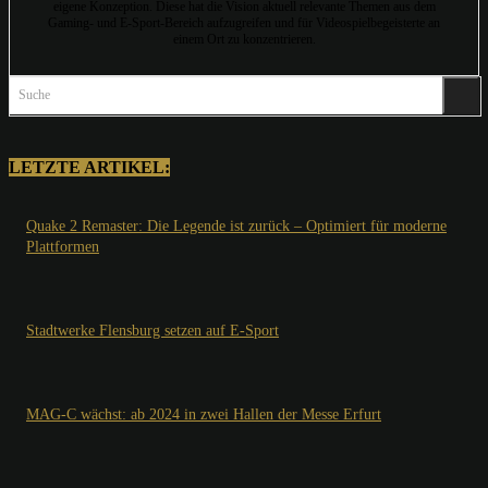
eigene Konzeption. Diese hat die Vision aktuell relevante Themen aus dem
Gaming- und E-Sport-Bereich aufzugreifen und für Videospielbegeisterte an
einem Ort zu konzentrieren.
Suche
LETZTE ARTIKEL:
Quake 2 Remaster: Die Legende ist zurück – Optimiert für moderne
Plattformen
Stadtwerke Flensburg setzen auf E-Sport
MAG-C wächst: ab 2024 in zwei Hallen der Messe Erfurt