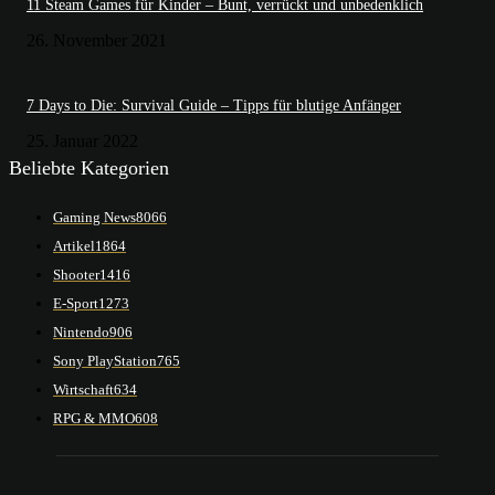
11 Steam Games für Kinder – Bunt, verrückt und unbedenklich
26. November 2021
7 Days to Die: Survival Guide – Tipps für blutige Anfänger
25. Januar 2022
Beliebte Kategorien
Gaming News
8066
Artikel
1864
Shooter
1416
E-Sport
1273
Nintendo
906
Sony PlayStation
765
Wirtschaft
634
RPG & MMO
608