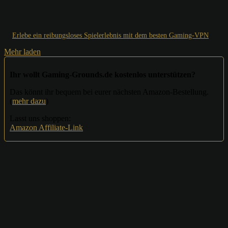
Erlebe ein reibungsloses Spielerlebnis mit dem besten Gaming-VPN
Mehr laden
Ihr wollt Gaming-Grounds.de kostenlos unterstützen?
Das könnt ihr bequem bei eurer nächsten Amazon-Bestellung.
(
mehr dazu
)
Lasst uns shoppen:
Amazon Affiliate-Link