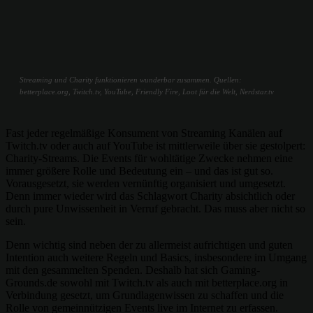
Streaming und Charity funktionieren wunderbar zusammen. Quellen:
betterplace.org, Twitch.tv, YouTube, Friendly Fire, Loot für die Welt, Nerdstar.tv
Fast jeder regelmäßige Konsument von Streaming Kanälen auf
Twitch.tv oder auch auf YouTube ist mittlerweile über sie gestolpert:
Charity-Streams. Die Events für wohltätige Zwecke nehmen eine
immer größere Rolle und Bedeutung ein – und das ist gut so.
Vorausgesetzt, sie werden vernünftig organisiert und umgesetzt.
Denn immer wieder wird das Schlagwort Charity absichtlich oder
durch pure Unwissenheit in Verruf gebracht. Das muss aber nicht so
sein.
Denn wichtig sind neben der zu allermeist aufrichtigen und guten
Intention auch weitere Regeln und Basics, insbesondere im Umgang
mit den gesammelten Spenden. Deshalb hat sich Gaming-
Grounds.de sowohl mit Twitch.tv als auch mit betterplace.org in
Verbindung gesetzt, um Grundlagenwissen zu schaffen und die
Rolle von gemeinnützigen Events live im Internet zu erfassen.