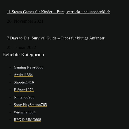
11 Steam Games für Kinder – Bunt, verrückt und unbedenklich
26. November 2021
7 Days to Die: Survival Guide – Tipps für blutige Anfänger
25. Januar 2022
Beliebte Kategorien
Gaming News
8066
Artikel
1864
Shooter
1416
E-Sport
1273
Nintendo
906
Sony PlayStation
765
Wirtschaft
634
RPG & MMO
608