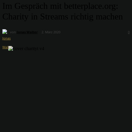
Im Gespräch mit betterplace.org:
Charity in Streams richtig machen
von
Jonas Walter
2. März 2020
0