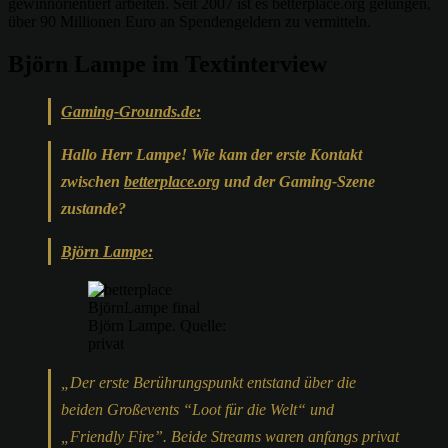
gewinnorientiert arbeiten. Seit 2007 ist es betterplace.org gelungen,
über 90 Millionen Euro an Spendengeldern zu vermitteln.
Björn Lampe im Textinterview
Gaming-Grounds.de:
Hallo Herr Lampe! Wie kam der erste Kontakt
zwischen
betterplace.org
und der Gaming-Szene
zustande?
Björn Lampe:
Björn Lampe. Quelle:
privat
„
Der erste Berührungspunkt entstand über die
beiden Großevents “Loot für die Welt“ und
„Friendly Fire”. Beide Streams waren anfangs privat