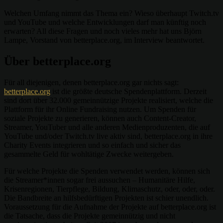
Welchen Umfang nimmt das Thema ein? Wieso überhaupt Twitch.tv
und YouTube und welche Entwicklungen darf man künftig noch
erwarten? All diese Fragen und noch vieles mehr hat uns Björn
Lampe, Vorstand von betterplace.org, im Interview beantwortet.
Über betterplace.org
Für all diejenigen, denen betterplace.org gar nichts sagt:
betterplace.org
ist die größte deutsche Spendenplattform. Derzeit
sind dort über 32.000 gemeinnützige Projekte realisiert, welche die
Plattform für ihr Online Fundraising nutzen.
Um Spenden für
soziale Projekte
zu generieren
, können auch Content-Creator,
Streamer, YouTuber und alle anderen Medienproduzenten, die auf
YouTube und/oder Twitch.tv live aktiv sind, betterplace.org in ihre
Charity Events integrieren und so einfach und sicher das
gesammelte Geld für wohltätige Zwecke weitergeben.
Für welche Projekte die Spenden verwendet werden, können sich
die
Streamer*innen
sogar frei aussuchen – Humanitäre Hilfe,
Krisenregionen, Tierpflege, Bildung, Klimaschutz, oder, oder, oder.
Die Bandbreite an hilfsbedürftigen Projekten ist schier unendlich.
Voraussetzung für die Aufnahme der Projekte auf betterplace.org ist
die Tatsache, dass die Projekte gemeinnützig und nicht