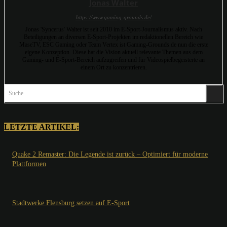
Jonas Walter
https://www.gaming-grounds.de/
Jonas 'Syncerus' Walter ist seit 2010 im E-Sport-Journalismus aktiv. Nach
Beteiligungen an diversen E-Sport-Projekten im redaktionellen Bereich wie
MaseTV, ESC Gaming oder Team Vertex ist Gaming-Grounds.de nun die erste
eigene Konzeption. Diese hat die Vision aktuell relevante Themen aus dem
Gaming- und E-Sport-Bereich aufzugreifen und für Videospielbegeisterte an
einem Ort zu konzentrieren.
Suche
LETZTE ARTIKEL:
Quake 2 Remaster: Die Legende ist zurück – Optimiert für moderne
Plattformen
Stadtwerke Flensburg setzen auf E-Sport