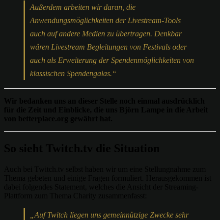
Außerdem arbeiten wir daran, die
Anwendungsmöglichkeiten der Livestream-Tools
auch auf andere Medien zu übertragen. Denkbar
wären Livestream Begleitungen von Festivals oder
auch als Erweiterung der Spendenmöglichkeiten von
klassischen Spendengalas.“
Wir bedanken uns an dieser Stelle noch einmal ausdrücklich
für die Zeit und Einblicke, die uns Björn Lampe in die Arbeit
von betterplace.org gewährt hat.
So sieht Twitch.tv die Situation
Auch bei Twitch.tv selbst haben wir um eine Stellungnahme zum
Thema gebeten und einige Fragen formuliert. Herausgekommen ist
dabei folgendes Statement, welches die Ansicht der Streaming-
Plattform zum Thema Charity zusammenfasst:
„Auf Twitch liegen uns gemeinnützige Zwecke sehr