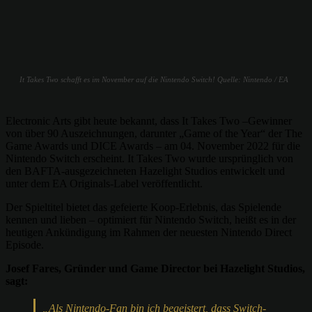
It Takes Two schafft es im November auf die Nintendo Switch! Quelle: Nintendo / EA
Electronic Arts gibt heute bekannt, dass It Takes Two –Gewinner
von über 90 Auszeichnungen, darunter „Game of the Year“ der The
Game Awards und DICE Awards – am 04. November 2022 für die
Nintendo Switch erscheint. It Takes Two wurde ursprünglich von
den BAFTA-ausgezeichneten Hazelight Studios entwickelt und
unter dem EA Originals-Label veröffentlicht.
Der Spieltitel bietet das gefeierte Koop-Erlebnis, das Spielende
kennen und lieben – optimiert für Nintendo Switch, heißt es in der
heutigen Ankündigung im Rahmen der neuesten Nintendo Direct
Episode.
Josef Fares, Gründer und Game Director bei Hazelight Studios,
sagt:
„Als Nintendo-Fan bin ich begeistert, dass Switch-