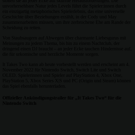
stoßen sie an jeder Ecke auf skurrile Herausforderungen. Die
unvorhersehbare Natur jedes Levels führt die Spieler:innen durch
ein einzigartig metaphorisches Spielerlebnis, das eine universelle
Geschichte über Beziehungen erzählt, in der Cody und May
zusammenarbeiten müssen, um ihre zerbrochene Ehe am Rande der
Scheidung zu retten.
Von Staubsaugern auf Abwegen über charmante Liebesgurus mit
Meinungen zu jedem Thema, bis hin zu einem Nachtclub, der
dringend einen DJ braucht – an jeder Ecke tauchen Hindernisse auf,
die für urkomische und herzliche Momente sorgen.
It Takes Two kann ab heute vorbestellt werden und erscheint am 4.
November 2022 für Nintendo Switch, Switch Lite und Switch
OLED. Spielerinnen und Spieler auf PlayStation 4, Xbox One,
PlayStation 5, Xbox Series X|S und PC (Origin und Steam) können
das Spiel ebenfalls herunterladen.
Offizieller Ankündigungstrailer für „It Takes Two“ für die
Nintendo Switch