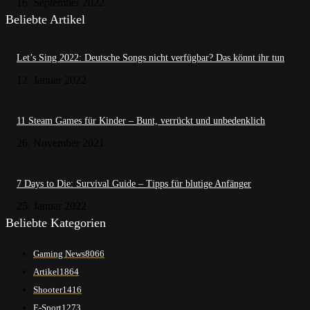
16. September 2022
Beliebte Artikel
Let’s Sing 2022: Deutsche Songs nicht verfügbar? Das könnt ihr tun
12. Januar 2022
11 Steam Games für Kinder – Bunt, verrückt und unbedenklich
26. November 2021
7 Days to Die: Survival Guide – Tipps für blutige Anfänger
25. Januar 2022
Beliebte Kategorien
Gaming News
8066
Artikel
1864
Shooter
1416
E-Sport
1273