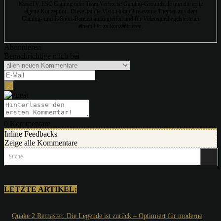
MaseTV, ESC Gaming oder Team Vertex ist Gaming-Grounds.de nun die erste
eigene Konzeption. Diese hat die Vision aktuell relevante Themen aus dem
Gaming- und E-Sport-Bereich aufzugreifen und für Videospielbegeisterte an
einem Ort zu konzentrieren.
Abonnieren
Benachrichtige mich bei
0
Kommentare
Inline Feedbacks
Zeige alle Kommentare
Suche
LETZTE ARTIKEL:
Quake 2 Remaster: Die Legende ist zurück – Optimiert für moderne