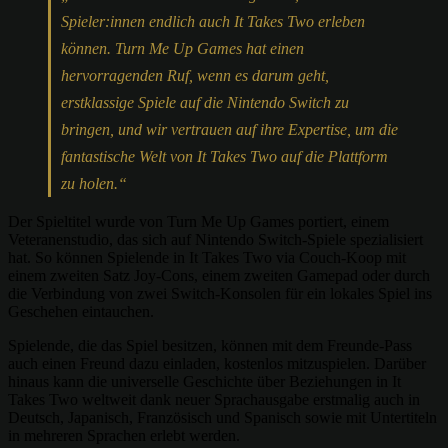
Spieler:innen endlich auch It Takes Two erleben
können. Turn Me Up Games hat einen
hervorragenden Ruf, wenn es darum geht,
erstklassige Spiele auf die Nintendo Switch zu
bringen, und wir vertrauen auf ihre Expertise, um die
fantastische Welt von It Takes Two auf die Plattform
zu holen.“
Der Spieltitel wurde von Turn Me Up Games portiert, einem
Veteranenstudio, das sich auf Nintendo Switch-Spiele spezialisiert
hat. So können Spielende in It Takes Two via Couch-Koop mit
einem zweiten Satz Joy-Cons, einem zweiten Gamepad oder durch
die Verbindung von zwei Switch-Konsolen für ein lokales Spiel ins
Geschehen eintauchen.
Spielende, die das Spiel besitzen, können mit dem Freunde-Pass
auch einen Freund dazu einladen, kostenlos mitzuspielen. Darüber
hinaus kann die universelle Geschichte über Beziehungen in It
Takes Two weltweit dank neuer Sprachausgabe erstmalig auch in
Deutsch, Japanisch, Französisch und Spanisch sowie mit Untertiteln
in mehreren Sprachen erlebt werden.