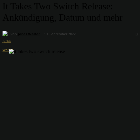
It Takes Two Switch Release:
Ankündigung, Datum und mehr
von
Jonas Walter
13. September 2022
0