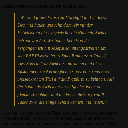
Scott Cromie von Turn Me Up Games, sagt:
„Wir sind große Fans von Hazelight und It Takes
Two und freuen uns sehr, dass wir mit der
Entwicklung dieses Spiels für die Nintendo Switch
betraut wurden. Wir haben bereits in der
Vergangenheit mit Josef zusammengearbeitet, um
sein BAFTA-prämiertes Spiel Brothers: A Tale of
Two Sons auf die Switch zu portieren und diese
Zusammenarbeit ermöglicht es uns, einen weiteren
preisgekrönten Titel auf die Plattform zu bringen. Auf
der Nintendo Switch erwartet Spieler:innen das
gleiche Abenteuer und die fesselnde Story von It
Takes Two, die einige bereits kennen und lieben.“
Der von Kritikern gefeierte Titel lässt Spielende das komplizierte
Netz entwirren, in dem Cody und May dank eines magischen
Zaubers, der sie in Puppen verwandelt hat, gefangen sind. Dabei