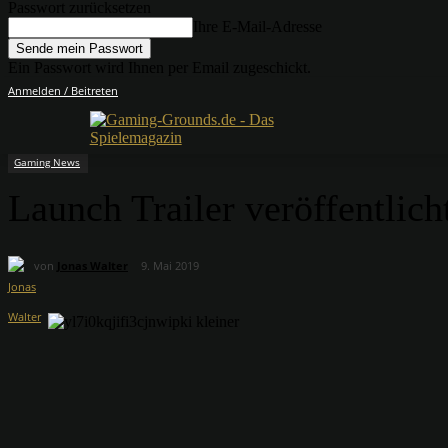
Passwort zurücksetzen
Ihre E-Mail-Adresse
Ein Passwort wird Ihnen per Email zugeschickt.
Anmelden / Beitreten
Gaming News
Launch Trailer veröffentlic
von
Jonas Walter
9. Mai 2019