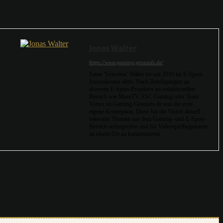
Jonas Walter
https://www.gaming-grounds.de/
Jonas 'Syncerus' Walter ist seit 2010 im E-Sport-
Journalismus aktiv. Nach Beteiligungen an
diversen E-Sport-Projekten im redaktionellen
Bereich wie MaseTV, ESC Gaming oder Team
Vertex ist Gaming-Grounds.de nun die erste
eigene Konzeption. Diese hat die Vision aktuell
relevante Themen aus dem Gaming- und E-Sport-
Bereich aufzugreifen und für Videospielbegeisterte
an einem Ort zu konzentrieren.