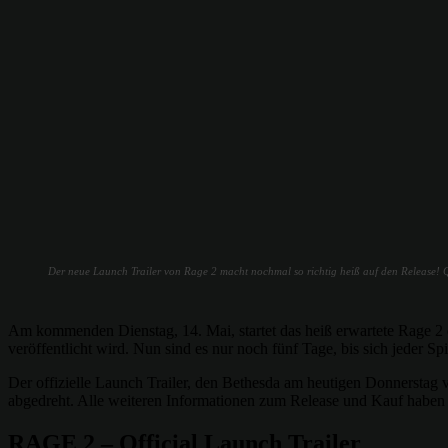
Der neue Launch Trailer von Rage 2 macht nochmal so richtig heiß auf den Release! Q
Am kommenden Dienstag, 14. Mai, startet das heiß erwartete Rage 2 d
veröffentlicht wird. Nun sind es nur noch fünf Tage, bis sich jeder S
Der offizielle Launch Trailer, den Bethesda am heutigen Donnerstag v
abgedreht. Alle weiteren Informationen zum Release und Kauf haben 
RAGE 2 – Official Launch Trailer