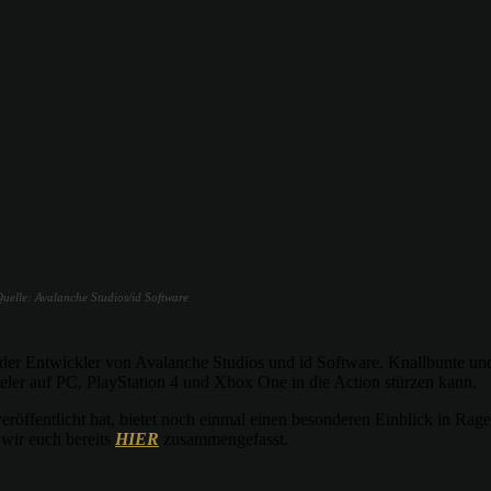
uelle: Avalanche Studios/id Software
er Entwickler von Avalanche Studios und id Software. Knallbunte und 
pieler auf PC, PlayStation 4 und Xbox One in die Action stürzen kann.
eröffentlicht hat, bietet noch einmal einen besonderen Einblick in Ra
wir euch bereits
HIER
zusammengefasst.