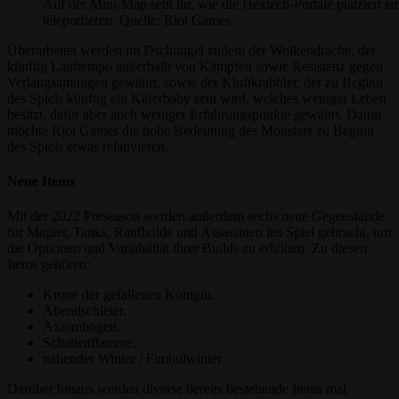
Auf der Mini-Map seht ihr, wie die Hextech-Portale platziert s
teleportieren. Quelle: Riot Games
Überarbeitet werden im Dschungel zudem der Wolkendrache, der
künftig Lauftempo außerhalb von Kämpfen sowie Resistenz gegen
Verlangsamungen gewährt, sowie der Kluftkrabbler, der zu Beginn
des Spiels künftig ein Käferbaby sein wird, welches weniger Leben
besitzt, dafür aber auch weniger Erfahrungspunkte gewährt. Damit
möchte Riot Games die hohe Bedeutung des Monsters zu Beginn
des Spiels etwas relativieren.
Neue Items
Mit der 2022 Preseason werden außerdem sechs neue Gegenstände
für Magier, Tanks, Raufbolde und Assassinen ins Spiel gebracht, um
die Optionen und Variabilität ihrer Builds zu erhöhen. Zu diesen
Items gehören:
Krone der gefallenen Königin,
Abendschleier,
Axiombogen,
Schattenflamme,
nahender Winter / Fimbulwinter
Darüber hinaus werden diverse bereits bestehende Items mal