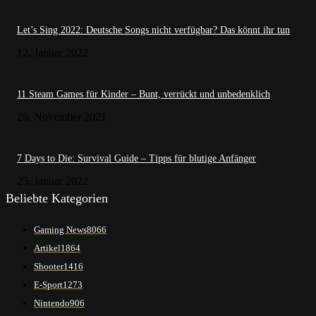
Let’s Sing 2022: Deutsche Songs nicht verfügbar? Das könnt ihr tun
12. Januar 2022
11 Steam Games für Kinder – Bunt, verrückt und unbedenklich
26. November 2021
7 Days to Die: Survival Guide – Tipps für blutige Anfänger
25. Januar 2022
Beliebte Kategorien
Gaming News
8066
Artikel
1864
Shooter
1416
E-Sport
1273
Nintendo
906