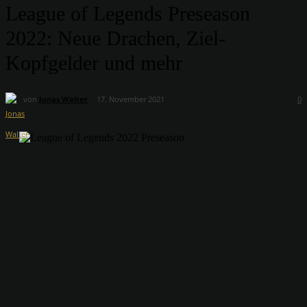
League of Legends Preseason
2022: Neue Drachen, Ziel-
Kopfgelder und mehr
von
Jonas Walter
17. November 2021
0