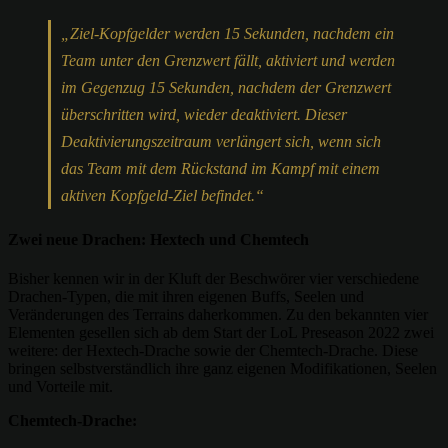
„Ziel-Kopfgelder werden 15 Sekunden, nachdem ein
Team unter den Grenzwert fällt, aktiviert und werden
im Gegenzug 15 Sekunden, nachdem der Grenzwert
überschritten wird, wieder deaktiviert. Dieser
Deaktivierungszeitraum verlängert sich, wenn sich
das Team mit dem Rückstand im Kampf mit einem
aktiven Kopfgeld-Ziel befindet.“
Zwei neue Drachen: Hextech und Chemtech
Bisher kennen wir in der Kluft der Beschwörer vier verschiedene
Drachen-Typen, die mit ihren eigenen Buffs, Seelen und
Veränderungen des Terrains daherkommen. Zu den bekannten vier
Elementen gesellen sich ab dem Start der LoL Preseason 2022 zwei
weitere: der Hextech-Drache sowie der Chemtech-Drache. Diese
bringen selbstverständlich ihre ganz eigenen Modifikationen, Seelen
und Vorteile mit.
Chemtech-Drache: