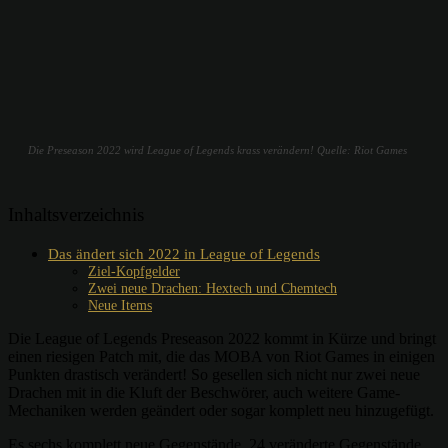
Die Preseason 2022 wird League of Legends krass verändern! Quelle: Riot Games
Inhaltsverzeichnis
Das ändert sich 2022 in League of Legends
Ziel-Kopfgelder
Zwei neue Drachen: Hextech und Chemtech
Neue Items
Die League of Legends Preseason 2022 kommt in Kürze und bringt
einen riesigen Patch mit, die das MOBA von Riot Games in einigen
Punkten drastisch verändert! So gesellen sich nicht nur zwei neue
Drachen mit in die Kluft der Beschwörer, auch weitere Game-
Mechaniken werden geändert oder sogar komplett neu hinzugefügt.
Es sechs komplett neue Gegenstände, 24 veränderte Gegenstände,