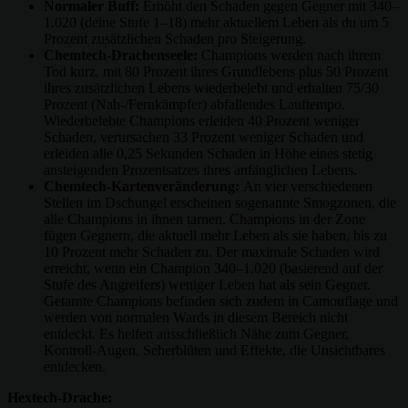
Normaler Buff:
Erhöht den Schaden gegen Gegner mit 340–
1.020 (deine Stufe 1–18) mehr aktuellem Leben als du um 5
Prozent zusätzlichen Schaden pro Steigerung.
Chemtech-Drachenseele:
Champions werden nach ihrem
Tod kurz, mit 80 Prozent ihres Grundlebens plus 50 Prozent
ihres zusätzlichen Lebens wiederbelebt und erhalten 75/30
Prozent (Nah-/Fernkämpfer) abfallendes Lauftempo.
Wiederbelebte Champions erleiden 40 Prozent weniger
Schaden, verursachen 33 Prozent weniger Schaden und
erleiden alle 0,25 Sekunden Schaden in Höhe eines stetig
ansteigenden Prozentsatzes ihres anfänglichen Lebens.
Chemtech-Kartenveränderung:
An vier verschiedenen
Stellen im Dschungel erscheinen sogenannte Smogzonen, die
alle Champions in ihnen tarnen. Champions in der Zone
fügen Gegnern, die aktuell mehr Leben als sie haben, bis zu
10 Prozent mehr Schaden zu. Der maximale Schaden wird
erreicht, wenn ein Champion 340–1.020 (basierend auf der
Stufe des Angreifers) weniger Leben hat als sein Gegner.
Getarnte Champions befinden sich zudem in Camouflage und
werden von normalen Wards in diesem Bereich nicht
entdeckt. Es helfen ausschließlich Nähe zum Gegner,
Kontroll-Augen, Seherblüten und Effekte, die Unsichtbares
entdecken.
Hextech-Drache: