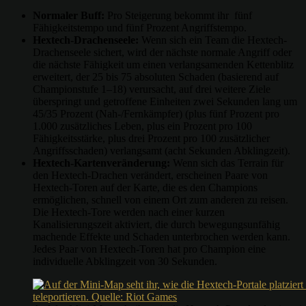
Normaler Buff:
Pro Steigerung bekommt ihr fünf
Fähigkeitstempo und fünf Prozent Angriffstempo.
Hextech-Drachenseele:
Wenn sich ein Team die Hextech-
Drachenseele sichert, wird der nächste normale Angriff oder
die nächste Fähigkeit um einen verlangsamenden Kettenblitz
erweitert, der 25 bis 75 absoluten Schaden (basierend auf
Championstufe 1–18) verursacht, auf drei weitere Ziele
überspringt und getroffene Einheiten zwei Sekunden lang um
45/35 Prozent (Nah-/Fernkämpfer) (plus fünf Prozent pro
1.000 zusätzliches Leben, plus ein Prozent pro 100
Fähigkeitsstärke, plus drei Prozent pro 100 zusätzlicher
Angriffsschaden) verlangsamt (acht Sekunden Abklingzeit).
Hextech-Kartenveränderung:
Wenn sich das Terrain für
den Hextech-Drachen verändert, erscheinen Paare von
Hextech-Toren auf der Karte, die es den Champions
ermöglichen, schnell von einem Ort zum anderen zu reisen.
Die Hextech-Tore werden nach einer kurzen
Kanalisierungszeit aktiviert, die durch bewegungsunfähig
machende Effekte und Schaden unterbrochen werden kann.
Jedes Paar von Hextech-Toren hat pro Champion eine
individuelle Abklingzeit von 30 Sekunden.