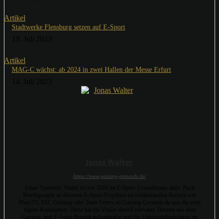
Artikel
Stadtwerke Flensburg setzen auf E-Sport
19. Juli 2023
Artikel
MAG-C wächst: ab 2024 in zwei Hallen der Messe Erfurt
14. Juli 2023
Jonas Walter
https://www.gaming-grounds.de/
Jonas 'Syncerus' Walter ist seit 2010 im E-Sport-Journalismus aktiv. Nach
Beteiligungen an diversen E-Sport-Projekten im redaktionellen Bereich wie
MaseTV, ESC Gaming oder Team Vertex ist Gaming-Grounds.de nun die erste
eigene Konzeption. Diese hat die Vision aktuell relevante Themen aus dem
Gaming- und E-Sport-Bereich aufzugreifen und für Videospielbegeisterte an