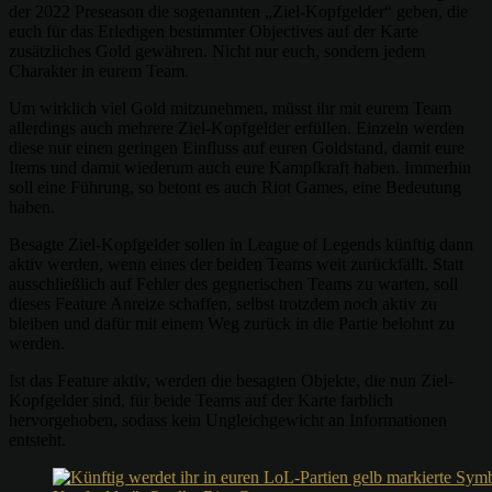
der 2022 Preseason die sogenannten „Ziel-Kopfgelder“ geben, die
euch für das Erledigen bestimmter Objectives auf der Karte
zusätzliches Gold gewähren. Nicht nur euch, sondern jedem
Charakter in eurem Team.
Um wirklich viel Gold mitzunehmen, müsst ihr mit eurem Team
allerdings auch mehrere Ziel-Kopfgelder erfüllen. Einzeln werden
diese nur einen geringen Einfluss auf euren Goldstand, damit eure
Items und damit wiederum auch eure Kampfkraft haben. Immerhin
soll eine Führung, so betont es auch Riot Games, eine Bedeutung
haben.
Besagte Ziel-Kopfgelder sollen in League of Legends künftig dann
aktiv werden, wenn eines der beiden Teams weit zurückfällt. Statt
ausschließlich auf Fehler des gegnerischen Teams zu warten, soll
dieses Feature Anreize schaffen, selbst trotzdem noch aktiv zu
bleiben und dafür mit einem Weg zurück in die Partie belohnt zu
werden.
Ist das Feature aktiv, werden die besagten Objekte, die nun Ziel-
Kopfgelder sind, für beide Teams auf der Karte farblich
hervorgehoben, sodass kein Ungleichgewicht an Informationen
entsteht.