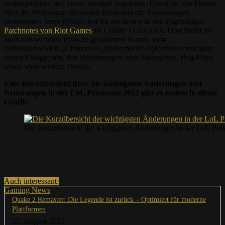
umfangreicher, mal etwas weniger angepasst. Damit ihr alle Details
über die Wirkungen der neuen Items und die Anpassungen
bestehender Items erfahrt, lest ihr am besten in den zugehörigen
Patchnotes von Riot Games
zu Update 11.23 nach. Dort findet ihr
auch alle weiteren Infos zu geänderten Runen, dem
zurückkehrenden „Ultimatives Zauberbuch“-Spielmodus mit allen
neuen Fähigkeiten, den Belohnungen zum Saisonende, Bug-Fixes
sowie viele weitere Details.
Eine Kurzübersicht über die wichtigsten Änderungen und
Neuerungen in der LoL Preseason 2022 gibt es zudem in dieser
Grafik:
Die Kurzübersicht der wichtigsten Änderungen in der LoL Pre
Auch interessant:
Gaming News
Quake 2 Remaster: Die Legende ist zurück – Optimiert für moderne
Plattformen
22. August 2023