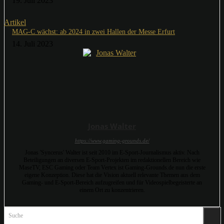
19. Juli 2023
Artikel
MAG-C wächst: ab 2024 in zwei Hallen der Messe Erfurt
14. Juli 2023
Jonas Walter
https://www.gaming-grounds.de/
Jonas 'Syncerus' Walter ist seit 2010 im E-Sport-Journalismus aktiv. Nach
Beteiligungen an diversen E-Sport-Projekten im redaktionellen Bereich wie
MaseTV, ESC Gaming oder Team Vertex ist Gaming-Grounds.de nun die erste
eigene Konzeption. Diese hat die Vision aktuell relevante Themen aus dem
Gaming- und E-Sport-Bereich aufzugreifen und für Videospielbegeisterte an
einem Ort zu konzentrieren.
Suche