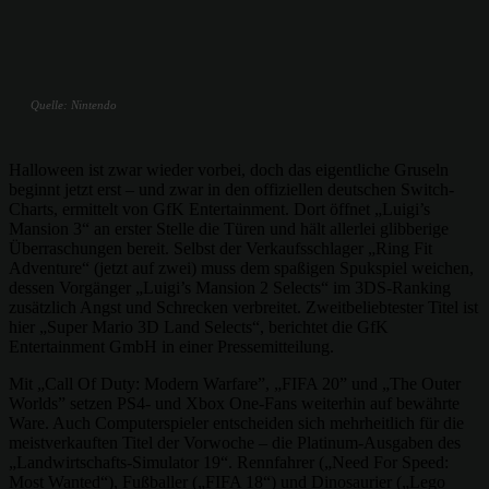
Quelle: Nintendo
Halloween ist zwar wieder vorbei, doch das eigentliche Gruseln
beginnt jetzt erst – und zwar in den offiziellen deutschen Switch-
Charts, ermittelt von GfK Entertainment. Dort öffnet „Luigi’s
Mansion 3“ an erster Stelle die Türen und hält allerlei glibberige
Überraschungen bereit. Selbst der Verkaufsschlager „Ring Fit
Adventure“ (jetzt auf zwei) muss dem spaßigen Spukspiel weichen,
dessen Vorgänger „Luigi’s Mansion 2 Selects“ im 3DS-Ranking
zusätzlich Angst und Schrecken verbreitet. Zweitbeliebtester Titel ist
hier „Super Mario 3D Land Selects“, berichtet die GfK
Entertainment GmbH in einer Pressemitteilung.
Mit „Call Of Duty: Modern Warfare”, „FIFA 20” und „The Outer
Worlds” setzen PS4- und Xbox One-Fans weiterhin auf bewährte
Ware. Auch Computerspieler entscheiden sich mehrheitlich für die
meistverkauften Titel der Vorwoche – die Platinum-Ausgaben des
„Landwirtschafts-Simulator 19“. Rennfahrer („Need For Speed:
Most Wanted“), Fußballer („FIFA 18“) und Dinosaurier („Lego