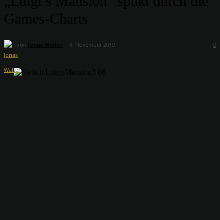
„Luigi’s Mansion“ spukt durch die
Games-Charts
von
Jonas Walter
8. November 2019
0