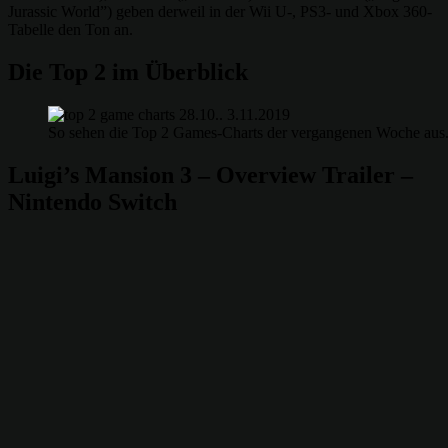
Jurassic World”) geben derweil in der Wii U-, PS3- und Xbox 360-
Tabelle den Ton an.
Die Top 2 im Überblick
So sehen die Top 2 Games-Charts der vergangenen Woche aus.
Luigi’s Mansion 3 – Overview Trailer –
Nintendo Switch