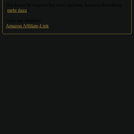
Das könnt ihr bequem bei eurer nächsten Amazon-Bestellung.
(
mehr dazu
)
Lasst uns shoppen:
Amazon Affiliate-Link