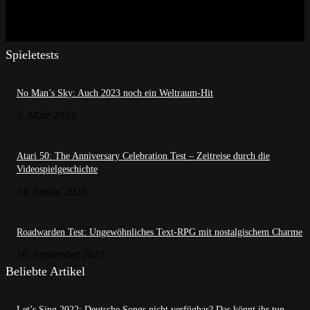
Spieletests
No Man’s Sky: Auch 2023 noch ein Weltraum-Hit
7. März 2023
Atari 50: The Anniversary Celebration Test – Zeitreise durch die
Videospielgeschichte
24. Januar 2023
Roadwarden Test: Ungewöhnliches Text-RPG mit nostalgischem Charme
16. September 2022
Beliebte Artikel
Let’s Sing 2022: Deutsche Songs nicht verfügbar? Das könnt ihr tun