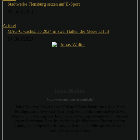
Stadtwerke Flensburg setzen auf E-Sport
19. Juli 2023
Artikel
MAG-C wächst: ab 2024 in zwei Hallen der Messe Erfurt
14. Juli 2023
Jonas Walter
https://www.gaming-grounds.de/
Jonas 'Syncerus' Walter ist seit 2010 im E-Sport-Journalismus aktiv. Nach
Beteiligungen an diversen E-Sport-Projekten im redaktionellen Bereich wie
MaseTV, ESC Gaming oder Team Vertex ist Gaming-Grounds.de nun die erste
eigene Konzeption. Diese hat die Vision aktuell relevante Themen aus dem
Gaming- und E-Sport-Bereich aufzugreifen und für Videospielbegeisterte an
einem Ort zu konzentrieren.