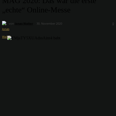
MAG 2020: Das war die erste
„echte“ Online-Messe
von
Jonas Walter
30. November 2020
0