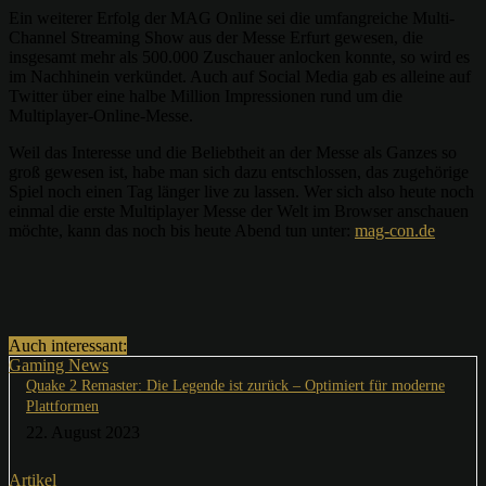
Ein weiterer Erfolg der MAG Online sei die umfangreiche Multi-
Channel Streaming Show aus der Messe Erfurt gewesen, die
insgesamt mehr als 500.000 Zuschauer anlocken konnte, so wird es
im Nachhinein verkündet. Auch auf Social Media gab es alleine auf
Twitter über eine halbe Million Impressionen rund um die
Multiplayer-Online-Messe.
Weil das Interesse und die Beliebtheit an der Messe als Ganzes so
groß gewesen ist, habe man sich dazu entschlossen, das zugehörige
Spiel noch einen Tag länger live zu lassen. Wer sich also heute noch
einmal die erste Multiplayer Messe der Welt im Browser anschauen
möchte, kann das noch bis heute Abend tun unter:
mag-con.de
Auch interessant:
Gaming News
Quake 2 Remaster: Die Legende ist zurück – Optimiert für moderne
Plattformen
22. August 2023
Artikel