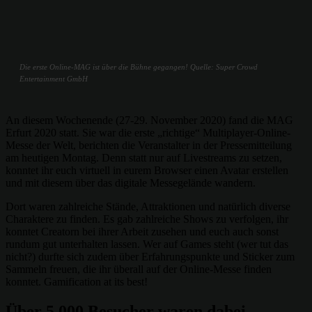
Die erste Online-MAG ist über die Bühne gegangen! Quelle: Super Crowd
Entertainment GmbH
An diesem Wochenende (27-29. November 2020) fand die MAG
Erfurt 2020 statt. Sie war die erste „richtige“ Multiplayer-Online-
Messe der Welt, berichten die Veranstalter in der Pressemitteilung
am heutigen Montag. Denn statt nur auf Livestreams zu setzen,
konntet ihr euch virtuell in eurem Browser einen Avatar erstellen
und mit diesem über das digitale Messegelände wandern.
Dort waren zahlreiche Stände, Attraktionen und natürlich diverse
Charaktere zu finden. Es gab zahlreiche Shows zu verfolgen, ihr
konntet Creatorn bei ihrer Arbeit zusehen und euch auch sonst
rundum gut unterhalten lassen. Wer auf Games steht (wer tut das
nicht?) durfte sich zudem über Erfahrungspunkte und Sticker zum
Sammeln freuen, die ihr überall auf der Online-Messe finden
konntet. Gamification at its best!
Über 5.000 Besucher waren dabei