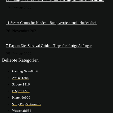
12. Januar 2022
11 Steam Games für Kinder – Bunt, verrückt und unbedenklich
26. November 2021
7 Days to Die: Survival Guide – Tipps für blutige Anfänger
25. Januar 2022
Beliebte Kategorien
Gaming News
8066
Artikel
1864
Shooter
1416
E-Sport
1273
Nintendo
906
Sony PlayStation
765
Wirtschaft
634