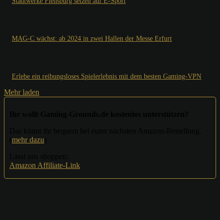
Stadtwerke Flensburg setzen auf E-Sport
MAG-C wächst: ab 2024 in zwei Hallen der Messe Erfurt
Erlebe ein reibungsloses Spielerlebnis mit dem besten Gaming-VPN
Mehr laden
Ihr wollt Gaming-Grounds.de kostenlos unterstützen?
Das könnt ihr bequem bei eurer nächsten Amazon-Bestellung.
(
mehr dazu
)
Lasst uns shoppen:
Amazon Affiliate-Link