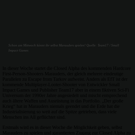
Schon am Mittwoch könnt ihr selbst Marauders spielen! Quelle: Team17 / Small
Impact Games
In dieser Woche startet die Closed Alpha des kommenden Hardcore
First-Person-Shooters Marauders, der gleich mehrere eindeutige
Parallelen zu Escape from Tarkov aufweist. Anders als EfT ist der
kommende Multiplayer-Looter-Shooter von Entwickler Small
Impact Games und Publisher Team17 aber in einem fiktiven Sci-Fi
Universum der 1990er Jahre angesiedelt und mischt entsprechend
auch ältere Waffen und Ausrüstung in das Portfolio. „Der große
Krieg“ hat in Marauders niemals geendet und die Erde hat die
Industrialisierung so weit auf die Spitze getrieben, dass viele
Menschen ins All geflüchtet sind.
Erstmals wird es in dieser Woche die Möglichkeit geben, selbst
Marauders zu spielen und garantierten Zugang zur Closed Alpha zu