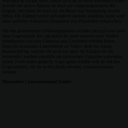
Wie auch in Escape from Tarkov trefft ihr in euren Marauders Raids
sowohl auf andere Spieler, als auch auf computergesteuerte KI-
Gegner, mit denen ihr euch um die Beute und Ausrüstung streiten
müsst. Die Kämpfe sollen sich äußerst intensiv anfühlen, dafür wird
unter anderem realistische Simulation von Projektilen versprochen.
Mit den gesammelten Erfahrungspunkten schaltet ihr nach und nach
neue Gegenstände frei, mit denen ihr unter anderem eure Waffen
modifizieren und eure Chancen aufs Überleben erhöhen könnt.
Einer der krassesten Unterschiede zu Tarkov stellt das eigene
Raumschiff da, welches ihr nicht nur aktiv für Kämpfe im All
verwendet, sondern ebenfalls mit zahlreichen Upgrades verbessern
könnt. Noch weiter gedacht: Sogar ganze Schiffe sollt ihr mit den
Gegenständen, die ihr in den Raids erbeutet, zusammenbauen
können.
Marauders | Announcement Trailer