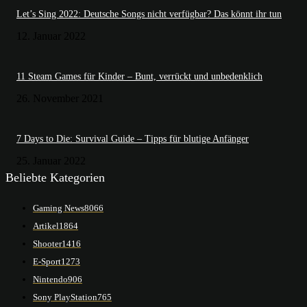
Let’s Sing 2022: Deutsche Songs nicht verfügbar? Das könnt ihr tun
12. Januar 2022
11 Steam Games für Kinder – Bunt, verrückt und unbedenklich
26. November 2021
7 Days to Die: Survival Guide – Tipps für blutige Anfänger
25. Januar 2022
Beliebte Kategorien
Gaming News
8066
Artikel
1864
Shooter
1416
E-Sport
1273
Nintendo
906
Sony PlayStation
765