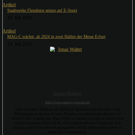
Artikel
Stadtwerke Flensburg setzen auf E-Sport
19. Juli 2023
Artikel
MAG-C wächst: ab 2024 in zwei Hallen der Messe Erfurt
14. Juli 2023
Jonas Walter
https://www.gaming-grounds.de/
Jonas 'Syncerus' Walter ist seit 2010 im E-Sport-Journalismus aktiv. Nach
Beteiligungen an diversen E-Sport-Projekten im redaktionellen Bereich wie
MaseTV, ESC Gaming oder Team Vertex ist Gaming-Grounds.de nun die erste
eigene Konzeption. Diese hat die Vision aktuell relevante Themen aus dem
Gaming- und E-Sport-Bereich aufzugreifen und für Videospielbegeisterte an
einem Ort zu konzentrieren.