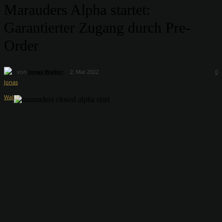
Marauders Alpha startet:
Garantierter Zugang durch Pre-
Order
von
Jonas Walter
2. Mai 2022
0