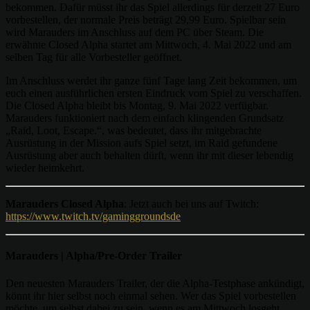
bekommen. Dafür müsst ihr das Spiel allerdings für derzeit 27 Euro
vorbestellen, der normale Preis beträgt 29,99 Euro. Spielbar sein
wird Marauders im Anschluss auf dem PC über Steam. Die
erwähnte Closed Alpha startet am Mittwoch, 4. Mai 2022 und am
selben Tag für alle Vorbesteller geöffnet.
Im Anschluss werdet ihr ganze fünf Tage lang Zeit bekommen, um
euch einen ausführlichen ersten Eindruck vom Spiel zu verschaffen.
Die Closed Alpha bleibt bis Montag, 9. Mai 2022 verfügbar.
Marauders funktioniert nach dem einfach klingenden Grundsatz
„Raid, Loot, Escape.“, was bedeutet, dass ihr mitgebrachte
Ausrüstung in der Mission aufs Spiel setzt, im Raid gefundene
Ausrüstung aber auch behalten dürft, wenn ihr mit dieser lebendig
wieder heimkehrt.
Marauders Closed Alpha
: Jetzt auch bei uns auf Twitch:
https://www.twitch.tv/gaminggroundsde
Marauders | Alpha/Pre-Order Trailer
Den neuesten Marauders Trailer, der die Alpha-Testphase ankündigt,
könnt ihr hier selbst noch einmal sehen. Wer das Spiel vorbestellen
möchte, um selbst dabei zu sein, wenn es am Mittwoch losgeht,