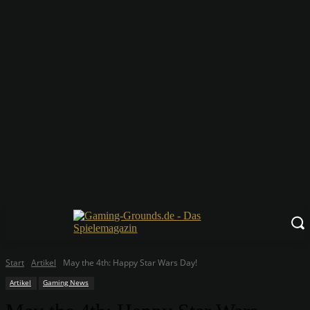
Start
Artikel
May the 4th: Happy Star Wars Day!
Artikel
Gaming News