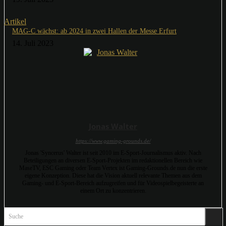
Artikel
MAG-C wächst: ab 2024 in zwei Hallen der Messe Erfurt
14. Juli 2023
Jonas Walter
https://www.gaming-grounds.de/
Jonas 'Syncerus' Walter ist seit 2010 im E-Sport-Journalismus aktiv. Nach
Beteiligungen an diversen E-Sport-Projekten im redaktionellen Bereich wie
MaseTV, ESC Gaming oder Team Vertex ist Gaming-Grounds.de nun die erste
eigene Konzeption. Diese hat die Vision aktuell relevante Themen aus dem
Gaming- und E-Sport-Bereich aufzugreifen und für Videospielbegeisterte an
einem Ort zu konzentrieren.
Suche