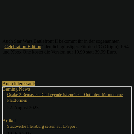
Auch Star Wars Battlefront II bekommt ihr in der sogenannten
„
Celebration Edition
“ deutlich günstiger. Für den PC (Origin), PS4
und Xbox One kostet die Version nur 19,99 statt 39,99 Euro.
Auch interessant:
Gaming News
Quake 2 Remaster: Die Legende ist zurück – Optimiert für moderne
Plattformen
22. August 2023
Artikel
Stadtwerke Flensburg setzen auf E-Sport
19. Juli 2023