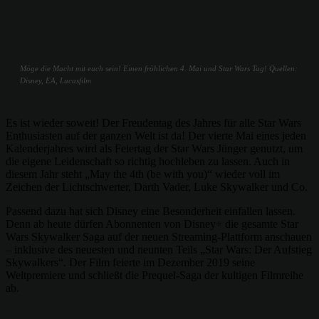
Möge die Macht mit euch sein! Einen fröhlichen 4. Mai und Star Wars Tag! Quellen:
Disney, EA, Lucasfilm
Es ist wieder soweit! Der Freudentag des Jahres für alle Star Wars
Enthusiasten auf der ganzen Welt ist da! Der vierte Mai eines jeden
Kalenderjahres wird als Feiertag der Star Wars Jünger genutzt, um
die eigene Leidenschaft so richtig hochleben zu lassen. Auch in
diesem Jahr steht „May the 4th (be with you)“ wieder voll im
Zeichen der Lichtschwerter, Darth Vader, Luke Skywalker und Co.
Passend dazu hat sich Disney eine Besonderheit einfallen lassen.
Denn ab heute dürfen Abonnenten von Disney+ die gesamte Star
Wars Skywalker Saga auf der neuen Streaming-Plattform anschauen
– inklusive des neuesten und neunten Teils „Star Wars: Der Aufstieg
Skywalkers“. Der Film feierte im Dezember 2019 seine
Weltpremiere und schließt die Prequel-Saga der kultigen Filmreihe
ab.