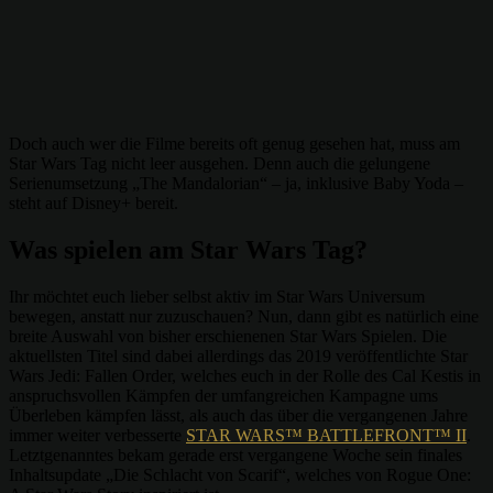
Doch auch wer die Filme bereits oft genug gesehen hat, muss am
Star Wars Tag nicht leer ausgehen. Denn auch die gelungene
Serienumsetzung „The Mandalorian“ – ja, inklusive Baby Yoda –
steht auf Disney+ bereit.
Was spielen am Star Wars Tag?
Ihr möchtet euch lieber selbst aktiv im Star Wars Universum
bewegen, anstatt nur zuzuschauen? Nun, dann gibt es natürlich eine
breite Auswahl von bisher erschienenen Star Wars Spielen. Die
aktuellsten Titel sind dabei allerdings das 2019 veröffentlichte Star
Wars Jedi: Fallen Order, welches euch in der Rolle des Cal Kestis in
anspruchsvollen Kämpfen der umfangreichen Kampagne ums
Überleben kämpfen lässt, als auch das über die vergangenen Jahre
immer weiter verbesserte
STAR WARS™ BATTLEFRONT™ II
.
Letztgenanntes bekam gerade erst vergangene Woche sein finales
Inhaltsupdate „Die Schlacht von Scarif“, welches von Rogue One: