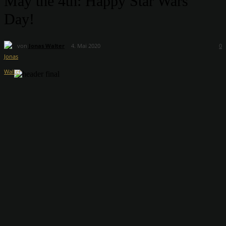
May the 4th: Happy Star Wars
Day!
von
Jonas Walter
4. Mai 2020
0