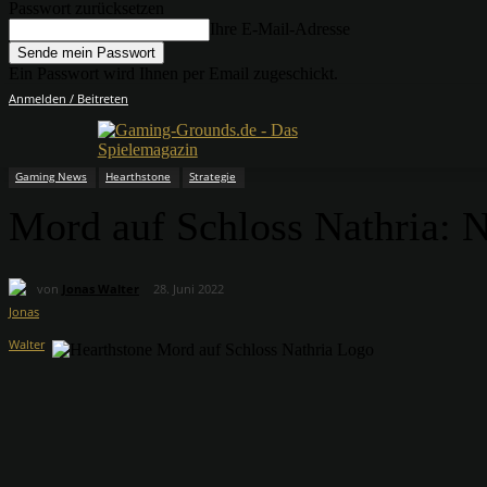
Passwort zurücksetzen
Ihre E-Mail-Adresse
Ein Passwort wird Ihnen per Email zugeschickt.
Anmelden / Beitreten
Gaming News
Hearthstone
Strategie
Mord auf Schloss Nathria: 
von
Jonas Walter
28. Juni 2022