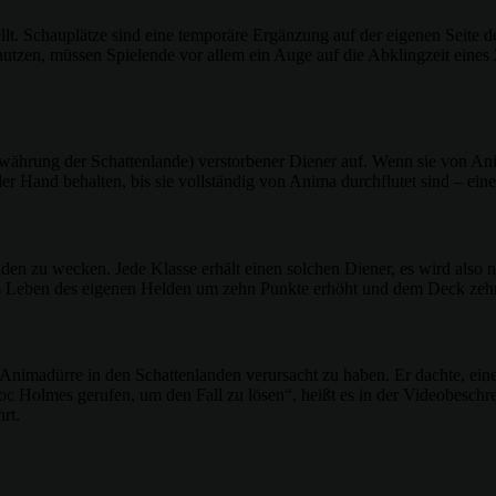
llt. Schauplätze sind eine temporäre Ergänzung auf der eigenen Seite 
 nutzen, müssen Spielende vor allem ein Auge auf die Abklingzeit ein
ährung der Schattenlande) verstorbener Diener auf. Wenn sie von Anim
der Hand behalten, bis sie vollständig von Anima durchflutet sind – ein
den zu wecken. Jede Klasse erhält einen solchen Diener, es wird also 
das Leben des eigenen Helden um zehn Punkte erhöht und dem Deck zehn
 Animadürre in den Schattenlanden verursacht zu haben. Er dachte, ei
c Holmes gerufen, um den Fall zu lösen“, heißt es in der Videobeschre
rt.