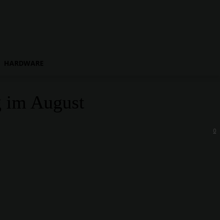
HARDWARE
g im August
0