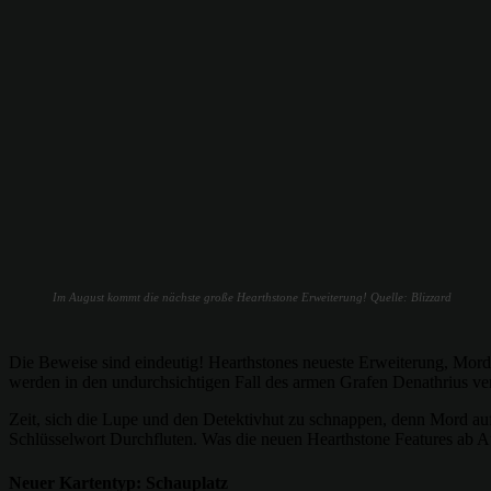
Im August kommt die nächste große Hearthstone Erweiterung! Quelle: Blizzard
Die Beweise sind eindeutig! Hearthstones neueste Erweiterung, Mord a
werden in den undurchsichtigen Fall des armen Grafen Denathrius ver
Zeit, sich die Lupe und den Detektivhut zu schnappen, denn Mord auf
Schlüsselwort Durchfluten. Was die neuen Hearthstone Features ab Augu
Neuer Kartentyp: Schauplatz