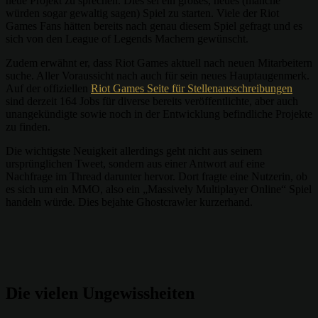
neue Projekt zu sprechen. Dies sei ein großes, neues (manche
würden sogar gewaltig sagen) Spiel zu starten. Viele der Riot
Games Fans hätten bereits nach genau diesem Spiel gefragt und es
sich von den League of Legends Machern gewünscht.
Zudem erwähnt er, dass Riot Games aktuell nach neuen Mitarbeitern
suche. Aller Voraussicht nach auch für sein neues Hauptaugenmerk.
Auf der offiziellen
Riot Games Seite für Stellenausschreibungen
sind derzeit 164 Jobs für diverse bereits veröffentlichte, aber auch
unangekündigte sowie noch in der Entwicklung befindliche Projekte
zu finden.
Die wichtigste Neuigkeit allerdings geht nicht aus seinem
ursprünglichen Tweet, sondern aus einer Antwort auf eine
Nachfrage im Thread darunter hervor. Dort fragte eine Nutzerin, ob
es sich um ein MMO, also ein „Massively Multiplayer Online“ Spiel
handeln würde. Dies bejahte Ghostcrawler kurzerhand.
Die vielen Ungewissheiten