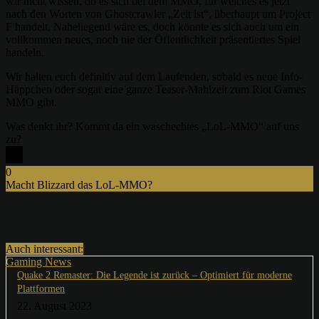
wir nicht wissen, ob es sich bei dem MMO, für welches es jetzt
nach den Worten von Ghostcrawler „Zeit ist“, überhaupt um Project
F handelt. Naheliegend wäre es, doch könnte es sich auch um ein
vollkommen neues, noch nie der Öffentlichkeit präsentiertes Spiel
handeln.
Wir halten euch definitiv auf dem Laufenden, sobald es neue Info-
Häppchen oder sogar eine ganze Teaser-Mahlzeit zum Riot Games
MMO gibt.
Was denkt ihr? Kommt da ein waschechtes „LoL-MMO“ auf uns
zu?
0
Macht Blizzard das LoL-MMO?
x
Auch interessant:
Gaming News
Quake 2 Remaster: Die Legende ist zurück – Optimiert für moderne
Plattformen
22. August 2023