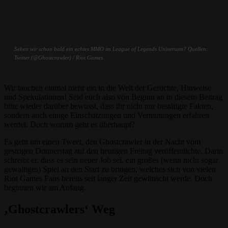
Sehen wir schon bald ein echtes MMO im League of Legends Universum? Quellen:
Twitter (@Ghostcrawler) / Riot Games
Wir tauchen einmal mehr ein in die Welt der Gerüchte, Hinweise
und Spekulationen! Seid euch also von Beginn an in diesem Beitrag
bitte wieder darüber bewusst, dass ihr nicht nur bestätigte Fakten,
sondern auch einige Einschätzungen und Vermutungen erfahren
werdet. Doch worum geht es überhaupt?
Es geht um einen Tweet, den Ghostcrawler in der Nacht vom
gestrigen Donnerstag auf den heutigen Freitag veröffentlichte. Darin
schreibt er, dass es sein neuer Job sei, ein großes (wenn nicht sogar
gewaltiges) Spiel an den Start zu bringen, welches sich von vielen
Riot Games Fans bereits seit langer Zeit gewünscht werde. Doch
beginnen wir am Anfang.
‚Ghostcrawlers‘ Weg