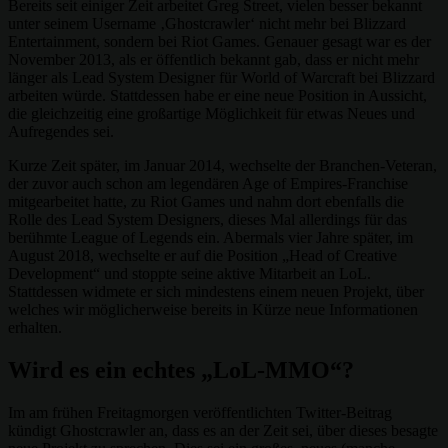
Bereits seit einiger Zeit arbeitet Greg Street, vielen besser bekannt
unter seinem Username ‚Ghostcrawler‘ nicht mehr bei Blizzard
Entertainment, sondern bei Riot Games. Genauer gesagt war es der
November 2013, als er öffentlich bekannt gab, dass er nicht mehr
länger als Lead System Designer für World of Warcraft bei Blizzard
arbeiten würde. Stattdessen habe er eine neue Position in Aussicht,
die gleichzeitig eine großartige Möglichkeit für etwas Neues und
Aufregendes sei.
Kurze Zeit später, im Januar 2014, wechselte der Branchen-Veteran,
der zuvor auch schon am legendären Age of Empires-Franchise
mitgearbeitet hatte, zu Riot Games und nahm dort ebenfalls die
Rolle des Lead System Designers, dieses Mal allerdings für das
berühmte League of Legends ein. Abermals vier Jahre später, im
August 2018, wechselte er auf die Position „Head of Creative
Development“ und stoppte seine aktive Mitarbeit an LoL.
Stattdessen widmete er sich mindestens einem neuen Projekt, über
welches wir möglicherweise bereits in Kürze neue Informationen
erhalten.
Wird es ein echtes „LoL-MMO“?
Im am frühen Freitagmorgen veröffentlichten Twitter-Beitrag
kündigt Ghostcrawler an, dass es an der Zeit sei, über dieses besagte