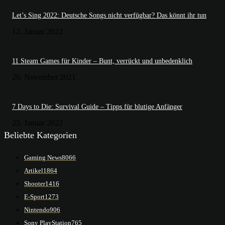
Let’s Sing 2022: Deutsche Songs nicht verfügbar? Das könnt ihr tun
12. Januar 2022
11 Steam Games für Kinder – Bunt, verrückt und unbedenklich
26. November 2021
7 Days to Die: Survival Guide – Tipps für blutige Anfänger
25. Januar 2022
Beliebte Kategorien
Gaming News
8066
Artikel
1864
Shooter
1416
E-Sport
1273
Nintendo
906
Sony PlayStation
765