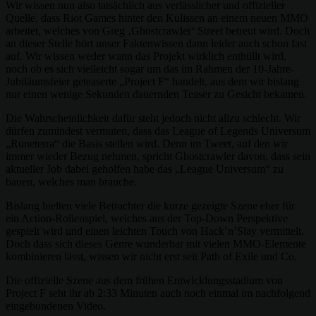
Wir wissen nun also tatsächlich aus verlässlicher und offizieller
Quelle, dass Riot Games hinter den Kulissen an einem neuen MMO
arbeitet, welches von Greg ‚Ghostcrawler‘ Street betreut wird. Doch
an dieser Stelle hört unser Faktenwissen dann leider auch schon fast
auf. Wir wissen weder wann das Projekt wirklich enthüllt wird,
noch ob es sich vielleicht sogar um das im Rahmen der 10-Jahre-
Jubiläumsfeier geteaserte „Project F“ handelt, aus dem wir bislang
nur einen wenige Sekunden dauernden Teaser zu Gesicht bekamen.
Die Wahrscheinlichkeit dafür steht jedoch nicht allzu schlecht. Wir
dürfen zumindest vermuten, dass das League of Legends Universum
„Runeterra“ die Basis stellen wird. Denn im Tweet, auf den wir
immer wieder Bezug nehmen, spricht Ghostcrawler davon, dass sein
aktueller Job dabei geholfen habe das „League Universum“ zu
bauen, welches man brauche.
Bislang hielten viele Betrachter die kurze gezeigte Szene eher für
ein Action-Rollenspiel, welches aus der Top-Down Perspektive
gespielt wird und einen leichten Touch von Hack’n’Slay vermittelt.
Doch dass sich dieses Genre wunderbar mit vielen MMO-Elemente
kombinieren lässt, wissen wir nicht erst seit Path of Exile und Co.
Die offizielle Szene aus dem frühen Entwicklungsstadium von
Project F seht ihr ab 2:33 Minuten auch noch einmal im nachfolgend
eingebundenen Video.