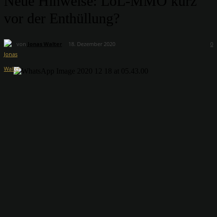
Neue Hinweise: LoL-MMO kurz
vor der Enthüllung?
von
Jonas Walter
18. Dezember 2020
0