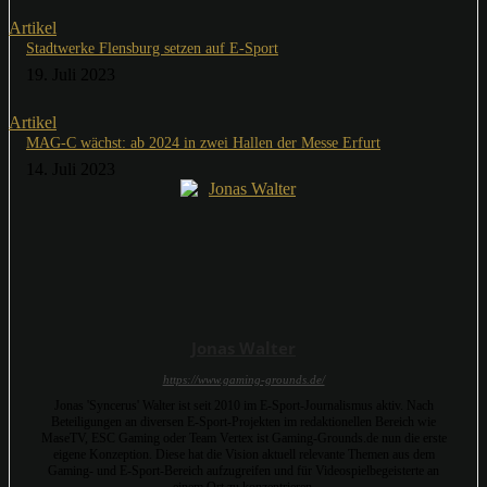
Artikel
Stadtwerke Flensburg setzen auf E-Sport
19. Juli 2023
Artikel
MAG-C wächst: ab 2024 in zwei Hallen der Messe Erfurt
14. Juli 2023
Jonas Walter
https://www.gaming-grounds.de/
Jonas 'Syncerus' Walter ist seit 2010 im E-Sport-Journalismus aktiv. Nach
Beteiligungen an diversen E-Sport-Projekten im redaktionellen Bereich wie
MaseTV, ESC Gaming oder Team Vertex ist Gaming-Grounds.de nun die erste
eigene Konzeption. Diese hat die Vision aktuell relevante Themen aus dem
Gaming- und E-Sport-Bereich aufzugreifen und für Videospielbegeisterte an
einem Ort zu konzentrieren.