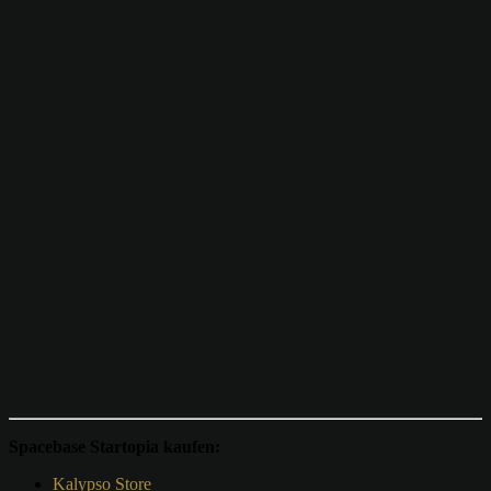
Spacebase Startopia kaufen:
Kalypso Store