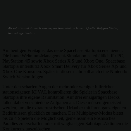
Ab sofort könnt ihr euch eure eigene Raumstation bauen. Quelle: Kalypso Media,
Realmforge Studios
Am heutigen Freitag ist das neue Spacebase Startopia erschienen.
Die bunte Weltraum-Management-Simulation ist erhältlich für PC,
PlayStation 4|5 sowie Xbox Series X|S und Xbox One. Spacebase
Startopia unterstützt Xbox Smart Delivery für Xbox Series X|S und
Xbox One Konsolen. Später in diesem Jahr soll auch eine Nintendo
Switch Version folgen.
Unter den scharfen Augen der mehr oder weniger hilfreichen
stationseigenen KI VAL kontrollieren die Spieler in Spacebase
Startopia ihre eigene Raumstation. Auf drei einzigartigen Decks
fallen dabei verschiedene Aufgaben an. Diese müssen gemeistert
werden, um die extraterrestrischen Urlauber mit ihren ganz eigenen
Bedürfnissen glücklich zu machen. Der Multiplayer-Modus bietet
bis zu 4 Spielern die Möglichkeit, gemeinsam ein kosmisches
Paradies zu erschaffen oder mit waghalsigen Sabotage-Aktionen die
Konkurrenz auszulöschen.