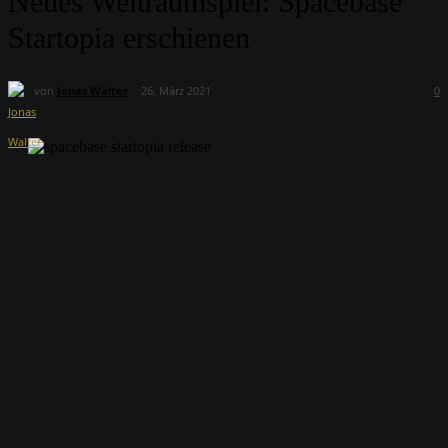
Neues Weltraumspiel: Spacebase
Startopia erschienen
von
Jonas Walter
26. März 2021
0