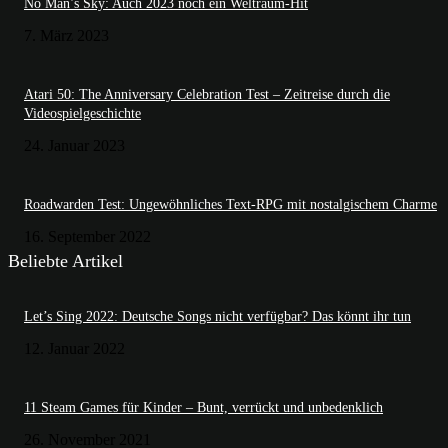
No Man’s Sky: Auch 2023 noch ein Weltraum-Hit
7. März 2023
Atari 50: The Anniversary Celebration Test – Zeitreise durch die
Videospielgeschichte
24. Januar 2023
Roadwarden Test: Ungewöhnliches Text-RPG mit nostalgischem Charme
16. September 2022
Beliebte Artikel
Let’s Sing 2022: Deutsche Songs nicht verfügbar? Das könnt ihr tun
12. Januar 2022
11 Steam Games für Kinder – Bunt, verrückt und unbedenklich
26. November 2021