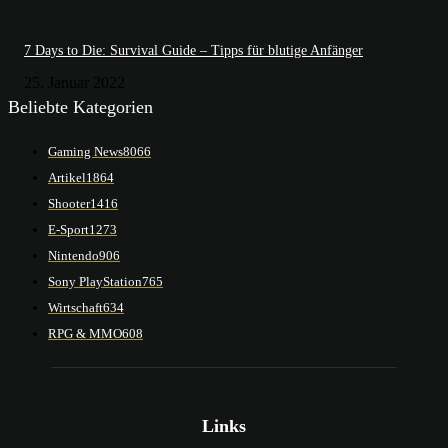
7 Days to Die: Survival Guide – Tipps für blutige Anfänger
25. Januar 2022
Beliebte Kategorien
Gaming News
8066
Artikel
1864
Shooter
1416
E-Sport
1273
Nintendo
906
Sony PlayStation
765
Wirtschaft
634
RPG & MMO
608
Links