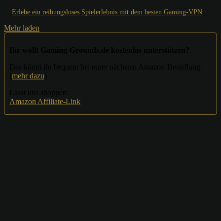
Erlebe ein reibungsloses Spielerlebnis mit dem besten Gaming-VPN
Mehr laden
Ihr wollt Gaming-Grounds.de kostenlos unterstützen?
Das könnt ihr bequem bei eurer nächsten Amazon-Bestellung.
(
mehr dazu
)
Lasst uns shoppen:
Amazon Affiliate-Link