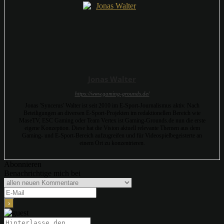
Jonas Walter
https://www.gaming-grounds.de/
Jonas 'Syncerus' Walter ist seit 2010 im E-Sport-Journalismus aktiv. Nach
Beteiligungen an diversen E-Sport-Projekten im redaktionellen Bereich wie
MaseTV, ESC Gaming oder Team Vertex ist Gaming-Grounds.de nun die erste
eigene Konzeption. Diese hat die Vision aktuell relevante Themen aus dem
Gaming- und E-Sport-Bereich aufzugreifen und für Videospielbegeisterte an
einem Ort zu konzentrieren.
Abonnieren
Benachrichtige mich bei