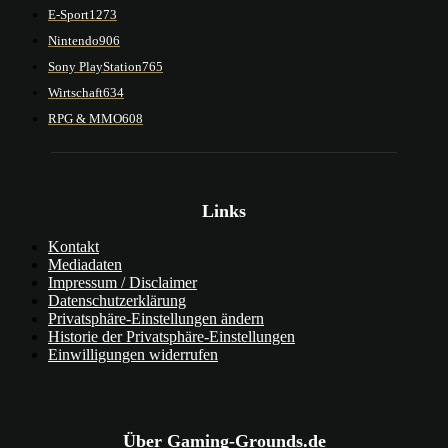
E-Sport
1273
Nintendo
906
Sony PlayStation
765
Wirtschaft
634
RPG & MMO
608
Links
Kontakt
Mediadaten
Impressum / Disclaimer
Datenschutzerklärung
Privatsphäre-Einstellungen ändern
Historie der Privatsphäre-Einstellungen
Einwilligungen widerrufen
Über Gaming-Grounds.de