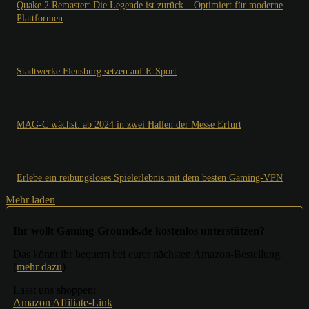
Quake 2 Remaster: Die Legende ist zurück – Optimiert für moderne
Plattformen
Stadtwerke Flensburg setzen auf E-Sport
MAG-C wächst: ab 2024 in zwei Hallen der Messe Erfurt
Erlebe ein reibungsloses Spielerlebnis mit dem besten Gaming-VPN
Mehr laden
Ihr wollt Gaming-Grounds.de kostenlos unterstützen?
Das könnt ihr bequem bei eurer nächsten Amazon-Bestellung.
(
mehr dazu
)
Lasst uns shoppen:
Amazon Affiliate-Link