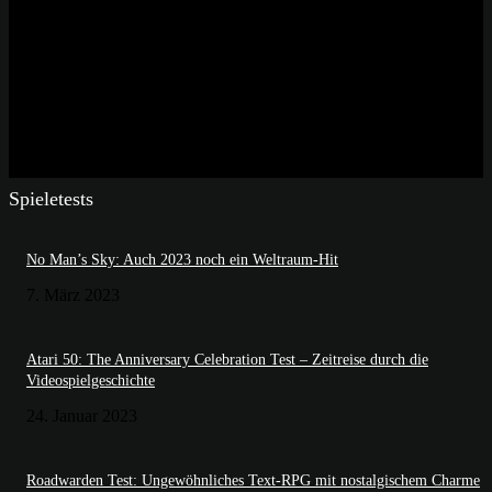
Spieletests
No Man’s Sky: Auch 2023 noch ein Weltraum-Hit
7. März 2023
Atari 50: The Anniversary Celebration Test – Zeitreise durch die
Videospielgeschichte
24. Januar 2023
Roadwarden Test: Ungewöhnliches Text-RPG mit nostalgischem Charme