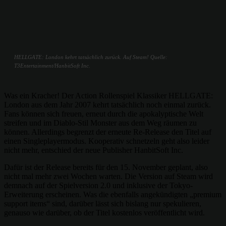
HELLGATE: London kehrt tatsächlich zurück. Auf Steam! Quelle:
T3Entertainment/HanbitSoft Inc.
Was ein Kracher! Der Action Rollenspiel Klassiker HELLGATE:
London aus dem Jahr 2007 kehrt tatsächlich noch einmal zurück.
Fans können sich freuen, erneut durch die apokalyptische Welt
streifen und im Diablo-Stil Monster aus dem Weg räumen zu
können. Allerdings begrenzt der erneute Re-Release den Titel auf
einen Singleplayermodus. Kooperativ schnetzeln geht also leider
nicht mehr, entschied der neue Publisher HanbitSoft Inc.
Dafür ist der Release bereits für den 15. November geplant, also
nicht mal mehr zwei Wochen warten. Die Version auf Steam wird
demnach auf der Spielversion 2.0 und inklusive der Tokyo-
Erweiterung erscheinen. Was die ebenfalls angekündigten „premium
support items“ sind, darüber lässt sich bislang nur spekulieren,
genauso wie darüber, ob der Titel kostenlos veröffentlicht wird.