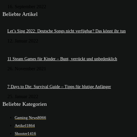
16. September 2022
Beliebte Artikel
Let’s Sing 2022: Deutsche Songs nicht verfügbar? Das könnt ihr tun
12. Januar 2022
11 Steam Games für Kinder – Bunt, verrückt und unbedenklich
26. November 2021
7 Days to Die: Survival Guide – Tipps für blutige Anfänger
25. Januar 2022
Beliebte Kategorien
Gaming News
8066
Artikel
1864
Shooter
1416