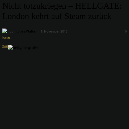
Nicht totzukriegen – HELLGATE:
London kehrt auf Steam zurück
von
Jonas Walter
1. November 2018
0