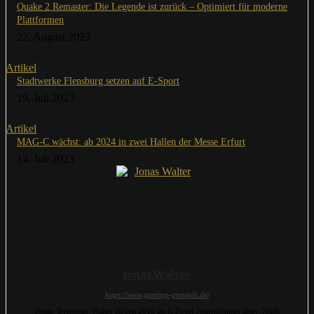
Quake 2 Remaster: Die Legende ist zurück – Optimiert für moderne
Plattformen
22. August 2023
Artikel
Stadtwerke Flensburg setzen auf E-Sport
19. Juli 2023
Artikel
MAG-C wächst: ab 2024 in zwei Hallen der Messe Erfurt
14. Juli 2023
Jonas Walter
https://www.gaming-grounds.de/
Jonas 'Syncerus' Walter ist seit 2010 im E-Sport-Journalismus aktiv. Nach