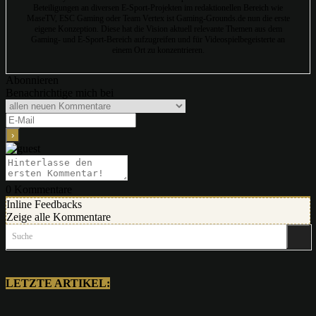
Beteiligungen an diversen E-Sport-Projekten im redaktionellen Bereich wie
MaseTV, ESC Gaming oder Team Vertex ist Gaming-Grounds.de nun die erste
eigene Konzeption. Diese hat die Vision aktuell relevante Themen aus dem
Gaming- und E-Sport-Bereich aufzugreifen und für Videospielbegeisterte an
einem Ort zu konzentrieren.
Abonnieren
Benachrichtige mich bei
0
Kommentare
Inline Feedbacks
Zeige alle Kommentare
Suche
LETZTE ARTIKEL: