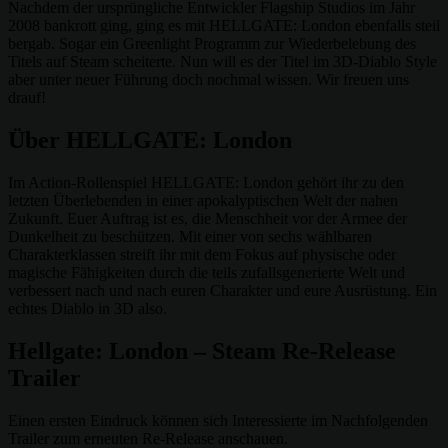
Nachdem der ursprüngliche Entwickler Flagship Studios im Jahr
2008 bankrott ging, ging es mit HELLGATE: London ebenfalls steil
bergab. Sogar ein Greenlight Programm zur Wiederbelebung des
Titels auf Steam scheiterte. Nun will es der Titel im 3D-Diablo Style
aber unter neuer Führung doch nochmal wissen. Wir freuen uns
drauf!
Über HELLGATE: London
Im Action-Rollenspiel HELLGATE: London gehört ihr zu den
letzten Überlebenden in einer apokalyptischen Welt der nahen
Zukunft. Euer Auftrag ist es, die Menschheit vor der Armee der
Dunkelheit zu beschützen. Mit einer von sechs wählbaren
Charakterklassen streift ihr mit dem Fokus auf physische oder
magische Fähigkeiten durch die teils zufallsgenerierte Welt und
verbessert nach und nach euren Charakter und eure Ausrüstung. Ein
echtes Diablo in 3D also.
Hellgate: London – Steam Re-Release
Trailer
Einen ersten Eindruck können sich Interessierte im Nachfolgenden
Trailer zum erneuten Re-Release anschauen.