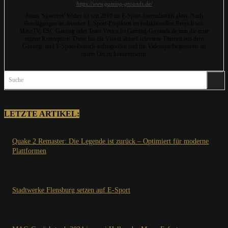
https://www.gaming-grounds.de/
Jonas 'Syncerus' Walter ist seit 2010 im E-Sport-Journalismus aktiv. Nach
Beteiligungen an diversen E-Sport-Projekten im redaktionellen Bereich wie
MaseTV, ESC Gaming oder Team Vertex ist Gaming-Grounds.de nun die erste
eigene Konzeption. Diese hat die Vision aktuell relevante Themen aus dem
Gaming- und E-Sport-Bereich aufzugreifen und für Videospielbegeisterte an
einem Ort zu konzentrieren.
Suche
LETZTE ARTIKEL:
Quake 2 Remaster: Die Legende ist zurück – Optimiert für moderne
Plattformen
Stadtwerke Flensburg setzen auf E-Sport