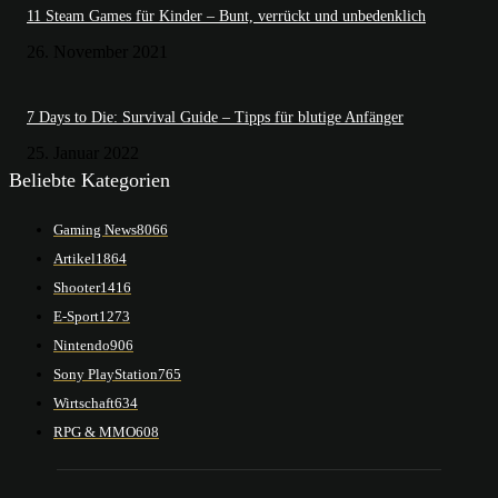
11 Steam Games für Kinder – Bunt, verrückt und unbedenklich
26. November 2021
7 Days to Die: Survival Guide – Tipps für blutige Anfänger
25. Januar 2022
Beliebte Kategorien
Gaming News
8066
Artikel
1864
Shooter
1416
E-Sport
1273
Nintendo
906
Sony PlayStation
765
Wirtschaft
634
RPG & MMO
608