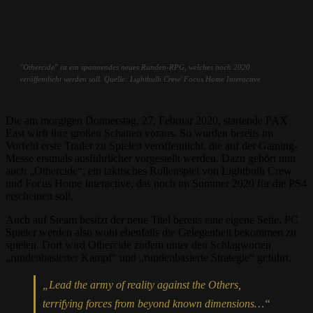
"Othercide" ist ein spannendes neues Runden-RPG, welches noch 2020
veröffentlicht werden soll. Quelle: Lightbulb Crew/ Focus Home Interactive
Die am morgigen Donnerstag, 27. Februar 2020, startende PAX
East wirft ihre großen Schatten voraus. So wurden bereits im
Vorfeld erste Trailer zu Spielen veröffentlicht, die auf der Gaming-
Messe erstmals ausführlicher vorgestellt werden. Dazu gehört nun
auch „Othercide“, ein taktisches Rollenspiel von Lightbulb Crew
und Focus Home Interactive, das noch im Sommer 2020 für die PS4
erscheinen soll.
Auch auf Steam besitzt der neue Titel bereits eine eigene Seite, PC
Spieler werden also wohl ebenfalls die Gelegenheit bekommen zu
spielen. Dort wird Othercide zudem unter den Schlagworten
„rundenbasierter Kampf“ und „rundenbasierte Strategie“ geführt.
„Lead the army of reality against the Others,
terrifying forces from beyond known dimensions…“