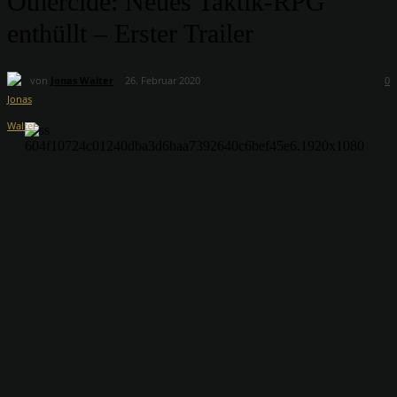
Othercide: Neues Taktik-RPG
enthüllt – Erster Trailer
von
Jonas Walter
26. Februar 2020
0