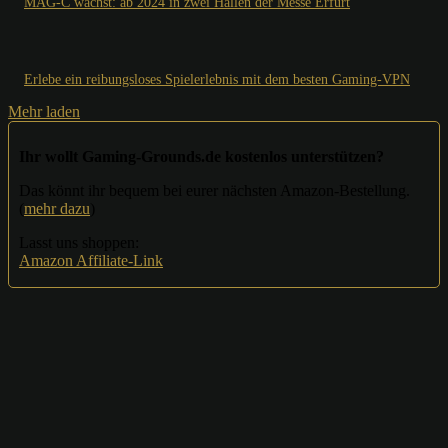
MAG-C wächst: ab 2024 in zwei Hallen der Messe Erfurt
Erlebe ein reibungsloses Spielerlebnis mit dem besten Gaming-VPN
Mehr laden
Ihr wollt Gaming-Grounds.de kostenlos unterstützen?
Das könnt ihr bequem bei eurer nächsten Amazon-Bestellung.
(
mehr dazu
)
Lasst uns shoppen:
Amazon Affiliate-Link