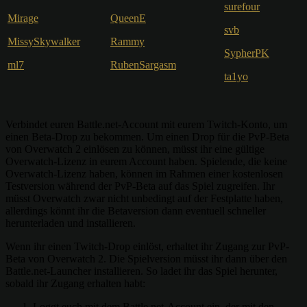
surefour
Mirage
QueenE
svb
MissySkywalker
Rammy
SypherPK
ml7
RubenSargasm
ta1yo
Verbindet euren Battle.net-Account mit eurem Twitch-Konto, um
einen Beta-Drop zu bekommen. Um einen Drop für die PvP-Beta
von Overwatch 2 einlösen zu können, müsst ihr eine gültige
Overwatch-Lizenz in eurem Account haben. Spielende, die keine
Overwatch-Lizenz haben, können im Rahmen einer kostenlosen
Testversion während der PvP-Beta auf das Spiel zugreifen. Ihr
müsst Overwatch zwar nicht unbedingt auf der Festplatte haben,
allerdings könnt ihr die Betaversion dann eventuell schneller
herunterladen und installieren.
Wenn ihr einen Twitch-Drop einlöst, erhaltet ihr Zugang zur PvP-
Beta von Overwatch 2. Die Spielversion müsst ihr dann über den
Battle.net-Launcher installieren. So ladet ihr das Spiel herunter,
sobald ihr Zugang erhalten habt:
Loggt euch mit dem Battle.net-Account ein, der mit den