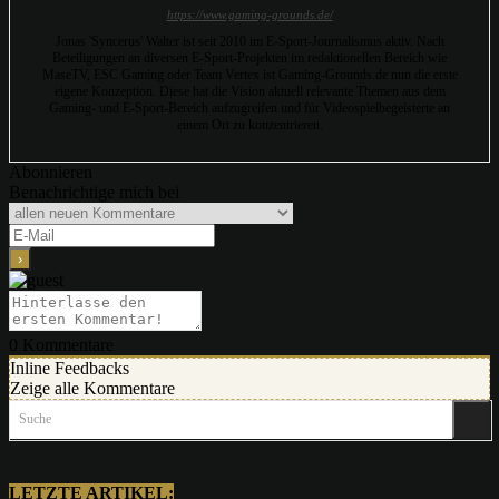
https://www.gaming-grounds.de/
Jonas 'Syncerus' Walter ist seit 2010 im E-Sport-Journalismus aktiv. Nach
Beteiligungen an diversen E-Sport-Projekten im redaktionellen Bereich wie
MaseTV, ESC Gaming oder Team Vertex ist Gaming-Grounds.de nun die erste
eigene Konzeption. Diese hat die Vision aktuell relevante Themen aus dem
Gaming- und E-Sport-Bereich aufzugreifen und für Videospielbegeisterte an
einem Ort zu konzentrieren.
Abonnieren
Benachrichtige mich bei
0
Kommentare
Inline Feedbacks
Zeige alle Kommentare
Suche
LETZTE ARTIKEL: