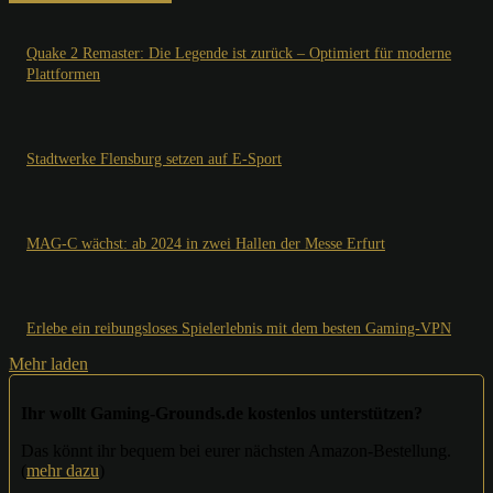
Quake 2 Remaster: Die Legende ist zurück – Optimiert für moderne
Plattformen
Stadtwerke Flensburg setzen auf E-Sport
MAG-C wächst: ab 2024 in zwei Hallen der Messe Erfurt
Erlebe ein reibungsloses Spielerlebnis mit dem besten Gaming-VPN
Mehr laden
Ihr wollt Gaming-Grounds.de kostenlos unterstützen?
Das könnt ihr bequem bei eurer nächsten Amazon-Bestellung.
(
mehr dazu
)