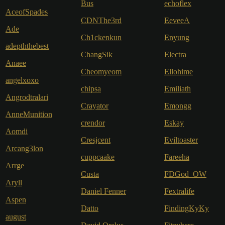
Bus
echoflex
AceofSpades
CDNThe3rd
EeveeA
Ade
Ch1ckenkun
Enyung
adepththebest
ChangSik
Electra
Anaee
Cheomyeom
Ellohime
angelxoxo
chipsa
Emiliath
Angrodtralari
Crayator
Emongg
AnneMunition
crendor
Eskay
Aomdi
Cresjcent
Eviltoaster
Arcang3lon
cuppcaake
Fareeha
Arrge
Custa
FDGod_OW
Aryll
Daniel Fenner
Fextralife
Aspen
Datto
FindingKyKy
august