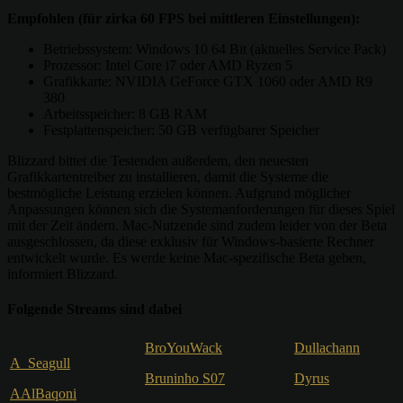
Empfohlen (für zirka 60 FPS bei mittleren Einstellungen):
Betriebssystem: Windows 10 64 Bit (aktuelles Service Pack)
Prozessor: Intel Core i7 oder AMD Ryzen 5
Grafikkarte: NVIDIA GeForce GTX 1060 oder AMD R9
380
Arbeitsspeicher: 8 GB RAM
Festplattenspeicher: 50 GB verfügbarer Speicher
Blizzard bittet die Testenden außerdem, den neuesten
Grafikkartentreiber zu installieren, damit die Systeme die
bestmögliche Leistung erzielen können. Aufgrund möglicher
Anpassungen können sich die Systemanforderungen für dieses Spiel
mit der Zeit ändern. Mac-Nutzende sind zudem leider von der Beta
ausgeschlossen, da diese exklusiv für Windows-basierte Rechner
entwickelt wurde. Es werde keine Mac-spezifische Beta geben,
informiert Blizzard.
Folgende Streams sind dabei
BroYouWack
Dullachann
A_Seagull
Bruninho S07
Dyrus
AAlBaqoni