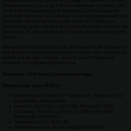
Denkt trotzdem daran, dass ihr eine gültige Version von Overwatch
installieren müsst, um an der PvP-Beta teilnehmen zu können. Wer
zur PvP-Beta eingeladen wurde und keine Lizenz hat, kann das
Spiel in der Betaphase als kostenlose Testversion herunterladen und
installieren. Die erste Beta ist aktuell nur für PC verfügbar, in
späteren Tests wolle man aber auch Spielende auf den Konsolen mit
einbeziehen. Es sind also nach der PvP-Beta definitiv weitere Tests
geplant.
Blizzard behält sich explizit vor, die Rahmenzeiten der Overwatch 2
Beta je nach Testverlauf spontan noch zu ändern. Nie vergessen: Es
handelt sich um eine Testphase, in der es noch Probleme und
technische Komplikationen geben kann.
Overwatch 2 PvP-Beta Systemanforderungen
Minimum (für zirka 30 FPS):
Betriebssystem: Windows 7 / Windows 8 / Windows 10 64
Bit (aktuelles Service Pack)
Prozessor: Intel Core i3 oder AMD Phenom X3 8650
Grafikkarte: NVIDIA GeForce GTX 600-Serie, AMD
Radeon HD 7000-Serie
Arbeitsspeicher: 6 GB RAM
Festplattenspeicher: 50 GB verfügbarer Speicher