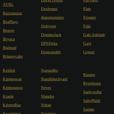
David Orelus
Fitzyhere
AVRL
Dexbonus
Flats
Bazzagazza
dianamonsters
Frogger
BeaPlays
Dohyeon
Fuki
Beaver
DominoJack
Gale Adelade
Beyaca
DPSDeku
Gavi
Bighead
Dragoneddy
Geguri
Briggsycake
Kephrii
Namunlbo
Runner
Kimjaewon
Narullsbackyard
Ryujehong
Kimtongsoo
Neves
Saebyeolbe
Kragie
Niandra
SaltyPhish
KristenRae
Nitrao
Samito
Kssarplayz
Noserino