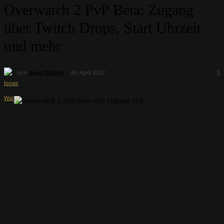
Overwatch 2 PvP Beta: Zugang
über Twitch Drops, Start Uhrzeit
und mehr
von
Jonas Walter
26. April 2022
0