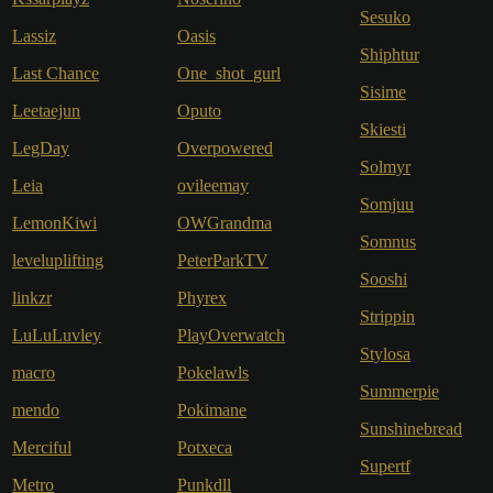
Sesuko
Lassiz
Oasis
Shiphtur
Last Chance
One_shot_gurl
Sisime
Leetaejun
Oputo
Skiesti
LegDay
Overpowered
Solmyr
Leia
ovileemay
Somjuu
LemonKiwi
OWGrandma
Somnus
leveluplifting
PeterParkTV
Sooshi
linkzr
Phyrex
Strippin
LuLuLuvley
PlayOverwatch
Stylosa
macro
Pokelawls
Summerpie
mendo
Pokimane
Sunshinebread
Merciful
Potxeca
Supertf
Metro
Punkdll