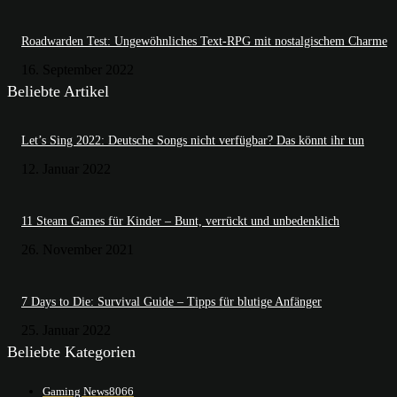
Roadwarden Test: Ungewöhnliches Text-RPG mit nostalgischem Charme
16. September 2022
Beliebte Artikel
Let’s Sing 2022: Deutsche Songs nicht verfügbar? Das könnt ihr tun
12. Januar 2022
11 Steam Games für Kinder – Bunt, verrückt und unbedenklich
26. November 2021
7 Days to Die: Survival Guide – Tipps für blutige Anfänger
25. Januar 2022
Beliebte Kategorien
Gaming News
8066