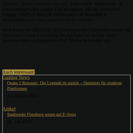
Fortress 2 Klon verschrien hat sich „Onlywatch“ mittlerweile zu
einem erfolgreichen eSport Titel gemausert. Mit der Overwatch
League schafft es Blizzard insbesondere als Branding in
Nordamerika auf einen neuen Level des eSports.
Im Rahmen der BlizzCon 2019 kündigten die Entwickler zudem mit
Overwatch 2 eine Fortsetzung für das Spiel an, welche unter
anderem einen umfangreichen PvE Modus beinhalten soll.
Auch interessant:
Gaming News
Quake 2 Remaster: Die Legende ist zurück – Optimiert für moderne
Plattformen
22. August 2023
Artikel
Stadtwerke Flensburg setzen auf E-Sport
19. Juli 2023