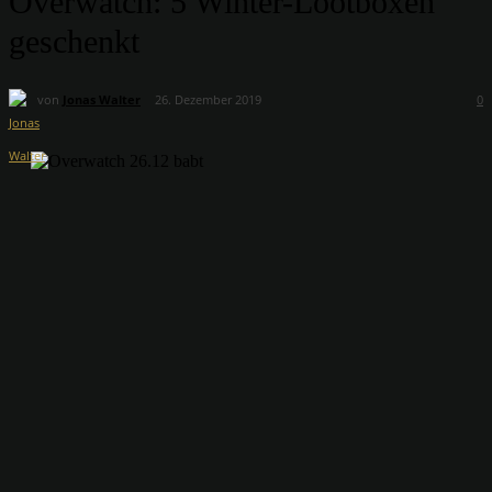
Overwatch: 5 Winter-Lootboxen
geschenkt
von
Jonas Walter
26. Dezember 2019
0