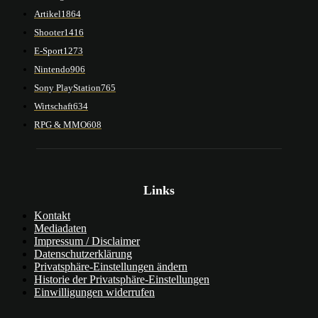
Artikel
1864
Shooter
1416
E-Sport
1273
Nintendo
906
Sony PlayStation
765
Wirtschaft
634
RPG & MMO
608
Links
Kontakt
Mediadaten
Impressum / Disclaimer
Datenschutzerklärung
Privatsphäre-Einstellungen ändern
Historie der Privatsphäre-Einstellungen
Einwilligungen widerrufen