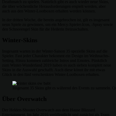
Deathmatch zu spielen. Natürlich gibt es auch wieder neue Skins,
die über wöchentliche Herausforderungen erspielt werden, aber
auch aus den Winter-Lootboxen erhalten werden können.
In der dritten Woche, die bereits angebrochen ist, gilt es insgesamt
neun Spiele zu gewinnen, um ein Mercy-Spieler-Icon, -Spray sowie
den Schneeengel Skin für die Heilerin freizuschalten.
Winter-Skins
Insgesamt warten in der Winter-Saison 35 spezielle Skins auf die
Spieler. Fast jeder Charakter bekommt ein Design im Weihnachts-
Setting. Hinzu kommen zahlreiche Intros und Emotes. Pünktlich
zum Winter-Wunderland 2019 haben es auch sieben komplett neue
Skins in die Auswahl geschafft. Auch diese könnt ihr mit etwas
Glück in den fünf verschenkten Winter-Lootboxen erhalten.
Insgesamt 35 Skins gibt es während des Events zu sammeln. Qu
Über Overwatch
Der Helden-Shooter Overwatch aus dem Hause Blizzard
Entertainment. Im Jahr 2016 veröffentlicht und zunächst als Team