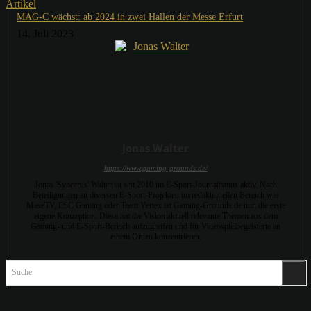
Artikel
MAG-C wächst: ab 2024 in zwei Hallen der Messe Erfurt
14. Juli 2023
Jonas Walter
https://www.gaming-grounds.de/
Jonas 'Syncerus' Walter ist seit 2010 im E-Sport-Journalismus aktiv. Nach
Beteiligungen an diversen E-Sport-Projekten im redaktionellen Bereich wie
MaseTV, ESC Gaming oder Team Vertex ist Gaming-Grounds.de nun die erste
eigene Konzeption. Diese hat die Vision aktuell relevante Themen aus dem
Gaming- und E-Sport-Bereich aufzugreifen und für Videospielbegeisterte an
einem Ort zu konzentrieren.
Suche