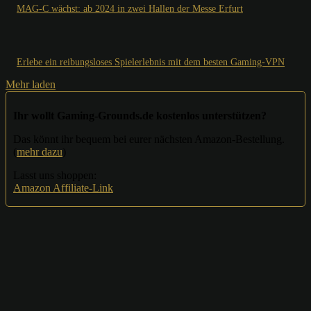
MAG-C wächst: ab 2024 in zwei Hallen der Messe Erfurt
Erlebe ein reibungsloses Spielerlebnis mit dem besten Gaming-VPN
Mehr laden
Ihr wollt Gaming-Grounds.de kostenlos unterstützen?
Das könnt ihr bequem bei eurer nächsten Amazon-Bestellung.
(
mehr dazu
)
Lasst uns shoppen:
Amazon Affiliate-Link