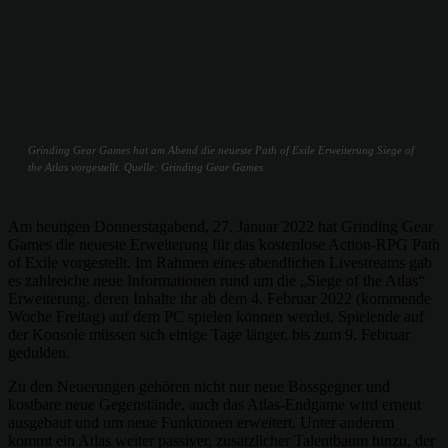
Grinding Gear Games hat am Abend die neueste Path of Exile Erweiterung Siege of
the Atlas vorgestellt. Quelle: Grinding Gear Games
Am heutigen Donnerstagabend, 27. Januar 2022 hat Grinding Gear
Games die neueste Erweiterung für das kostenlose Action-RPG Path
of Exile vorgestellt. Im Rahmen eines abendlichen Livestreams gab
es zahlreiche neue Informationen rund um die „Siege of the Atlas“
Erweiterung, deren Inhalte ihr ab dem 4. Februar 2022 (kommende
Woche Freitag) auf dem PC spielen können werdet. Spielende auf
der Konsole müssen sich einige Tage länger, bis zum 9. Februar
gedulden.
Zu den Neuerungen gehören nicht nur neue Bossgegner und
kostbare neue Gegenstände, auch das Atlas-Endgame wird erneut
ausgebaut und um neue Funktionen erweitert. Unter anderem
kommt ein Atlas weiter passiver, zusätzlicher Talentbaum hinzu, der