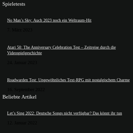
Spieletests
No Man’s Sky: Auch 2023 noch ein Weltraum-Hit
7. März 2023
Atari 50: The Anniversary Celebration Test – Zeitreise durch die
Videospielgeschichte
24. Januar 2023
Roadwarden Test: Ungewöhnliches Text-RPG mit nostalgischem Charme
16. September 2022
Beliebte Artikel
Let’s Sing 2022: Deutsche Songs nicht verfügbar? Das könnt ihr tun
12. Januar 2022