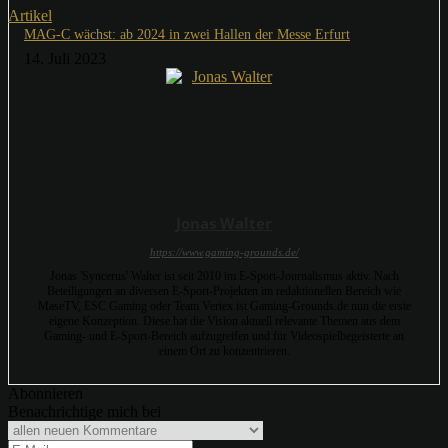
Artikel
MAG-C wächst: ab 2024 in zwei Hallen der Messe Erfurt
14. Juli 2023
Jonas Walter
https://www.gaming-grounds.de/
Jonas 'Syncerus' Walter ist seit 2010 im E-Sport-Journalismus aktiv. Nach
Beteiligungen an diversen E-Sport-Projekten im redaktionellen Bereich wie
MaseTV, ESC Gaming oder Team Vertex ist Gaming-Grounds.de nun die erste
eigene Konzeption. Diese hat die Vision aktuell relevante Themen aus dem
Gaming- und E-Sport-Bereich aufzugreifen und für Videospielbegeisterte an
einem Ort zu konzentrieren.
Abonnieren
Benachrichtige mich bei