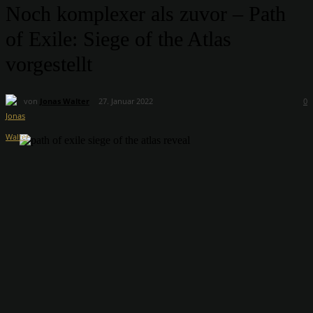
Noch komplexer als zuvor – Path
of Exile: Siege of the Atlas
vorgestellt
von
Jonas Walter
27. Januar 2022
0