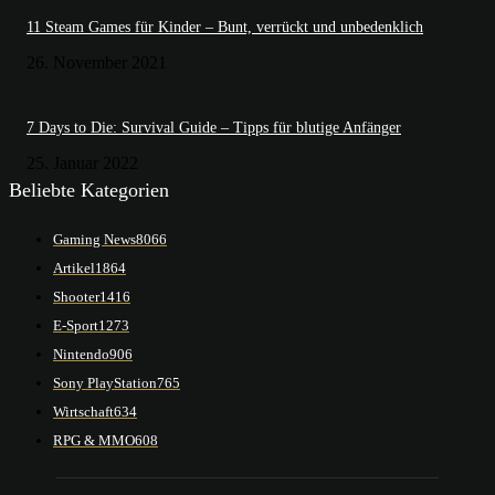
11 Steam Games für Kinder – Bunt, verrückt und unbedenklich
26. November 2021
7 Days to Die: Survival Guide – Tipps für blutige Anfänger
25. Januar 2022
Beliebte Kategorien
Gaming News
8066
Artikel
1864
Shooter
1416
E-Sport
1273
Nintendo
906
Sony PlayStation
765
Wirtschaft
634
RPG & MMO
608