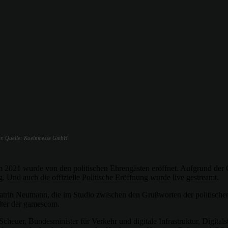
ier. Quelle: Koelnmesse GmbH
m 2021 wurde von den politischen Ehrengästen eröffnet. Aufgrund der
ung. Und auch die offizielle Politische Eröffnung wurde live gestreamt.
rin Neumann, die im Studio zwischen den Grußworten der politischen 
lter der gamescom.
cheuer, Bundesminister für Verkehr und digitale Infrastruktur, Digital