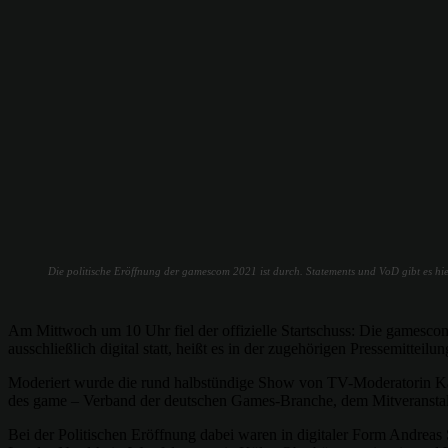
Die politische Eröffnung der gamescom 2021 ist durch. Statements und VoD gibt es h
Am Mittwoch um 10 Uhr fiel der offizielle Startschuss: Die gamesco
ausschließlich digital statt, heißt es in der zugehörigen Pressemitteil
Moderiert wurde die rund halbstündige Show von TV-Moderatorin Kat
des game – Verband der deutschen Games-Branche, dem Mitveransta
Bei der Politischen Eröffnung dabei waren in digitaler Form Andreas S