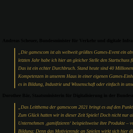
Andreas Scheuer, Bundesminister für Verkehr und digitale Infra
„Die gamescom ist als weltweit größtes Games-Event ein abs
letzten Jahr habe ich hier an gleicher Stelle den Startschus
Das ist ein echter Durchbruch. Stand heute sind 40 Millionen
Kompetenzen in unserem Haus in einer eigenen Games-Einheit
es in Bildung, Industrie und Wissenschaft oder einfach in unse
Dorothee Bär, Staatsministerin für Digitalisierung in der Bundes
„Das Leitthema der gamescom 2021 bringt es auf den Punkt:
Zum Glück hatten wir in dieser Zeit Spiele! Doch nicht nur
Unternehmen ‚gamifizieren‘ beispielsweise ihre Produkte – v
Bildung: Denn das Motivierende an Spielen wirkt sich hier d