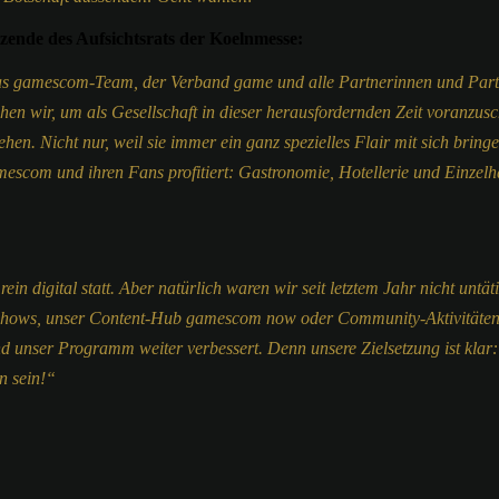
zende des Aufsichtsrats der Koelnmesse:
 das gamescom-Team, der Verband game und alle Partnerinnen und Part
en wir, um als Gesellschaft in dieser herausfordernden Zeit voranzusch
n. Nicht nur, weil sie immer ein ganz spezielles Flair mit sich bring
mescom und ihren Fans profitiert: Gastronomie, Hotellerie und Einzelha
in digital statt. Aber natürlich waren wir seit letztem Jahr nicht unt
e Shows, unser Content-Hub gamescom now oder Community-Aktivitäten
d unser Programm weiter verbessert. Denn unsere Zielsetzung ist klar:
on sein!“