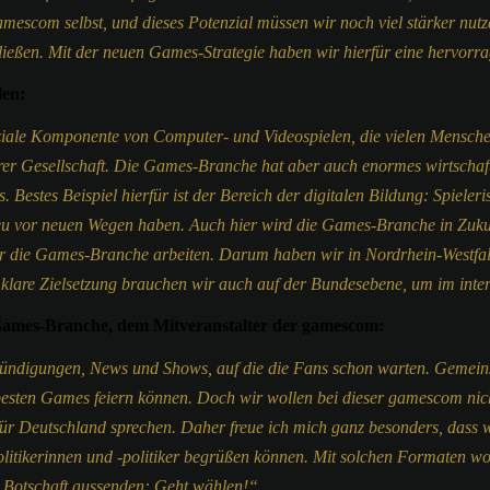
le gamescom selbst, und dieses Potenzial müssen wir noch viel stärker
schließen. Mit der neuen Games-Strategie haben wir hierfür eine hervo
len:
soziale Komponente von Computer- und Videospielen, die vielen Mensch
r Gesellschaft. Die Games-Branche hat aber auch enormes wirtschaftlic
Bestes Beispiel hierfür ist der Bereich der digitalen Bildung: Spieler
heu vor neuen Wegen haben. Auch hier wird die Games-Branche in Zukunf
r die Games-Branche arbeiten. Darum haben wir in Nordrhein-Westfal
klare Zielsetzung brauchen wir auch auf der Bundesebene, um im int
 Games-Branche, dem Mitveranstalter der gamescom:
kündigungen, News und Shows, auf die die Fans schon warten. Gemeinsa
e besten Games feiern können. Doch wir wollen bei dieser gamescom n
für Deutschland sprechen. Daher freue ich mich ganz besonders, dass w
olitikerinnen und -politiker begrüßen können. Mit solchen Formaten w
e Botschaft aussenden: Geht wählen!“