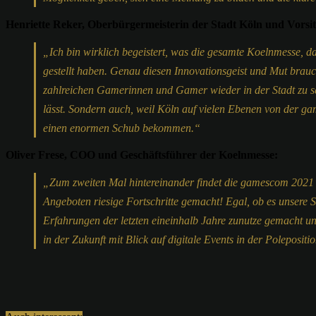
Henriette Reker, Oberbürgermeisterin der Stadt Köln und Vorsit
„Ich bin wirklich begeistert, was die gesamte Koelnmesse,
gestellt haben. Genau diesen Innovationsgeist und Mut brauch
zahlreichen Gamerinnen und Gamer wieder in der Stadt zu sehe
lässt. Sondern auch, weil Köln auf vielen Ebenen von der ga
einen enormen Schub bekommen.“
Oliver Frese, COO und Geschäftsführer der Koelnmesse:
„Zum zweiten Mal hintereinander findet die gamescom 2021 re
Angeboten riesige Fortschritte gemacht! Egal, ob es unser
Erfahrungen der letzten eineinhalb Jahre zunutze gemacht un
in der Zukunft mit Blick auf digitale Events in der Polepositi
Teilen