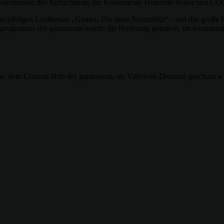
orsitzende des Aufsichtsrats der Koelnmesse Henriette Reker und CO
diesjährigen Leitthemas „Games: Die neue Normalität“ – auf das große 
alprogramms der gamescom wurde die Hoffnung geäußert, im kommenden
ow, dem Content-Hub der gamescom, als Video-on-Demand geschaut w