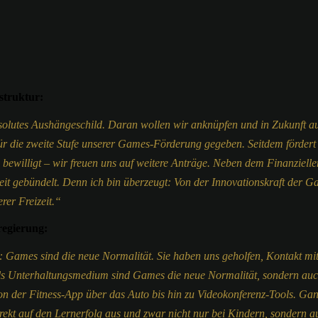
struktur:
olutes Aushängeschild. Daran wollen wir anknüpfen und in Zukunft auc
s für die zweite Stufe unserer Games-Förderung gegeben. Seitdem förder
 bewilligt – wir freuen uns auf weitere Anträge. Neben dem Finanzielle
 gebündelt. Denn ich bin überzeugt: Von der Innovationskraft der Gam
rer Freizeit.“
regierung:
 Games sind die neue Normalität. Sie haben uns geholfen, Kontakt m
 als Unterhaltungsmedium sind Games die neue Normalität, sondern auc
on der Fitness-App über das Auto bis hin zu Videokonferenz-Tools. Ga
irekt auf den Lernerfolg aus und zwar nicht nur bei Kindern, sondern a