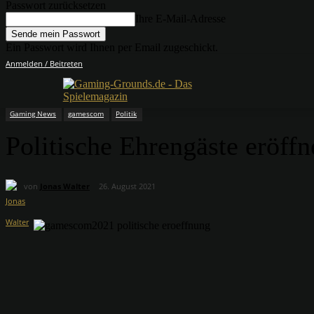
Passwort zurücksetzen
Ihre E-Mail-Adresse
Ein Passwort wird Ihnen per Email zugeschickt.
Anmelden / Beitreten
Gaming News
gamescom
Politik
Politische Ehrengäste eröf
von
Jonas Walter
26. August 2021