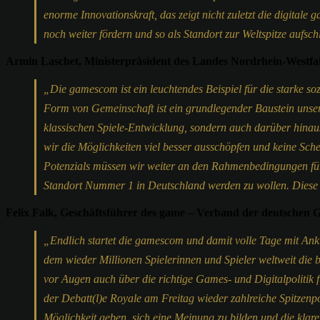
enorme Innovationskraft, das zeigt nicht zuletzt die digita
noch weiter fördern und so als Standort zur Weltspitze auf
Armin Laschet, Ministerpräsident des Landes Nordrhein-Westfa
„Die gamescom ist ein leuchtendes Beispiel für die starke 
Form von Gemeinschaft ist ein grundlegender Baustein unsere
klassischen Spiele-Entwicklung, sondern auch darüber hinaus. 
wir die Möglichkeiten viel besser ausschöpfen und keine Sc
Potenzials müssen wir weiter an den Rahmenbedingungen fü
Standort Nummer 1 in Deutschland werden zu wollen. Diese 
Felix Falk, Geschäftsführer des game – Verband der deutschen
„Endlich startet die gamescom und damit volle Tage mit An
dem wieder Millionen Spielerinnen und Spieler weltweit di
vor Augen auch über die richtige Games- und Digitalpolitik 
der Debatt(l)e Royale am Freitag wieder zahlreiche Spitzenp
Möglichkeit geben, sich eine Meinung zu bilden und die klar