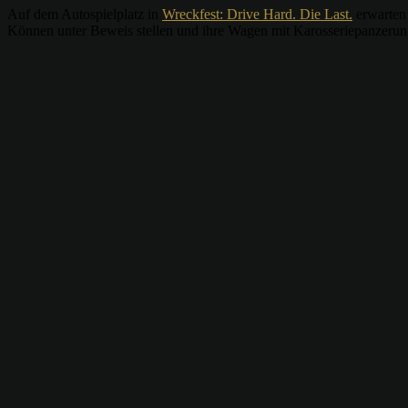
Auf dem Autospielplatz in
Wreckfest: Drive Hard. Die Last.
erwarten
Können unter Beweis stellen und ihre Wagen mit Karosseriepanzerun