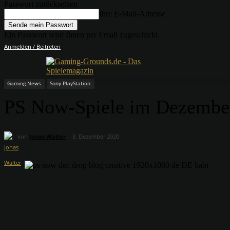
Passwort zurücksetzen
Ihre E-Mail-Adresse
Ein Passwort wird Ihnen per Email zugeschickt.
Anmelden / Beitreten
Gaming News
Sony PlayStation
PS Now-Spiele im Dezembe
von
Jonas Walter
3. Dezember 2020