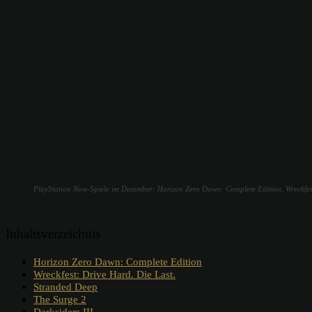
PlayStation Now-Spiele im Dezember: Horizon Zero Dawn: Complete Edition, Wreckfest:
Inhaltsverzeichnis
Horizon Zero Dawn: Complete Edition
Wreckfest: Drive Hard. Die Last.
Stranded Deep
The Surge 2
Darksiders III