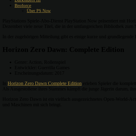
Broforce
Über PS Now
PlayStations Spiele-Abo-Dienst PlayStation Now präsentiert mit Hor
Dezember viele neue Titel, die in der umfangreichen Bibliothek zu
In der zugehörigen Mitteilung gibt es einige kurze und grundlegende 
Horizon Zero Dawn: Complete Edition
Genre: Action, Rollenspiel
Entwickler: Guerrilla Games
Erscheinungsdatum: 2017
In
Horizon Zero Dawn Complete Edition
erleben Spieler die komplet
Als Ausgestoßene ihres Stammes kämpft die junge Jägerin darum, ihre
Horizon Zero Dawn ist ein vielfach ausgezeichnetes Open-World-Acti
und Maschinen mit sich bringt.